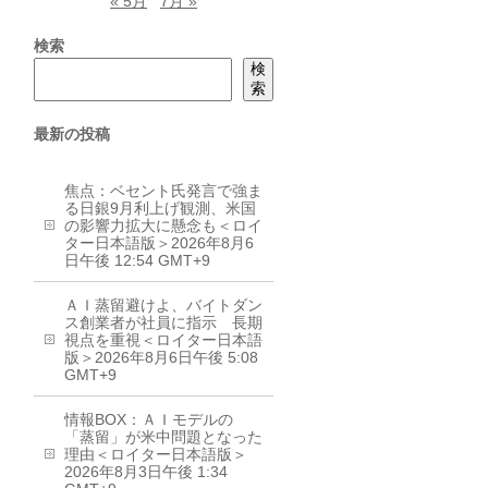
« 5月
7月 »
検索
検
索
最新の投稿
焦点：ベセント氏発言で強ま
る日銀9月利上げ観測、米国
の影響力拡大に懸念も＜ロイ
ター日本語版＞2026年8月6
日午後 12:54 GMT+9
ＡＩ蒸留避けよ、バイトダン
ス創業者が社員に指示 長期
視点を重視＜ロイター日本語
版＞2026年8月6日午後 5:08
GMT+9
情報BOX：ＡＩモデルの
「蒸留」が米中問題となった
理由＜ロイター日本語版＞
2026年8月3日午後 1:34