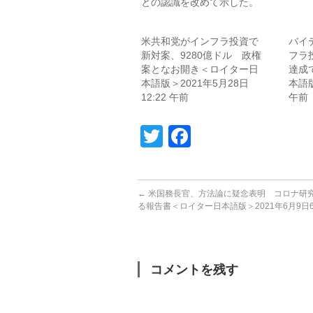
との認識を改めて示した。
米共和党がインフラ投資で
バイ
新対案、9280億ドル 政権
フラ
案となお開き＜ロイター日
達成
本語版＞2021年5月28日
本語版
12:22 午前
午前
Twitter
Facebook
←
米国務長官、方法論に疑念表明 コロナ研
る報告書＜ロイター日本語版＞2021年6月9日6:
コメントを残す