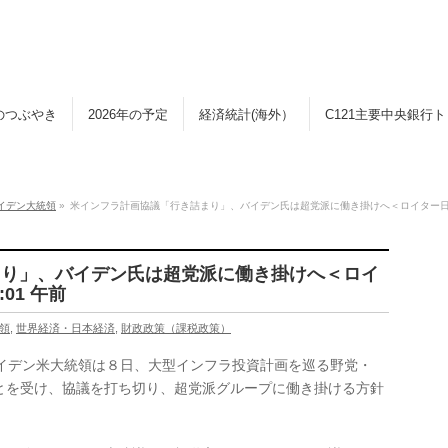
のつぶやき
2026年の予定
経済統計(海外）
C121主要中央銀行
イデン大統領
»
米インフラ計画協議「行き詰まり」、バイデン氏は超党派に働き掛けへ＜ロイター日本語版
まり」、バイデン氏は超党派に働き掛けへ＜ロイ
01 午前
領
,
世界経済・日本経済
,
財政政策（課税政策）
バイデン米大統領は８日、大型インフラ投資計画を巡る野党・
とを受け、協議を打ち切り、超党派グループに働き掛ける方針