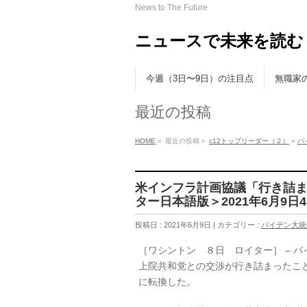
News to The Future
ニュースで未来を読む
今週（3日〜9日）の注目点
無職家
最近の投稿
HOME
»
最近の投稿 »
c12トップリーダー（２）
»
バ
米インフラ計画協議「行き詰
ター日本語版＞2021年6月9日4:
投稿日 : 2021年6月9日 | カテゴリー :
バイデン大統
［ワシントン ８日 ロイター］ – 
上院共和党との交渉が行き詰まったこ
に転換した。