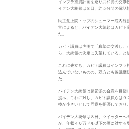
インフラ投資計画を巡り共和党の交渉
イデン大統領は８日、約５分間の電話
民主党上院トップのシューマー院内総
官によると、バイデン大統領はカピト
た。
カピト議員は声明で「真摯に交渉し、
ら、大統領の決定に失望している」と
これに先立ち、カピト議員はインフラ
込んでいないものの、双方とも協議継
た。
バイデン大統領は超党派の合意を目指
提示。これに対し、カピト議員らは９
模が小さいとして同案を拒否しており
バイデン大統領は８日、ツイッターへ
が、年収４０万ドル以下の層に対する