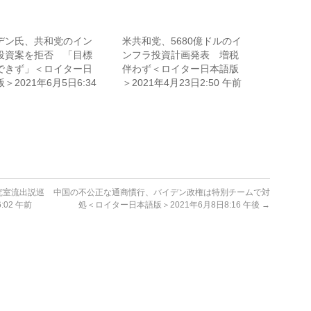
デン氏、共和党のイン
米共和党、5680億ドルのイ
投資案を拒否 「目標
ンフラ投資計画発表 増税
できず」＜ロイター日
伴わず＜ロイター日本語版
＞2021年6月5日6:34
＞2021年4月23日2:50 午前
究室流出説巡
中国の不公正な通商慣行、バイデン政権は特別チームで対
02 午前
処＜ロイター日本語版＞2021年6月8日8:16 午後
→