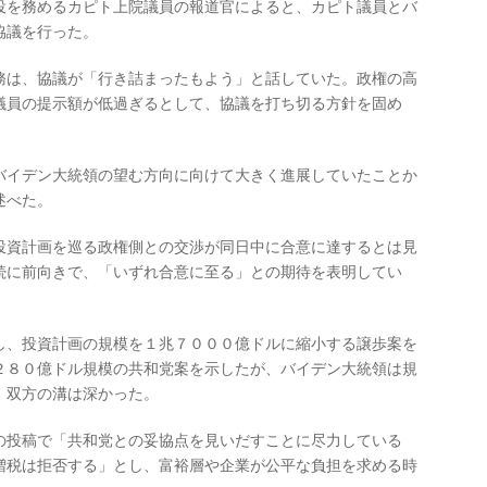
役を務めるカピト上院議員の報道官によると、カピト議員とバ
協議を行った。
務は、協議が「行き詰まったもよう」と話していた。政権の高
議員の提示額が低過ぎるとして、協議を打ち切る方針を固め
バイデン大統領の望む方向に向けて大きく進展していたことか
述べた。
投資計画を巡る政権側との交渉が同日中に合意に達するとは見
続に前向きで、「いずれ合意に至る」との期待を表明してい
し、投資計画の規模を１兆７０００億ドルに縮小する譲歩案を
２８０億ドル規模の共和党案を示したが、バイデン大統領は規
、双方の溝は深かった。
の投稿で「共和党との妥協点を見いだすことに尽力している
増税は拒否する」とし、富裕層や企業が公平な負担を求める時