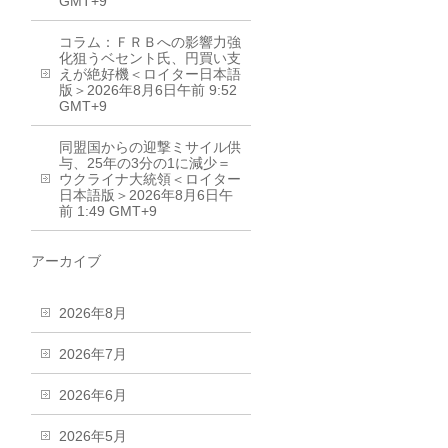
GMT+9
コラム：ＦＲＢへの影響力強
化狙うベセント氏、円買い支
えが絶好機＜ロイター日本語
版＞2026年8月6日午前 9:52
GMT+9
同盟国からの迎撃ミサイル供
与、25年の3分の1に減少＝
ウクライナ大統領＜ロイター
日本語版＞2026年8月6日午
前 1:49 GMT+9
アーカイブ
2026年8月
2026年7月
2026年6月
2026年5月