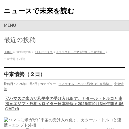
ニュースで未来を読む
MENU
最近の投稿
HOME
»
最近の投稿 »
a1トピックス
»
イスラエル・ハマス戦争（中東情勢）
»
中東情勢（２日）
中東情勢（２日）
投稿日 : 2025年10月3日 | カテゴリー :
イスラエル・ハマス戦争（中東情勢）
,
中東情
勢
▽ハマスに米ガザ和平案の受け入れ促す、カタール・トルコと連
携＝エジプト外相＜ロイター日本語版＞2025年10月3日午前 6:06
GMT+9