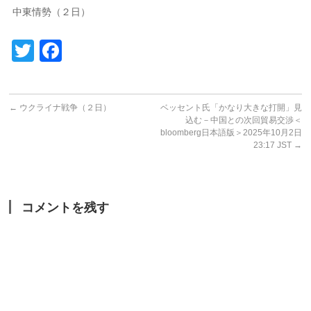
中東情勢（２日）
Twitter
Facebook
←
ウクライナ戦争（２日）
ベッセント氏「かなり大きな打開」見
込む－中国との次回貿易交渉＜
bloomberg日本語版＞2025年10月2日
23:17 JST
→
コメントを残す