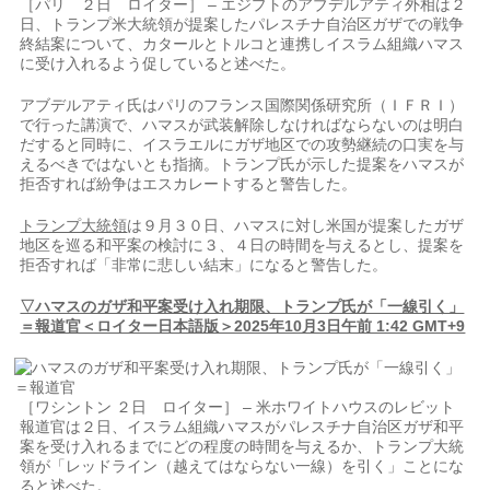
［パリ ２日 ロイター］ – エジプトのアブデルアティ外相は２
日、トランプ米大統領が提案したパレスチナ自治区ガザでの戦争
終結案について、カタールとトルコと連携しイスラム組織ハマス
に受け入れるよう促していると述べた。
アブデルアティ氏はパリのフランス国際関係研究所（ＩＦＲＩ）
で行った講演で、ハマスが武装解除しなければならないのは明白
だすると同時に、イスラエルにガザ地区での攻勢継続の口実を与
えるべきではないとも指摘。トランプ氏が示した提案をハマスが
拒否すれば紛争はエスカレートすると警告した。
トランプ大統領
は９月３０日、ハマスに対し米国が提案したガザ
地区を巡る和平案の検討に３、４日の時間を与えるとし、提案を
拒否すれば「非常に悲しい結末」になると警告した。
▽ハマスのガザ和平案受け入れ期限、トランプ氏が「一線引く」
＝報道官＜ロイター日本語版＞2025年10月3日午前 1:42 GMT+9
［ワシントン ２日 ロイター］ – 米ホワイトハウスのレビット
報道官は２日、イスラム組織ハマスがパレスチナ自治区ガザ和平
案を受け入れるまでにどの程度の時間を与えるか、トランプ大統
領が「レッドライン（越えてはならない一線）を引く」ことにな
ると述べた。