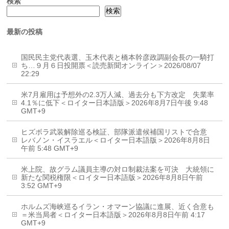
検索
検索
最新の投稿
国民民主党代表選、玉木代表と橋本幹彦政調副会長の一騎打
ち…９月６日投開票＜読売新聞オンライン＞2026/08/07
22:29
米7月雇用は予想外の2.3万人減、過去分も下方改定 失業率
4.1％に低下＜ロイター日本語版＞2026年8月7日午後 9:48
GMT+9
ヒズボラ武装解除巡る検証、部隊派遣候補国リストで合意
レバノン・イスラエル＜ロイター日本語版＞2026年8月8日
午前 5:48 GMT+9
米上院、故グラム議員主導の対ロ制裁法案を可決 大統領に
新たな関税権限＜ロイター日本語版＞2026年8月8日午前
3:52 GMT+9
ホルムズ海峡巡るイラン・オマーン協議に進展、近く合意も
＝米当局者＜ロイター日本語版＞2026年8月8日午前 4:17
GMT+9