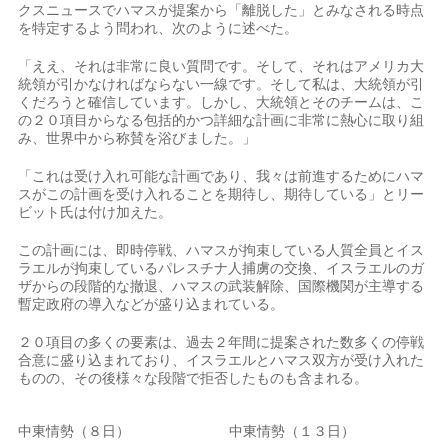
クスニュースでハマスが提案から「離脱した」とみなされる時点
を特定するよう問われ、次のように述べた。
「ええ、それは非常に良い質問です。そして、それはアメリカ大
統領が引かなければならない一線です。そして私は、大統領が引
くだろうと確信しています。しかし、大統領とそのチームは、こ
の２０項目からなる包括的かつ詳細な計画に非常に熱心に取り組
み、世界中から称賛を浴びました。」
「これは受け入れ可能な計画であり、我々は前進するためにハマ
スがこの計画を受け入れることを期待し、期待している」とリー
ビット氏は付け加えた。
この計画には、即時停戦、ハマスが拘束している人質全員とイス
ラエルが拘束しているパレスチナ人捕虜の交換、イスラエルのガ
ザからの段階的な撤退、ハマスの武装解除、国際機関が主導する
暫定政府の導入などが盛り込まれている。
２０項目の多くの要素は、過去２年間に提案された数多くの停戦
合意に盛り込まれており、イスラエルとハマス双方が受け入れた
ものの、その後様々な段階で拒否したものも含まれる。
中東情勢（８日）
中東情勢（１３日）