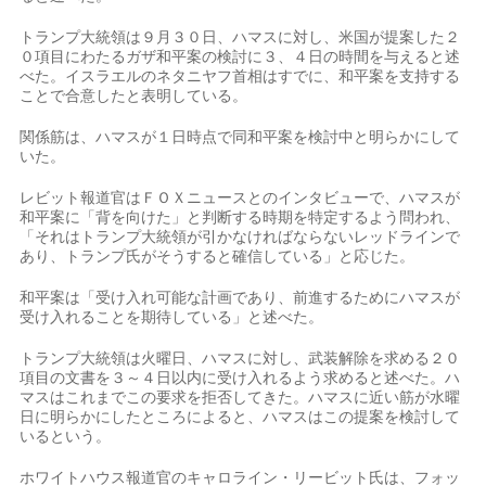
トランプ大統領は９月３０日、ハマスに対し、米国が提案した２
０項目にわたるガザ和平案の検討に３、４日の時間を与えると述
べた。イスラエルのネタニヤフ首相はすでに、和平案を支持する
ことで合意したと表明している。
関係筋は、ハマスが１日時点で同和平案を検討中と明らかにして
いた。
レビット報道官はＦＯＸニュースとのインタビューで、ハマスが
和平案に「背を向けた」と判断する時期を特定するよう問われ、
「それはトランプ大統領が引かなければならないレッドラインで
あり、トランプ氏がそうすると確信している」と応じた。
和平案は「受け入れ可能な計画であり、前進するためにハマスが
受け入れることを期待している」と述べた。
トランプ大統領は火曜日、ハマスに対し、武装解除を求める２０
項目の文書を３～４日以内に受け入れるよう求めると述べた。ハ
マスはこれまでこの要求を拒否してきた。ハマスに近い筋が水曜
日に明らかにしたところによると、ハマスはこの提案を検討して
いるという。
ホワイトハウス報道官のキャロライン・リービット氏は、フォッ