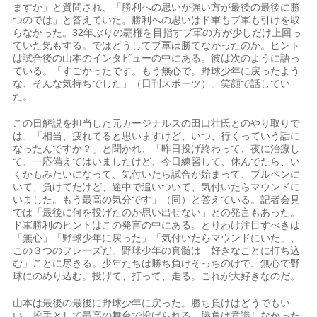
ますか」と質問され、「勝利への思いが強い方が最後の最後に勝
つのでは」と答えていた。勝利への思いはド軍もブ軍も引けを取
らなかった。32年ぶりの覇権を目指すブ軍の方が少しだけ上回っ
ていた気もする。ではどうしてブ軍は勝てなかったのか。ヒント
は試合後の山本のインタビューの中にある。彼は次のように語っ
ている。「すごかったです。もう無心で。野球少年に戻ったよう
な、そんな気持ちでした」（日刊スポーツ）。笑顔で話してい
た。
この日解説を担当した元カージナルスの田口壮氏とのやり取りで
は、「相当、疲れてると思いますけど、いつ、行くっていう話に
なったんですか？」と聞かれ、「昨日投げ終わって、夜に治療し
て、一応備えてはいましたけど、今日練習して、休んでたら、い
くかもみたいになって、気付いたら試合が始まって、ブルペンに
いて、負けてたけど、途中で追いついて、気付いたらマウンドに
いました。もう最高の気分です」（同）と答えている。記者会見
では「最後に何を投げたのか思い出せない」との発言もあった。
ド軍勝利のヒントはこの発言の中にある。とりわけ注目すべきは
「無心」「野球少年に戻った」「気付いたらマウンドにいた」、
この３つのフレーズだ。野球少年の真髄は「好きなことに打ち込
む」ことに尽きる。少年たちは勝ち負けそっちのけで、無心で野
球にのめり込む。投げて、打って、走る。これが大好きなのだ。
山本は最後の最後に野球少年に戻った。勝ち負けはどうでもい
い。投手として最高の舞台で投げられる。勝負は意識しなかった