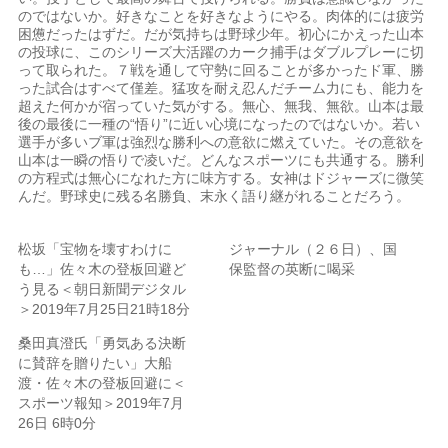
のではないか。好きなことを好きなようにやる。肉体的には疲労
困憊だったはずだ。だが気持ちは野球少年。初心にかえった山本
の投球に、このシリーズ大活躍のカーク捕手はダブルプレーに切
って取られた。７戦を通して守勢に回ることが多かったド軍、勝
った試合はすべて僅差。猛攻を耐え忍んだチーム力にも、能力を
超えた何かが宿っていた気がする。無心、無我、無欲。山本は最
後の最後に一種の“悟り”に近い心境になったのではないか。若い
選手が多いブ軍は強烈な勝利への意欲に燃えていた。その意欲を
山本は一瞬の悟りで凌いだ。どんなスポーツにも共通する。勝利
の方程式は無心になれた方に味方する。女神はドジャーズに微笑
んだ。野球史に残る名勝負、末永く語り継がれることだろう。
松坂「宝物を壊すわけに
ジャーナル（２６日）、国
も…」佐々木の登板回避ど
保監督の英断に喝采
う見る＜朝日新聞デジタル
＞2019年7月25日21時18分
桑田真澄氏「勇気ある決断
に賛辞を贈りたい」大船
渡・佐々木の登板回避に＜
スポーツ報知＞2019年7月
26日 6時0分