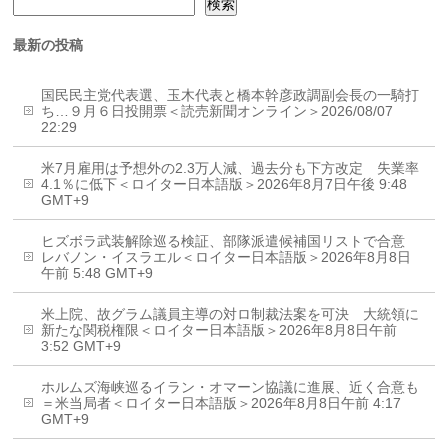
検索
最新の投稿
国民民主党代表選、玉木代表と橋本幹彦政調副会長の一騎打
ち…９月６日投開票＜読売新聞オンライン＞2026/08/07
22:29
米7月雇用は予想外の2.3万人減、過去分も下方改定 失業率
4.1％に低下＜ロイター日本語版＞2026年8月7日午後 9:48
GMT+9
ヒズボラ武装解除巡る検証、部隊派遣候補国リストで合意
レバノン・イスラエル＜ロイター日本語版＞2026年8月8日
午前 5:48 GMT+9
米上院、故グラム議員主導の対ロ制裁法案を可決 大統領に
新たな関税権限＜ロイター日本語版＞2026年8月8日午前
3:52 GMT+9
ホルムズ海峡巡るイラン・オマーン協議に進展、近く合意も
＝米当局者＜ロイター日本語版＞2026年8月8日午前 4:17
GMT+9