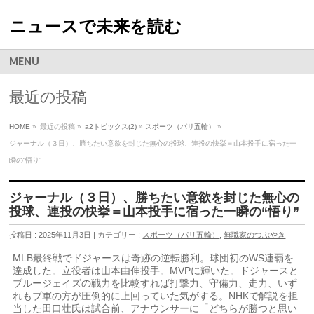
ニュースで未来を読む
MENU
最近の投稿
HOME
»
最近の投稿 »
a2トピックス(2)
»
スポーツ（パリ五輪）
»
ジャーナル（３日）、勝ちたい意欲を封じた無心の投球、連投の快挙＝山本投手に宿った一
瞬の“悟り”
ジャーナル（３日）、勝ちたい意欲を封じた無心の
投球、連投の快挙＝山本投手に宿った一瞬の“悟り”
投稿日 : 2025年11月3日 | カテゴリー :
スポーツ（パリ五輪）
,
無職家のつぶやき
MLB最終戦でドジャースは奇跡の逆転勝利。球団初のWS連覇を
達成した。立役者は山本由伸投手。MVPに輝いた。ドジャースと
ブルージェイズの戦力を比較すれば打撃力、守備力、走力、いず
れもブ軍の方が圧倒的に上回っていた気がする。NHKで解説を担
当した田口壮氏は試合前、アナウンサーに「どちらが勝つと思い