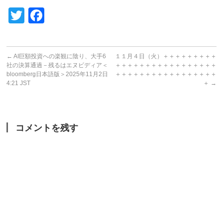
Twitter
Facebook
←
AI巨額投資への楽観に陰り、大手6
１１月４日（火）＋＋＋＋＋＋＋＋＋
社の決算通過－残るはエヌビディア＜
＋＋＋＋＋＋＋＋＋＋＋＋＋＋＋＋＋
bloomberg日本語版＞2025年11月2日
＋＋＋＋＋＋＋＋＋＋＋＋＋＋＋＋＋
4:21 JST
＋
→
コメントを残す