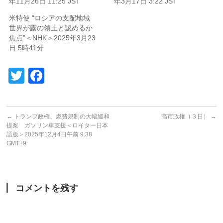
年11月26日 11:25 JST
年3月17日 3:22 JST
米特使 “ロシアの支配地域
世界が露の領土と認めるか
焦点”＜NHK＞2025年3月23
日 5時41分
Twitter
Facebook
←
トランプ政権、燃費規制の大幅緩和
高市政権（３日）
→
提案 ガソリン車支援＜ロイター日本
語版＞2025年12月4日午前 9:38
GMT+9
コメントを残す