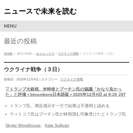
ニュースで未来を読む
MENU
最近の投稿
HOME
»
最近の投稿 »
a1トピックス
»
ウクライナ情勢
»
ウクライナ戦争（３日）
ウクライナ戦争（３日）
投稿日 : 2025年12月4日 | カテゴリー :
ウクライナ情勢
▽トランプ大統領、米特使とプーチン氏の協議「かなり良かっ
た」と評価＜bloomberg日本語版＞2025年12月4日 at 9:20 JST
トランプ氏、満足感示す一方で結果は不透明と認める
ウィトコフ氏はプーチン氏が終戦望む印象受けたとトランプ氏
Skylar Woodhouse
、
Kate Sullivan