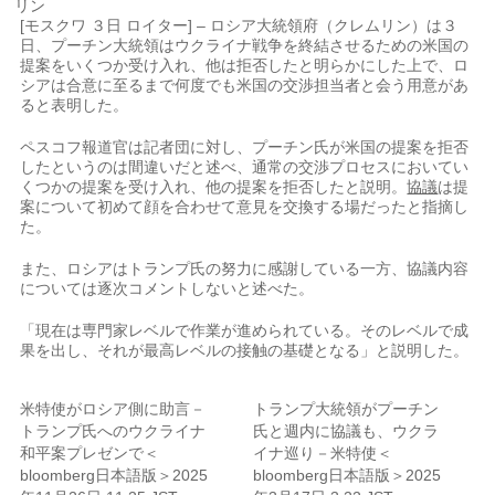
[モスクワ ３日 ロイター] – ロシア大統領府（クレムリン）は３
日、プーチン大統領はウクライナ戦争を終結させるための米国の
提案をいくつか受け入れ、他は拒否したと明らかにした上で、ロ
シアは合意に至るまで何度でも米国の交渉担当者と会う用意があ
ると表明した。
ペスコフ報道官は記者団に対し、プーチン氏が米国の提案を拒否
したというのは間違いだと述べ、通常の交渉プロセスにおいてい
くつかの提案を受け入れ、他の提案を拒否したと説明。
協議
は提
案について初めて顔を合わせて意見を交換する場だったと指摘し
た。
また、ロシアはトランプ氏の努力に感謝している一方、協議内容
については逐次コメントしないと述べた。
「現在は専門家レベルで作業が進められている。そのレベルで成
果を出し、それが最高レベルの接触の基礎となる」と説明した。
米特使がロシア側に助言－
トランプ大統領がプーチン
トランプ氏へのウクライナ
氏と週内に協議も、ウクラ
和平案プレゼンで＜
イナ巡り－米特使＜
bloomberg日本語版＞2025
bloomberg日本語版＞2025