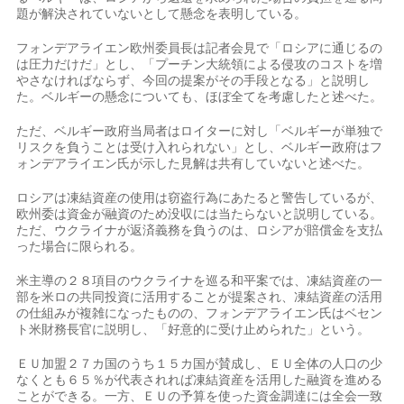
題が解決されていないとして懸念を表明している。
フォンデアライエン欧州委員長は記者会見で「ロシアに通じるの
は圧力だけだ」とし、「プーチン大統領による侵攻のコストを増
やさなければならず、今回の提案がその手段となる」と説明し
た。ベルギーの懸念についても、ほぼ全てを考慮したと述べた。
ただ、ベルギー政府当局者はロイターに対し「ベルギーが単独で
リスクを負うことは受け入れられない」とし、ベルギー政府はフ
ォンデアライエン氏が示した見解は共有していないと述べた。
ロシアは凍結資産の使用は窃盗行為にあたると警告しているが、
欧州委は資金が融資のため没収には当たらないと説明している。
ただ、ウクライナが返済義務を負うのは、ロシアが賠償金を支払
った場合に限られる。
米主導の２８項目のウクライナを巡る和平案では、凍結資産の一
部を米ロの共同投資に活用することが提案され、凍結資産の活用
の仕組みが複雑になったものの、フォンデアライエン氏はベセン
ト米財務長官に説明し、「好意的に受け止められた」という。
ＥＵ加盟２７カ国のうち１５カ国が賛成し、ＥＵ全体の人口の少
なくとも６５％が代表されれば凍結資産を活用した融資を進める
ことができる。一方、ＥＵの予算を使った資金調達には全会一致