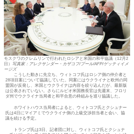
モスクワのクレムリンで行われたロシアと米国の和平協議（12月2
日）
写真家：アレクサンダー・カザコフ/プール/AFP/ゲッティイメ
ージズ
こうした動きに先立ち、ウィトコフ氏はロシア側の仲介者と
28項目案について協議していた。同案にはウクライナと欧州の同
盟国が反発し、米国とウクライナは内容を絞り込んだが、最新版
は公表されていない。さらにルビオ米国務長官は先週末、フロリ
ダ州でウクライナ当局者と和平合意の枠組みを巡り協議した。
ホワイトハウス当局者によると、ウィトコフ氏とクシュナー
氏は4日にマイアミでウクライナ側の上級交渉担当者と会い、協
議を続ける予定。
トランプ氏は3日、記者団に対し、ウィトコフ氏とクシュナ