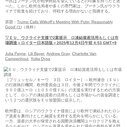
ー氏はプーチン氏が戦争終結を望んでいるとの印象を持ったと述
べた。しかし欧州当局者や多くの専門家は、プーチン氏がウクラ
イナで前進を続けており、停戦する理由がないと指摘する。
原題：
Trump Calls Witkoff’s Meeting With Putin ‘Reasonably
Good’ (1)
（抜粋）
▽ＥＵ、ウクライナ支援で2案提示 ロ凍結資産活用もしくは市
場調達＜ロイター日本語版＞2025年12月4日午前 4:53 GMT+9
Julia Payne
,
Lili Bayer
,
Andrew Gray
,
Charlotte Van
Campenhout
,
Yuliia Dysa
［ブリュッセル／キーウ ３日 ロイター］ – 欧州連合（ＥＵ）
の行政執行機関、欧州委員会は３日、今後２年間でウクライナに
９００億ユーロ（１０５０億ドル）の支援を実行するための方策
として、ロシアの凍結資産の活用もしくは市場からの資金調達と
いう２つの選択肢をＥＵ加盟国に提示した。
欧州委は、ロシアのウクライナ侵攻により欧州で凍結されたロシ
ア資産を裏付けとした融資を支持する意向を明らかにしている。
一方、資産の大半が保管される国際決済機関ユーロクリアを抱え
るベルギーは、ロシアから返還を求められた場合の負担を巡る問