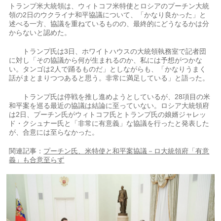
トランプ米大統領は、ウィトコフ米特使とロシアのプーチン大統
領の2日のウクライナ和平協議について、「かなり良かった」と
述べる一方、協議を重ねているものの、最終的にどうなるかは分
からないと認めた。
トランプ氏は3日、ホワイトハウスの大統領執務室で記者団
に対し「その協議から何が生まれるのか、私には予想がつかな
い。タンゴは2人で踊るものだ」としながらも、「かなりうまく
話がまとまりつつあると思う。非常に満足している」と語った。
トランプ氏は停戦を推し進めようとしているが、28項目の米
和平案を巡る最近の協議は結論に至っていない。ロシア大統領府
は2日、プーチン氏がウィトコフ氏とトランプ氏の娘婿ジャレッ
ド・クシュナー氏と「非常に有意義」な協議を行ったと発表した
が、合意には至らなかった。
関連記事：
プーチン氏、米特使と和平案協議－ロ大統領府「有意
義」も合意至らず