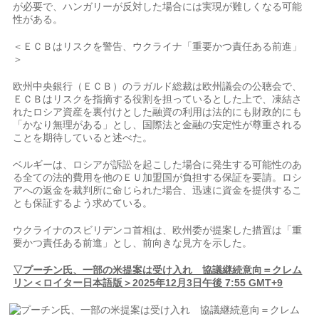
が必要で、ハンガリーが反対した場合には実現が難しくなる可能
性がある。
＜ＥＣＢはリスクを警告、ウクライナ「重要かつ責任ある前進」
＞
欧州中央銀行（ＥＣＢ）のラガルド総裁は欧州議会の公聴会で、
ＥＣＢはリスクを指摘する役割を担っているとした上で、凍結さ
れたロシア資産を裏付けとした融資の利用は法的にも財政的にも
「かなり無理がある」とし、国際法と金融の安定性が尊重される
ことを期待していると述べた。
ベルギーは、ロシアが訴訟を起こした場合に発生する可能性のあ
る全ての法的費用を他のＥＵ加盟国が負担する保証を要請。ロシ
アへの返金を裁判所に命じられた場合、迅速に資金を提供するこ
とも保証するよう求めている。
ウクライナのスビリデンコ首相は、欧州委が提案した措置は「重
要かつ責任ある前進」とし、前向きな見方を示した。
▽プーチン氏、一部の米提案は受け入れ 協議継続意向＝クレム
リン＜ロイター日本語版＞2025年12月3日午後 7:55 GMT+9