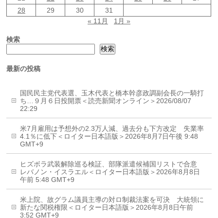
28
29
30
31
« 11月
1月 »
検索
検索
最新の投稿
国民民主党代表選、玉木代表と橋本幹彦政調副会長の一騎打
ち…９月６日投開票＜読売新聞オンライン＞2026/08/07
22:29
米7月雇用は予想外の2.3万人減、過去分も下方改定 失業率
4.1％に低下＜ロイター日本語版＞2026年8月7日午後 9:48
GMT+9
ヒズボラ武装解除巡る検証、部隊派遣候補国リストで合意
レバノン・イスラエル＜ロイター日本語版＞2026年8月8日
午前 5:48 GMT+9
米上院、故グラム議員主導の対ロ制裁法案を可決 大統領に
新たな関税権限＜ロイター日本語版＞2026年8月8日午前
3:52 GMT+9