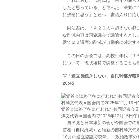
これに対し、吉村氏は「来年の通常国
したと思っている」と述べた。法案に
に残念に思う」と述べ、審議入りに応
同法案は、「４２０人を超えない範囲
な削減内容は同協議会で議論するとし
選で２０議席の削減が自動的に確定す
この日の会談では、高校生年代（１６
について、現状維持で調整することも
▽「連立長続きしない」自民幹部が嘆息 
20:45
党首会談終了後に行われた共同記者会
洋文代表＝国会内で2025年12月16日
自民党と日本維新の会が今国会での成
首相（自民総裁）と維新の吉村洋文代
10月の連立協議で突然、「政治改革