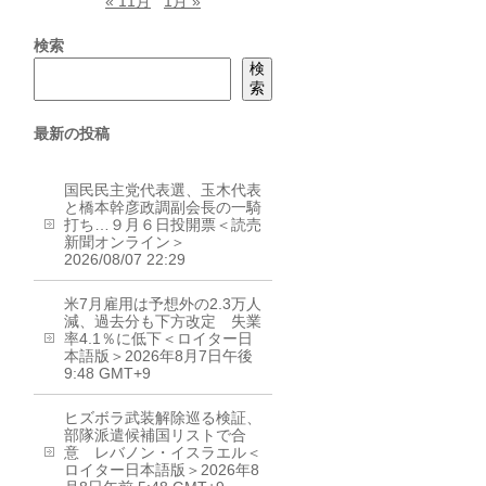
« 11月
1月 »
検索
検
索
最新の投稿
国民民主党代表選、玉木代表
と橋本幹彦政調副会長の一騎
打ち…９月６日投開票＜読売
新聞オンライン＞
2026/08/07 22:29
米7月雇用は予想外の2.3万人
減、過去分も下方改定 失業
率4.1％に低下＜ロイター日
本語版＞2026年8月7日午後
9:48 GMT+9
ヒズボラ武装解除巡る検証、
部隊派遣候補国リストで合
意 レバノン・イスラエル＜
ロイター日本語版＞2026年8