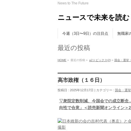
News to The Future
ニュースで未来を読む
今週（3日〜9日）の注目点
無職家
最近の投稿
HOME
»
最近の投稿 »
a2トピックス(2)
»
国会・選挙
高市政権（１６日）
投稿日 : 2025年12月17日 | カテゴリー :
国会・選挙
▽衆院定数削減、今国会での成立断念
向性で合意」＜読売新聞オンライン＞2025/1