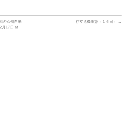
戦の欧州自動
存立危機事態（１６日）
→
月17日 at