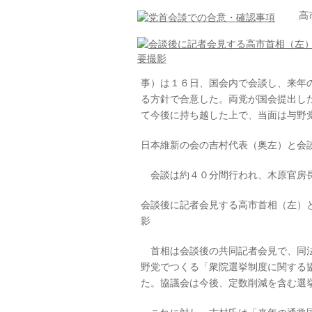
高市
事）は１６日、国会内で会談し、来年
る方針で合意した。両党が国会提出し
て今後に持ち越した上で、当面は与野
日本維新の会の吉村代表（奥左）と会
会談は約４０分間行われ、木原官房長
会談後に記者会見する高市首相（左）
影
首相は会談後の共同記者会見で、同法
野党でつくる「衆院選挙制度に関する
た。協議会は今後、定数削減を含む選