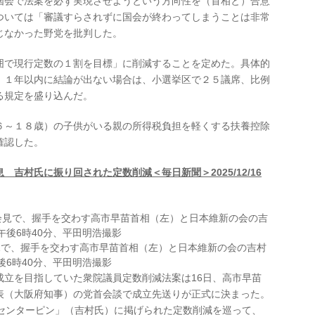
会で法案を必ず実現させようという方向性を（首相と）合意
ついては「審議すらされずに国会が終わってしまうことは非常
じなかった野党を批判した。
で現行定数の１割を目標」に削減することを定めた。具体的
、１年以内に結論が出ない場合は、小選挙区で２５議席、比例
る規定を盛り込んだ。
～１８歳）の子供がいる親の所得税負担を軽くする扶養控除
確認した。
吉村氏に振り回された定数削減＜毎日新聞＞2025/12/16
見で、握手を交わす高市早苗首相（左）と日本維新の会の吉村
午後6時40分、平田明浩撮影
立を目指していた衆院議員定数削減法案は16日、高市早苗
表（大阪府知事）の党首会談で成立先送りが正式に決まった。
のセンターピン」（吉村氏）に掲げられた定数削減を巡って、