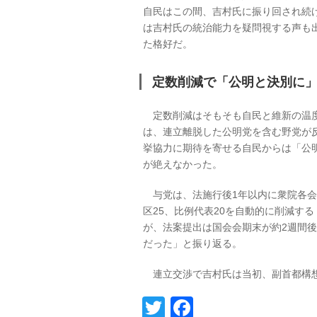
自民はこの間、吉村氏に振り回され続
は吉村氏の統治能力を疑問視する声も
た格好だ。
定数削減で「公明と決別に
定数削減はそもそも自民と維新の温度
は、連立離脱した公明党を含む野党が
挙協力に期待を寄せる自民からは「公
が絶えなかった。
与党は、法施行後1年以内に衆院各会
区25、比例代表20を自動的に削減す
が、法案提出は国会会期末が約2週間後
だった」と振り返る。
連立交渉で吉村氏は当初、副首都構想
Twitter
Facebook