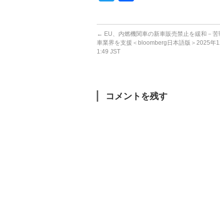
←
EU、内燃機関車の新車販売禁止を緩和－苦
車業界を支援＜bloomberg日本語版＞2025年12
1:49 JST
コメントを残す