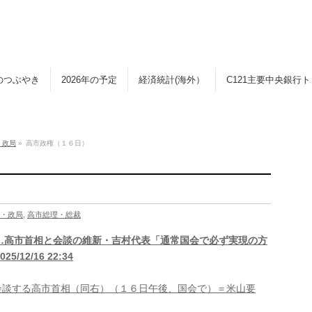
のつぶやき
2026年の予定
経済統計(海外）
C121主要中央銀行
・政局
»
高市政権（１６日）
・政局
,
高市総理・総裁
…高市首相と会談の維新・吉村代表「通常国会で必ず実現の方
2/16 22:34