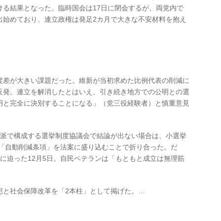
ける結果となった。臨時国会は17日に閉会するが、両党内で
出始めており、連立政権は発足2カ月で大きな不安材料を抱え
」
差が大きい課題だった。維新が当初求めた比例代表の削減に
反発。連立を解消したとはいえ、引き続き地方での公明との選
明と完全に決別することになる」（党三役経験者）と慎重意見
派で構成する選挙制度協議会で結論が出ない場合は、小選挙
る「自動削減条項」を法案に盛り込むことで折り合った。だ
に迫った12月5日。自民ベテランは「もともと成立は無理筋
と社会保障改革を「2本柱」として掲げた。…