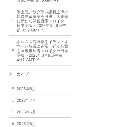
月8日午前 5:48 GMT+9
米上院、故グラム議員主導の
対ロ制裁法案を可決 大統領
に新たな関税権限＜ロイター
日本語版＞2026年8月8日午
前 3:52 GMT+9
ホルムズ海峡巡るイラン・オ
マーン協議に進展、近く合意
も＝米当局者＜ロイター日本
語版＞2026年8月8日午前
4:17 GMT+9
アーカイブ
2026年8月
2026年7月
2026年6月
2026年5月