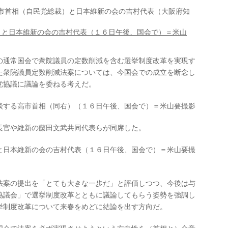
首相（自民党総裁）と日本維新の会の吉村代表（大阪府知
の通常国会で衆院議員の定数削減を含む選挙制度改革を実現す
た衆院議員定数削減法案については、今国会での成立を断念し
党協議に議論を委ねる考えだ。
談する高市首相（同右）（１６日午後、国会で）＝米山要撮影
官や維新の藤田文武共同代表らが同席した。
と日本維新の会の吉村代表（１６日午後、国会で）＝米山要撮
案の提出を「とても大きな一歩だ」と評価しつつ、今後は与
協議会」で選挙制度改革とともに議論してもらう姿勢を強調し
挙制度改革について来春をめどに結論を出す方向だ。