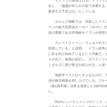
トランプ大統領は21日、イランとの
出し、「協議が何らかの形で決着する
参加する予定はないとしている。
ホルムズ海峡では、武装したイラン
ランの超大型原油タンカー（VLCC）
送の要衝である同海峡をイランが依然
スレートストーン・ウェルスのケニ
同居している」と説明。「イラン紛争
に目を向け始めているという印象だ」
スが出て、相場が反応し、ボラティリ
ンタルズに再び焦点が絞られる」と述
地政学リスクはくすぶるものの、力強
済が株式相場を押し上げている。ブル
（第1四半期）決算を発表したS&P50
た。
RGAインベストメンツのリック・ガ