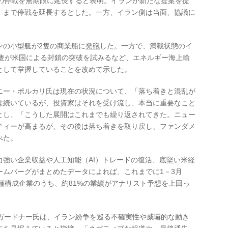
停戦を無期限に延長すると表明。イランが新たな提案を提
」まで停戦を延長するとした。一方、イラン側は当面、協議に
の小型艇が2隻の商業船に
発砲
した。一方で、満載状態のイ
2隻が米国による封鎖の突破を試みるなど、エネルギー海上輸
として掌握していることを改めて示した。
ー・ポルカリ氏は現在の状況について、「落ち着きと混乱が
は続いているが、投資家はそれを受け流し、本当に重要なこと
とし、「こうした展開はこれまでも繰り返されてきた。ニュー
ティーが高まるが、その後は落ち着きを取り戻し、ファンダメ
べた。
い企業収益や人工知能（AI）トレードの復活、底堅い米経
ームバーグがまとめたデータによれば、これまでに1－3月
0種構成企業のうち、約81%の業績がアナリスト予想を上回っ
ードナー氏は、イラン紛争を巡る不確実性や威嚇的な動き