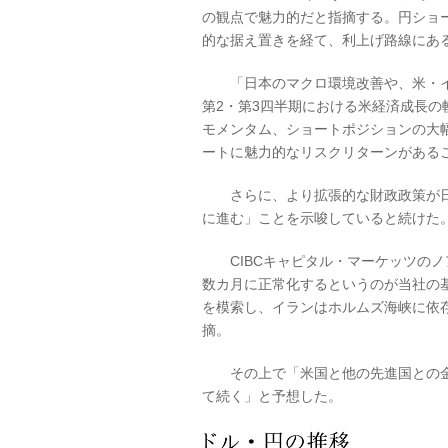
の観点で魅力的だと指摘する。円ショ
的な据え置きを経て、利上げ路線にあ
「日本のマクロ環境改善や、米・イ
第2・第3四半期における米経済成長
モメンタム、ショートポジションの大
ートに魅力的なリスクリターンがある
さらに、より拡張的な財政政策が日
に進む」ことを示唆していると続けた
CIBCキャピタル・マーケッツのノ
数カ月に正常化するというのが当社の
を模索し、イランはホルムズ海峡に依
摘。
その上で「米国と他の先進国との金
て続く」と予想した。