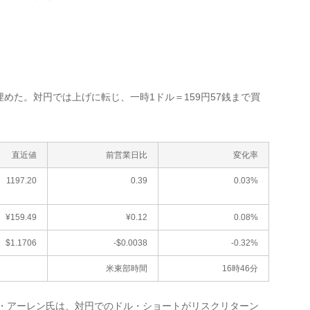
た。対円では上げに転じ、一時1ドル＝159円57銭まで買
直近値
前営業日比
変化率
1197.20
0.39
0.03%
¥159.49
¥0.12
0.08%
$1.1706
-$0.0038
-0.32%
米東部時間
16時46分
アーレン氏は、対円でのドル・ショートがリスクリターン