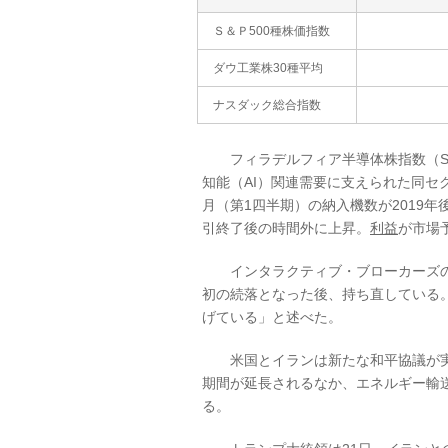
Ｓ＆Ｐ500種株価指数
ダウ工業株30種平均
ナスダック総合指数
フィラデルフィア半導体株指数（SO
知能（AI）関連需要に支えられた同セ
月（第1四半期）の納入機数が2019
引終了後の時間外に上昇。
利益
が市場
インタラクティブ・ブローカーズの
初の続落となった後、持ち直している
げている」と述べた。
米国とイランは新たな和平協議が実
期間が延長されるなか、エネルギー輸
る。