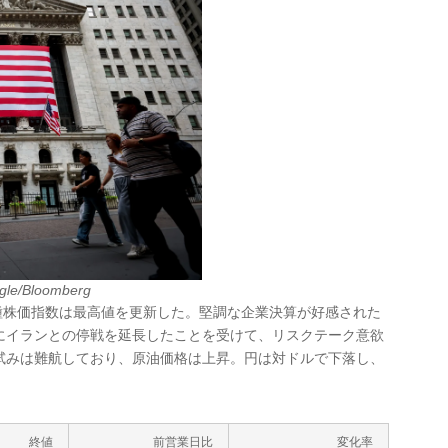
agle/Bloomberg
00種株価指数は最高値を更新した。堅調な企業決算が好感された
にイランとの停戦を延長したことを受けて、リスクテーク意欲
試みは難航しており、原油価格は上昇。円は対ドルで下落し、
終値
前営業日比
変化率