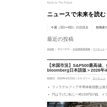
News to The Future
ニュースで未来を読む
今週（3日〜9日）の注目点
無職家
最近の投稿
HOME
»
最近の投稿 »
b0定期更新情報
»
マーケット
»
【米国市況】S&P500最高
bloomberg日本語版＞2026年4月2
投稿日 : 2026年4月23日 | カテゴリー :
マーケット
フィラデルフィア半導体株指数は過去
円は下げに転じ一時159円57銭、