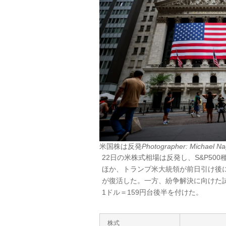
米国株は反発
Photographer: Michael N
22日の米株式相場は反発し、S&P5
ほか、トランプ米大統領が前日引け後
が復活した。一方、紛争解決に向けた
1ドル＝159円台後半を付けた。
株式