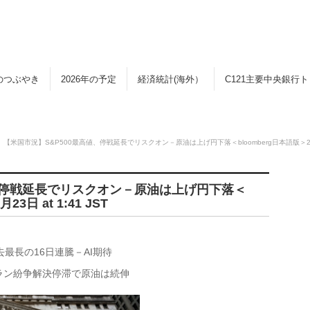
のつぶやき
2026年の予定
経済統計(海外）
C121主要中央銀行
【米国市況】S&P500最高値、停戦延長でリスクオン－原油は上げ円下落＜bloomberg日本語版＞2026年4
値、停戦延長でリスクオン－原油は上げ円下落＜
3日 at 1:41 JST
最長の16日連騰－AI期待
イラン紛争解決停滞で原油は続伸