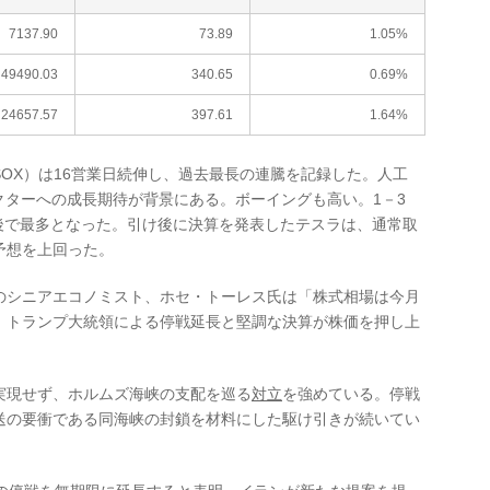
7137.90
73.89
1.05%
49490.03
340.65
0.69%
24657.57
397.61
1.64%
X）は16営業日続伸し、過去最長の連騰を記録した。人工
クターへの成長期待が背景にある。ボーイングも高い。1－3
年後で最多となった。引け後に決算を発表したテスラは、通常取
予想を上回った。
シニアエコノミスト、ホセ・トーレス氏は「株式相場は今月
。トランプ大統領による停戦延長と堅調な決算が株価を押し上
現せず、ホルムズ海峡の支配を巡る
対立
を強めている。停戦
送の要衝である同海峡の封鎖を材料にした駆け引きが続いてい