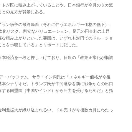
ートが既に積み上がっていることや、日本銀行が今月のタカ派
るとの見方が背景にある。
ラン紛争の最終局面（それに伴うエネルギー価格の低下）、
の軟化リスク、割安なバリュエーション、足元の円金利の上昇
幅な積み上がりといった要因は、いずれも対円でのドル・ショ
ことを示唆している」とリポートに記した。
本経済を一段と押し上げており、日銀の「政策正常化が順調
。
ア・バッファム、サラ・イン両氏は「エネルギー価格が今後
基本シナリオだ。トランプ氏が中間選挙を前に戦争からの出口
存する同盟国（中国やインド）から圧力を受けるためだ」と指
利差拡大が織り込まれる中、ドル売りが今後数カ月にわたっ