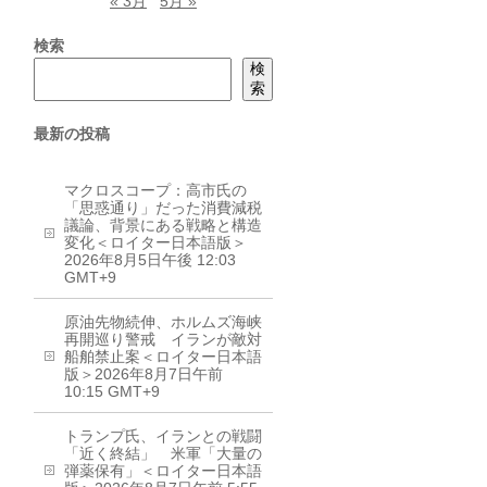
« 3月
5月 »
検索
検
索
最新の投稿
マクロスコープ：高市氏の
「思惑通り」だった消費減税
議論、背景にある戦略と構造
変化＜ロイター日本語版＞
2026年8月5日午後 12:03
GMT+9
原油先物続伸、ホルムズ海峡
再開巡り警戒 イランが敵対
船舶禁止案＜ロイター日本語
版＞2026年8月7日午前
10:15 GMT+9
トランプ氏、イランとの戦闘
「近く終結」 米軍「大量の
弾薬保有」＜ロイター日本語