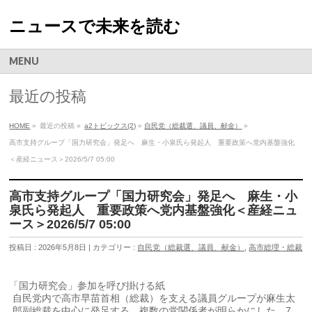
ニュースで未来を読む
MENU
最近の投稿
HOME
»
最近の投稿 »
a2トピックス(2)
»
自民党（総裁選、議員、献金）
»
高市支持グループ「国力研究会」発足へ 麻生・小泉氏ら発起人 重要政策へ党内基盤強化
＜産経ニュース＞2026/5/7 05:00
高市支持グループ「国力研究会」発足へ 麻生・小
泉氏ら発起人 重要政策へ党内基盤強化＜産経ニュ
ース＞2026/5/7 05:00
投稿日 : 2026年5月8日 | カテゴリー :
自民党（総裁選、議員、献金）
,
高市総理・総裁
「国力研究会」参加を呼び掛ける紙
自民党内で高市早苗首相（総裁）を支える議員グループが麻生太
郎副総裁を中心に発足する。複数の党関係者が明らかにした。7