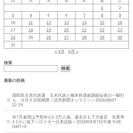
日
月
火
水
木
金
土
1
2
3
4
5
6
7
8
9
10
11
12
13
14
15
16
17
18
19
20
21
22
23
24
25
26
27
28
29
30
31
« 4月
6月 »
検索
検索
最新の投稿
国民民主党代表選、玉木代表と橋本幹彦政調副会長の一騎打
ち…９月６日投開票＜読売新聞オンライン＞2026/08/07
22:29
米7月雇用は予想外の2.3万人減、過去分も下方改定 失業率
4.1％に低下＜ロイター日本語版＞2026年8月7日午後 9:48
GMT+9