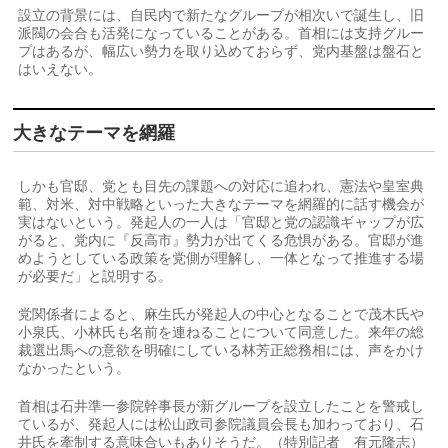
設立の背景には、自民内で新たなグループが相次いで誕生し、旧
派閥の会合も活発になっていることがある。首相には支持グルー
プはあるが、幅広い勢力を取り込めておらず、党内基盤は盤石と
はいえない。
大きなテーマを網羅
しかも官邸、党とも目先の課題への対応に追われ、憲法や皇室典
範、対米、対中戦略といった大きなテーマを網羅的に話す機会が
実はないという。発起人の一人は「官邸と党の認識ギャップが広
がると、党内に『反高市』勢力が出てくる危惧がある。官邸が進
めようとしている政策を党側が理解し、一体となって推進する場
が必要だ」と説明する。
党関係者によると、麻生氏が発起人の中心となることで茂木氏や
小泉氏、小林氏も名前を連ねることについて同意した。来年の総
裁選出馬への意欲を明確にしている林芳正総務相には、声をかけ
なかったという。
首相は石井準一参院幹事長が新グループを設立したことを警戒し
ているが、発起人には松山政司参院議員会長も加わっており、石
井氏を牽制する意味合いもありそうだ。（特別記者 有元隆志）