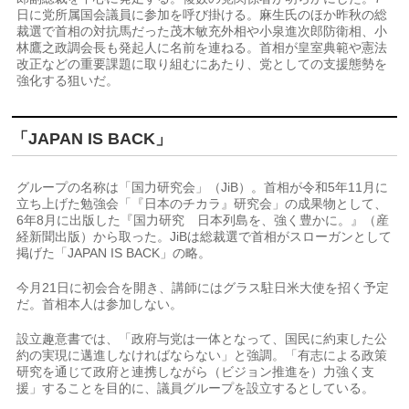
日に党所属国会議員に参加を呼び掛ける。麻生氏のほか昨秋の総
裁選で首相の対抗馬だった茂木敏充外相や小泉進次郎防衛相、小
林鷹之政調会長も発起人に名前を連ねる。首相が皇室典範や憲法
改正などの重要課題に取り組むにあたり、党としての支援態勢を
強化する狙いだ。
「JAPAN IS BACK」
グループの名称は「国力研究会」（JiB）。首相が令和5年11月に
立ち上げた勉強会「『日本のチカラ』研究会」の成果物として、
6年8月に出版した『国力研究 日本列島を、強く豊かに。』（産
経新聞出版）から取った。JiBは総裁選で首相がスローガンとして
掲げた「JAPAN IS BACK」の略。
今月21日に初会合を開き、講師にはグラス駐日米大使を招く予定
だ。首相本人は参加しない。
設立趣意書では、「政府与党は一体となって、国民に約束した公
約の実現に邁進しなければならない」と強調。「有志による政策
研究を通じて政府と連携しながら（ビジョン推進を）力強く支
援」することを目的に、議員グループを設立するとしている。