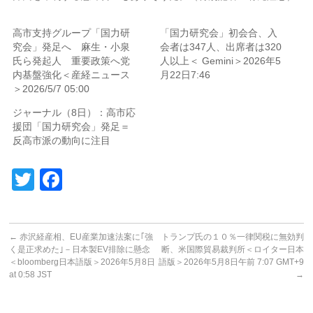
高市支持グループ「国力研
「国力研究会」初会合、入
究会」発足へ 麻生・小泉
会者は347人、出席者は320
氏ら発起人 重要政策へ党
人以上＜ Gemini＞2026年5
内基盤強化＜産経ニュース
月22日7:46
＞2026/5/7 05:00
ジャーナル（8日）：高市応
援団「国力研究会」発足＝
反高市派の動向に注目
Twitter
Facebook
←
赤沢経産相、EU産業加速法案に｢強
トランプ氏の１０％一律関税に無効判
く是正求めた｣－日本製EV排除に懸念
断、米国際貿易裁判所＜ロイター日本
＜bloomberg日本語版＞2026年5月8日
語版＞2026年5月8日午前 7:07 GMT+9
at 0:58 JST
→