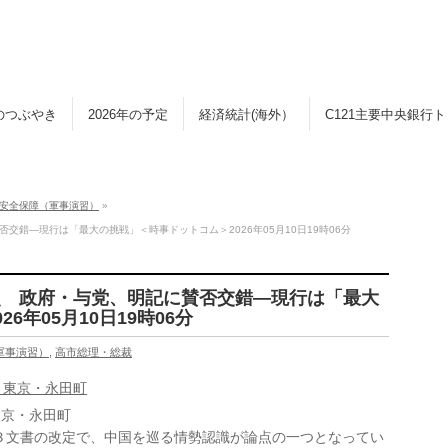
のつぶやき
2026年の予定
経済統計(海外）
C121主要中央銀行
安全保障（軍事演習）
»
錯―現行は「最大の挑戦」＜時事ドットコム＞2026年05月10日19時06分
点 政府・与党、明記に賛否交錯―現行は「最大
6年05月10日19時06分
軍事演習）
,
高市総理・総裁
東京・永田町
文書の改定で、中国を巡る情勢認識が論点の一つとなってい