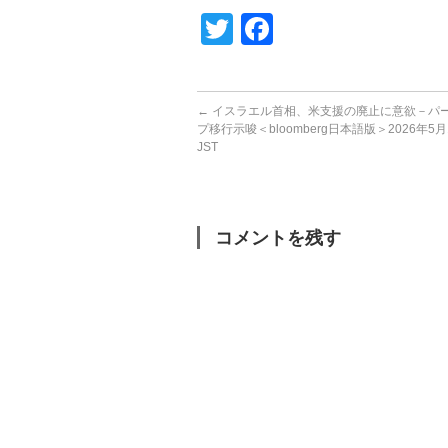
Twitter
Facebook
←
イスラエル首相、米支援の廃止に意欲－パ
プ移行示唆＜bloomberg日本語版＞2026年5月11日
JST
コメントを残す