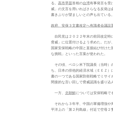
る。
高市早苗
首相の
台湾
有事発言を受
威」の文言を用いればさらなる反発は
書きぶりが望ましいとの声も出ている
政府、安保３文書改定へ有識者会議設
自民党は２０２２年末の前回改定時に
脅威」に位置付けるよう求めた。だが
国家安保戦略の中国と直接結び付けた
な挑戦」といった言葉が使われた。
その頃、ペロシ米下院議長（当時）の
ち、日本の排他的経済水域（ＥＥＺ）
書の一つである国家防衛戦略でミサイ
間接的な言い回しで脅威認識を盛り込
一方、
北朝鮮
については安保戦略で
それから３年半、中国の軍備増強や海
平洋上の「第２列島線」付近で空母２