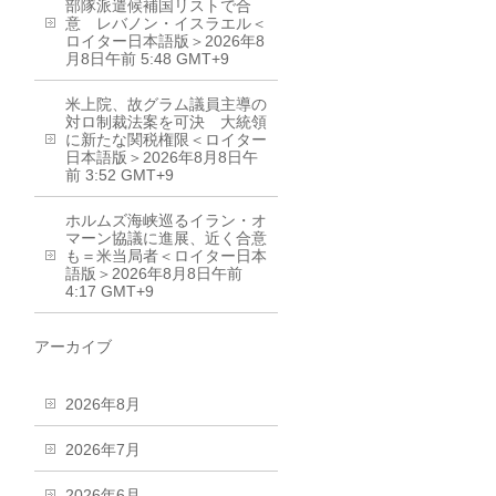
部隊派遣候補国リストで合
意 レバノン・イスラエル＜
ロイター日本語版＞2026年8
月8日午前 5:48 GMT+9
米上院、故グラム議員主導の
対ロ制裁法案を可決 大統領
に新たな関税権限＜ロイター
日本語版＞2026年8月8日午
前 3:52 GMT+9
ホルムズ海峡巡るイラン・オ
マーン協議に進展、近く合意
も＝米当局者＜ロイター日本
語版＞2026年8月8日午前
4:17 GMT+9
アーカイブ
2026年8月
2026年7月
2026年6月