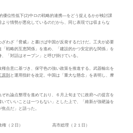
的優位性低下(2)中ロの戦略的連携―をどう捉えるかが検討課
前より情勢が悪化しているのだから、同じ表現では収まらな
ざわざ『脅威』と書けば中国が反発するだけだ。工夫が必要
は「戦略的互恵関係」を進め、「建設的かつ安定的な関係」を
身、「対話はオープン」と呼び掛けている。
権合意に基づき、保守色の強い政策を推進する。武器輸出を
三原則
と運用指針を改定。中国は「重大な懸念」を表明し、摩
ぞれ論点整理を進めており、６月上旬までに政府への提言を
書いていいことは一つもない」とした上で、「維新が強硬論を
が焦点だ」と語った。
政権（２日）
高市総理（２１日）