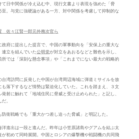
けて日中関係が冷え込む中、現行文書より表現を強めた「脅
必至。与党に強硬論がある一方、対中関係を考慮して抑制的な
。
置 佐々江賢一郎元外務次官ら
政府に提出した提言で、中国の軍事動向を「安保上の重大な
、連立を組んでいた
公明党
が対立をあおるなどと難色を示し、
箇所では「深刻な懸念事項」や「これまでにない最大の戦略的
台湾訪問に反発した中国が台湾周辺海域に弾道ミサイルを放
にも落下するなど情勢は緊迫化していた。これを踏まえ、３文
ル発射に触れて「地域住民に脅威と受け止められた」と記し、
んだ。
も防衛戦略でも「重大かつ差し迫った脅威」と明記した。
洋進出は一段と進んだ。昨年は小笠原諸島やグアムを結ぶ太
隻が初めて同時展開。中国とロシアの爆撃機や戦闘機の共同飛