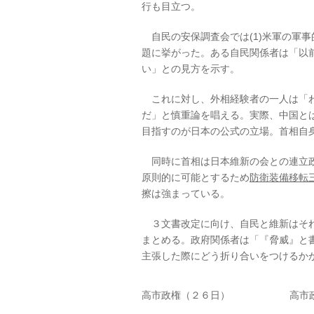
行も目立つ。
自民の安保調査会では(1)米軍の軍事
題に挙がった。ある自民関係者は「以
い」との見方を示す。
これに対し、外相経験者の一人は「わ
だ」と慎重論を唱える。実際、中国と
目指すのが日本の公式の立場。首相自
同時に首相は日本維新の会との連立政
原則的に可能とするため
防衛装備移転
擦は強まっている。
３文書改定に向け、自民と維新はそれ
まとめる。政府関係者は「『脅威』と
主張した際にどう折り合いをつけるか
高市政権（２６日）
高市