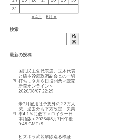
24
25
26
27
28
29
30
31
« 4月
6月 »
検索
検
索
最新の投稿
国民民主党代表選、玉木代表
と橋本幹彦政調副会長の一騎
打ち…９月６日投開票＜読売
新聞オンライン＞
2026/08/07 22:29
米7月雇用は予想外の2.3万人
減、過去分も下方改定 失業
率4.1％に低下＜ロイター日
本語版＞2026年8月7日午後
9:48 GMT+9
ヒズボラ武装解除巡る検証、