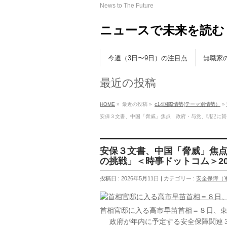
News to The Future
ニュースで未来を読む
今週（3日〜9日）の注目点
無職家
最近の投稿
HOME
»
最近の投稿 »
c14国際情勢(テーマ別情勢）
»
安保３文書、中国「脅威」焦点 政府・与党、明記に賛否交
安保３文書、中国「脅威」焦
の挑戦」＜時事ドットコム＞202
投稿日 : 2026年5月11日 | カテゴリー :
安全保障（
首相官邸に入る高市早苗首相＝８日、
政府が年内に予定する安全保障関連３