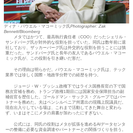
ディナ・パウエル・マコーミック氏
Photographer: Zak
Bennett/Bloomberg
メタではかつて、最高執行責任者（COO）だったシェリル・
サンドバーグ氏が対外的な役割を担っていた。同氏は数年前に退
社しており、ザッカーバーグ氏は外交的な役割を担うことには慎
重だった。サンドバーグ氏と長年の友人であるパウエル・マコー
ミック氏が、この役割を引き継いだ形だ。
その理由は明らかだ。パウエル・マコーミック氏は、テック
業界では珍しく国際・地政学分野での経歴を持つ。
ジョージ・W・ブッシュ政権下ではライス国務長官の下で国
務次官補を務め、トランプ政権1期目には国家安全保障担当の副
補佐官を歴任した。ゴールドマン・サックス・グループではパー
トナーを務めた。夫はペンシルベニア州選出の現職上院議員だ。
現在出入りしている場は、これまで活動してきた舞台と変わら
ず、いまはそこにメタの肩書が加わったにすぎない。
公式には、同氏の役割はメタが拡張を進めるAIデータセンタ
ーの整備に必要な資金調達やパートナーとの関係づくりを担う。