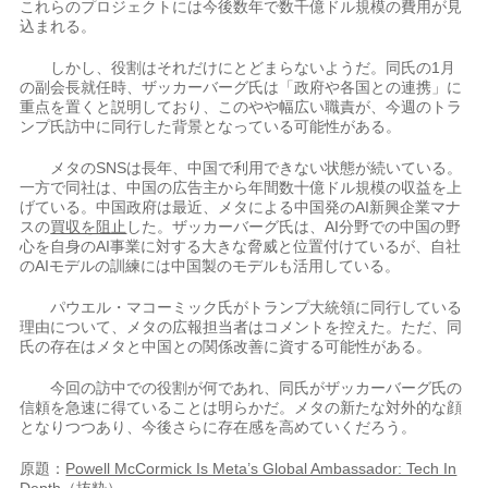
これらのプロジェクトには今後数年で数千億ドル規模の費用が見
込まれる。
しかし、役割はそれだけにとどまらないようだ。同氏の1月
の副会長就任時、ザッカーバーグ氏は「政府や各国との連携」に
重点を置くと説明しており、このやや幅広い職責が、今週のトラ
ンプ氏訪中に同行した背景となっている可能性がある。
メタのSNSは長年、中国で利用できない状態が続いている。
一方で同社は、中国の広告主から年間数十億ドル規模の収益を上
げている。中国政府は最近、メタによる中国発のAI新興企業マナ
スの
買収を阻止
した。ザッカーバーグ氏は、AI分野での中国の野
心を自身のAI事業に対する大きな脅威と位置付けているが、自社
のAIモデルの訓練には中国製のモデルも活用している。
パウエル・マコーミック氏がトランプ大統領に同行している
理由について、メタの広報担当者はコメントを控えた。ただ、同
氏の存在はメタと中国との関係改善に資する可能性がある。
今回の訪中での役割が何であれ、同氏がザッカーバーグ氏の
信頼を急速に得ていることは明らかだ。メタの新たな対外的な顔
となりつつあり、今後さらに存在感を高めていくだろう。
原題：
Powell McCormick Is Meta’s Global Ambassador: Tech In
Depth
（抜粋）