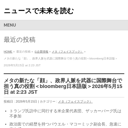
ニュースで未来を読む
MENU
最近の投稿
HOME
»
最近の投稿 »
i1企業情報
»
メタ（フェイスブック）
»
メタの新たな「顔」、政界人脈を武器に国際舞台で担う真の役割＜bloomberg日本語版＞
2026年5月15日 at 2:23 JST
メタの新たな「顔」、政界人脈を武器に国際舞台で
担う真の役割＜bloomberg日本語版＞2026年5月15
日 at 2:23 JST
投稿日 : 2026年5月15日 | カテゴリー :
メタ（フェイスブック）
トランプ氏訪中に同行する米企業代表団、ザッカーバーグ氏は
不参加
政治面での経歴を持つパウエル・マコーミック副会長、急速に