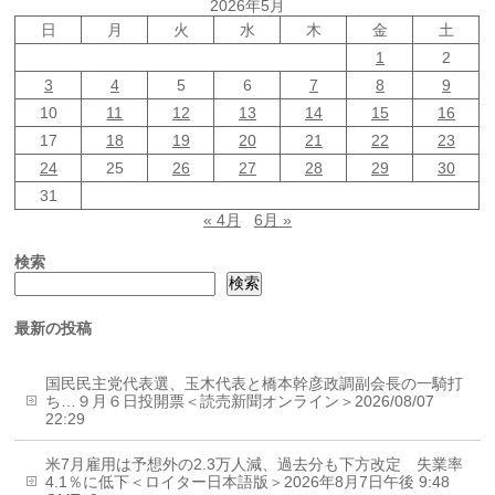
2026年5月
日
月
火
水
木
金
土
1
2
3
4
5
6
7
8
9
10
11
12
13
14
15
16
17
18
19
20
21
22
23
24
25
26
27
28
29
30
31
« 4月
6月 »
検索
検索
最新の投稿
国民民主党代表選、玉木代表と橋本幹彦政調副会長の一騎打
ち…９月６日投開票＜読売新聞オンライン＞2026/08/07
22:29
米7月雇用は予想外の2.3万人減、過去分も下方改定 失業率
4.1％に低下＜ロイター日本語版＞2026年8月7日午後 9:48