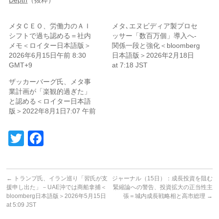
メタＣＥＯ、労働力のＡＩ
メタ､エヌビディア製プロセ
シフトで過ち認める＝社内
ッサー「数百万個」導入へ-
メモ＜ロイター日本語版＞
関係一段と強化＜bloomberg
2026年6月15日午前 8:30
日本語版＞2026年2月18日
GMT+9
at 7:18 JST
ザッカーバーグ氏、メタ事
業計画が「楽観的過ぎた」
と認める＜ロイター日本語
版＞2022年8月1日7:07 午前
Twitter
Facebook
←
トランプ氏、イラン巡り「習氏が支
ジャーナル（15日）：成長投資を阻む
援申し出た」－UAE沖では商船拿捕＜
緊縮論への警告、投資拡大の正当性主
bloomberg日本語版＞2026年5月15日
張＝城内成長戦略相と高市総理
→
at 5:09 JST