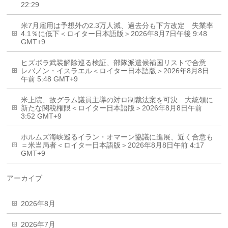
22:29
米7月雇用は予想外の2.3万人減、過去分も下方改定 失業率
4.1％に低下＜ロイター日本語版＞2026年8月7日午後 9:48
GMT+9
ヒズボラ武装解除巡る検証、部隊派遣候補国リストで合意
レバノン・イスラエル＜ロイター日本語版＞2026年8月8日
午前 5:48 GMT+9
米上院、故グラム議員主導の対ロ制裁法案を可決 大統領に
新たな関税権限＜ロイター日本語版＞2026年8月8日午前
3:52 GMT+9
ホルムズ海峡巡るイラン・オマーン協議に進展、近く合意も
＝米当局者＜ロイター日本語版＞2026年8月8日午前 4:17
GMT+9
アーカイブ
2026年8月
2026年7月