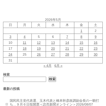
2026年5月
日
月
火
水
木
金
土
1
2
3
4
5
6
7
8
9
10
11
12
13
14
15
16
17
18
19
20
21
22
23
24
25
26
27
28
29
30
31
« 4月
6月 »
検索
検索
最新の投稿
国民民主党代表選、玉木代表と橋本幹彦政調副会長の一騎打
ち…９月６日投開票＜読売新聞オンライン＞2026/08/07