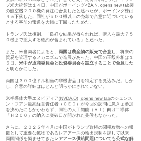
プ米大統領は１４日、中国がボーイング<
BA.N, opens new tab
製
の航空機２００機の発注に合意したと述べたが、ボーイング株は
４％下落した。同社が５００機以上の売却で合意に近づいている
とする事前の報道を大幅に下回ったためだ。
トランプ氏は後刻、「良好な結果が得られれば、​購入を最大７５
０機まで拡大する確約が含まれている」と述べた。
また、米当局者によると、
両国は農産物の販売で合意
し、将来の
貿易を管​理するメカニズムで進展が⁠あった。中国の王毅外相は１
５日、
米中が通商委員会と投資委員会を設立することで合意した
と明らかにした。
両国は３００億ドル相当の非機密品目を特定する見込みだ。しか
し、合意の詳細はほとんど明らかにされていない。
米半導体大手エヌビディア
(NVDA.O), opens new tab
のジェンス
ン・フアン最高経営責任者（ＣＥＯ）が今回の訪問に急きょ参加
を決めたにもかかわらず、同社の人工知能（ＡＩ）向け半導体
「Ｈ２００」の納入に突破口が開かれた兆候もなか⁠った。
さらに、２０２５年４月に中国​がトランプ政権の関税攻勢への報
復として重要な鉱物であるレアアースの輸出規制を課して以来、
両国関係​を悩ませてきた
レアアース供給問題についても公式な解