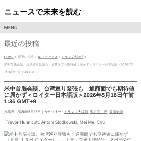
ニュースで未来を読む
MENU
最近の投稿
HOME
»
最近の投稿 »
a1トピックス
»
トランプ大統領
»
米中首脳会談、台湾巡り緊張も 通商面でも期待値に届かず＜ロイター日本語版＞2026年5
月16日午前 1:36 GMT+9
米中首脳会談、台湾巡り緊張も 通商面でも期待値
に届かず＜ロイター日本語版＞2026年5月16日午前
1:36 GMT+9
投稿日 : 2026年5月16日 | カテゴリー :
トランプ大統領
,
習近平主席
,
首脳会談
Trevor Hunnicutt
,
Antoni Slodkowski
,
Mei Mei Chu
［北京 １５日 ロイター］ – – トランプ米大統領は、２日間の中