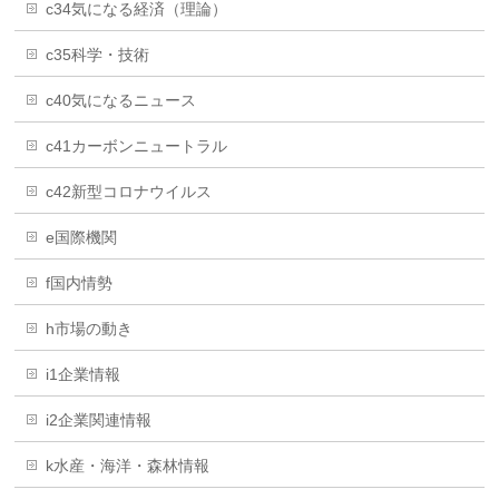
c34気になる経済（理論）
c35科学・技術
c40気になるニュース
c41カーボンニュートラル
c42新型コロナウイルス
e国際機関
f国内情勢
h市場の動き
i1企業情報
i2企業関連情報
k水産・海洋・森林情報