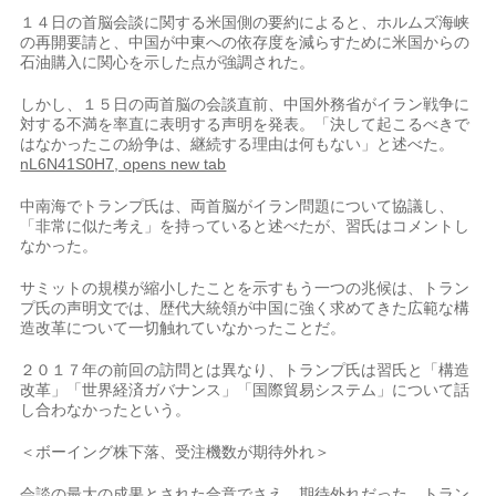
１４日の首脳会談に関する米国側の要約によると、ホルムズ海峡
の再開要請と、中国が中東への依存度を減らすために米国からの
石油購入に関心を示した点が強調された。
しかし、１５日の両首脳の会談‌直前、中国外⁠務省がイラン戦争に
対する不満を率直に表明する声明を発表。「決して起こるべきで
はなかったこの紛争は、継続する理由は何もない」と述べた。
nL6N41S0H7, opens new tab
中南海でトランプ氏は、両首脳がイラン問題について協議し、
「非常に似た考え」を持っていると述べたが、習氏はコメントし
なかった。
サミットの規模が縮小したことを示すもう一つの兆候は、トラン
プ氏の声明文では、歴代大統領が中国に強く求めてきた広範な構
造改革について一切触れていなかったことだ。
２０１７年の前回の訪問とは異なり、トランプ氏は習氏と「構造
改革」「世界経済ガバナンス」「国際貿易システム」​について話
し合わなかったという。
＜ボーイン​グ株下落、受注機数が期待外れ＞
会談の最大の⁠成果とされた合意でさえ、期待外れだった。トラン