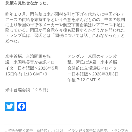
決策を見出せなかった。
昨年１０月、両首脳は米が関税を引き下げる代わりに中国がレア
アースの供給を維持するという合意を結んだものの、中国の規制
により米国の半導体​メーカーや航空宇宙企業はレアアース不足に
陥っている。両国が同合意を今後も延長するかどうかを問われた
トランプ氏は、習氏とは「関税については話し合わなかった」と
述べた。
米中首脳、台湾問題を協
アングル：米国のイラン攻
議 米国務長官が確認＜ロ
撃、習氏に逆風 米中首脳
イター日本語版＞2026年5月
会談前に立場逆転＜ロイタ
15日午前 1:13 GMT+9
ー日本語版＞2026年3月3日
午後 7:12 GMT+9
米中首脳会談（２５日）
Twitter
Facebook
←
習氏が描く米中「新時代」、にじむ
イラン巡り米中に温度差、トランプ氏