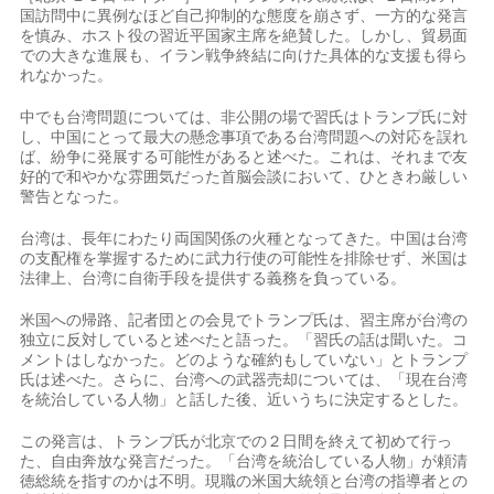
国訪問中に異例なほど自己抑制的な態度を崩さず、一方的な発言
を慎み、ホスト役の習近平国家主席を絶賛した。しかし、貿易面
での大きな進展も、イラン戦争終結に向けた具体的な支援も得ら
れなかった。
中でも台湾問題については、非公開の場で習氏はトランプ氏に対
し、中国にとって最大の懸念​事項である台湾問題への対応を誤れ
ば、紛争に発展する可能性があると述べた。これは、それまで友
好的で和やかな雰囲気だった首脳会談において、‌ひときわ厳しい
警告となった。
台湾は、長年にわたり両国関係の火種となってきた。中国は台湾
の支配権を掌握するために武力行使の可能性を排除せず、米国は
法律上、台湾に自衛手段を提供する義務を負っている。
米国への帰路、記者団との会見でトランプ氏は、習主席が台湾の
独立に反対していると述べたと語った。「習氏の話は聞いた。コ
メントはしなかった。どのような確約もしていない」とトランプ
氏は述べた。さらに、台湾へ​の武器売却については、「現在台湾
を統治している人物」と話した後、近いうちに決定するとした。
この発言は、トランプ氏が北京での２日間を終えて初めて行っ
た、自由奔放​な発言だった。「台湾を統治している人物」が頼清
徳総統を指すのかは不明。現職の米国大統領と台湾の指導者との