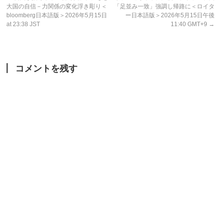
大国の自信－力関係の変化浮き彫り＜
「足並み一致」強調し帰路に＜ロイタ
bloomberg日本語版＞2026年5月15日
ー日本語版＞2026年5月15日午後
at 23:38 JST
11:40 GMT+9
→
コメントを残す