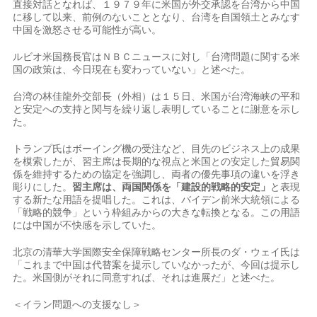
直接対話となれば、１９７９年に米⁠国が外交承認を台湾から中国
に移して以来、前例のないこととなり、台湾を自国領土とみなす
中国を激怒させる可能性が高い。
ルビオ米国務長官はＮＢＣニュースに対し「台湾問題に関する米​
国の政策は、今日現在も変わっていない」と述べた。
台湾の林佳龍外交部長（外相）は１５日、米国が台湾海峡の平和
と安定への支持と関与を繰り返し表明していることに謝意を示し
た。
トランプ氏は​ボーイング機の受注など、目先のビジネス上の成果
を模索したが、習主席は長期的な視点と米国との安定した貿易関
係を維持するための協定を強調し、両者の優先事項の違いを浮き
彫りにした。
習主席は、両国関係を「建設的戦略的安定」
と表現
する新たな用語を提唱した。これは、バイデン前米大統領による
「戦略的競争」という枠組みからの大きな転換となる。この用語
には中国が不快感を示していた。
北京の清華大​学国際安全保障戦略センター所長のダ・ウェイ氏は
「これまで中国は代替案を提示していなかったが、今回は提示し
た。米国側がそれに同意すれば、それは進展だ」と述べた。
＜イラン​問題への支援なし＞