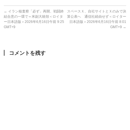
←
イラン核査察「必ず」再開、戦闘終
スペースＸ、自社サイトとＸのみで決
結合意の一環で＝米副大統領＜ロイタ
算公表へ 通信社経由せず＜ロイター
ー日本語版＞2026年6月16日午前 9:25
日本語版＞2026年6月16日午前 8:01
GMT+9
GMT+9
→
コメントを残す