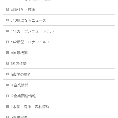
c35科学・技術
c40気になるニュース
c41カーボンニュートラル
c42新型コロナウイルス
e国際機関
f国内情勢
h市場の動き
i1企業情報
i2企業関連情報
k水産・海洋・森林情報
u過去記事