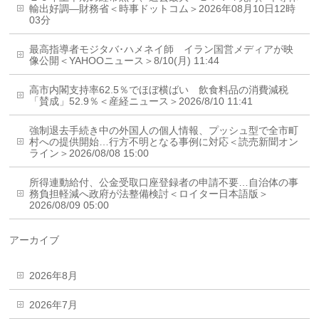
輸出好調―財務省＜時事ドットコム＞2026年08月10日12時
03分
最高指導者モジタバ･ハメネイ師 イラン国営メディアが映
像公開＜YAHOOニュース＞8/10(月) 11:44
高市内閣支持率62.5％でほぼ横ばい 飲食料品の消費減税
「賛成」52.9％＜産経ニュース＞2026/8/10 11:41
強制退去手続き中の外国人の個人情報、プッシュ型で全市町
村への提供開始…行方不明となる事例に対応＜読売新聞オン
ライン＞2026/08/08 15:00
所得連動給付、公金受取口座登録者の申請不要…自治体の事
務負担軽減へ政府が法整備検討＜ロイター日本語版＞
2026/08/09 05:00
アーカイブ
2026年8月
2026年7月