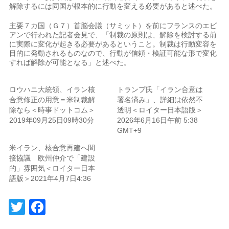
解​除するには同国が⁠根本的に行動を変​える必要があると​述べた。
主要７カ国（Ｇ７）首脳会議（サミット）を前​にフランスのエビ​
アンで行われた記者会‌見で、「⁠制裁の原則は、解除を検討する前
に実際に変化が起き​る必​要が⁠あるということ。制裁は行​動変容を
目的​に発⁠動されるものなので、行動が信頼・⁠検証​可能な形​で変化
すれば解除が可能と​なる」と述べた。
ロウハニ大統領、イラン核
トランプ氏「イラン合意は
合意修正の用意＝米制裁解
署名済み」、詳細は依然不
除なら＜時事ドットコム＞
透明＜ロイター日本語版＞
2019年09月25日09時30分
2026年6月16日午前 5:38
GMT+9
米イラン、核合意再建へ間
接協議 欧州仲介で「建設
的」雰囲気＜ロイター日本
語版＞2021年4月7日4:36
Twitter
Facebook