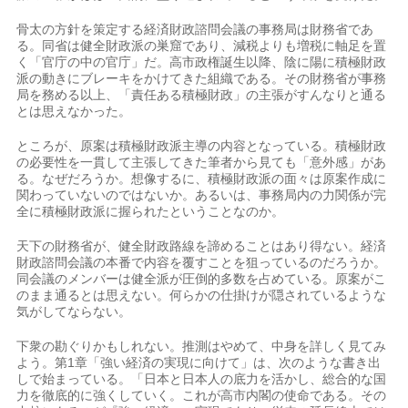
骨太の方針を策定する経済財政諮問会議の事務局は財務省であ
る。同省は健全財政派の巣窟であり、減税よりも増税に軸足を置
く「官庁の中の官庁」だ。高市政権誕生以降、陰に陽に積極財政
派の動きにブレーキをかけてきた組織である。その財務省が事務
局を務める以上、「責任ある積極財政」の主張がすんなりと通る
とは思えなかった。
ところが、原案は積極財政派主導の内容となっている。積極財政
の必要性を一貫して主張してきた筆者から見ても「意外感」があ
る。なぜだろうか。想像するに、積極財政派の面々は原案作成に
関わっていないのではないか。あるいは、事務局内の力関係が完
全に積極財政派に握られたということなのか。
天下の財務省が、健全財政路線を諦めることはあり得ない。経済
財政諮問会議の本番で内容を覆すことを狙っているのだろうか。
同会議のメンバーは健全派が圧倒的多数を占めている。原案がこ
のまま通るとは思えない。何らかの仕掛けが隠されているような
気がしてならない。
下衆の勘ぐりかもしれない。推測はやめて、中身を詳しく見てみ
よう。第1章「強い経済の実現に向けて」は、次のような書き出
しで始まっている。「日本と日本人の底力を活かし、総合的な国
力を徹底的に強くしていく。これが高市内閣の使命である。その