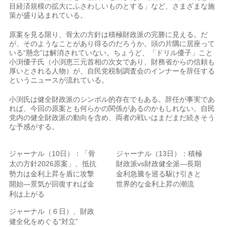
目経済規模の拡大にふさわしいものとする」など、さまざまな施
策が盛り込まれている。
原案を見る限り、骨太の方針は積極財政派の完勝に見える。だ
が、そのようなことがあり得るのだろうか。頭の片隅に居座って
いる“懸念”は解消されていない。ちょうど、「ドリル優子」こと
小渕優子氏（小渕恵三元首相の次女であり、財務省からの信頼も
厚いとされる人物）が、自民党税制調査会のインナーを辞任する
というニュースが流れている。
小渕氏は健全財政派のシンボル的存在でもある。辞任が事実であ
れば、今回の原案とも何らかの関係があるのかもしれない。自民
党内の健全財政派の動向を含め、両者の戦いはまだまだ続きそう
な予感がする。
ジャーナル（10日）：「骨
ジャーナル（13日）：積極
太の方針2026原案」、抵抗
財政派vs財政健全派―長期
勢力は金利上昇を盾に攻撃
金利急騰を巡る駆け引きと
開始―景気が回復すれば金
世界的な金利上昇の潮流
利は上がる
ジャーナル（６日）、財政
健全化をめぐる“対立”