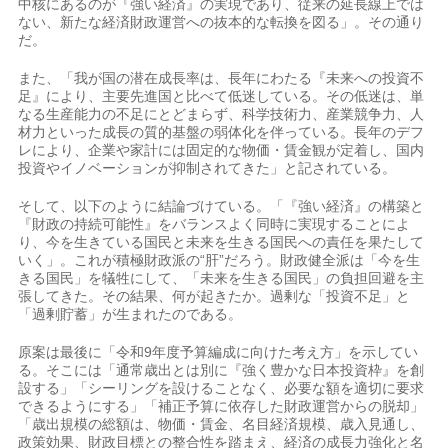
中核にあるのが『強い経済』の実現であり、従来の延長線上では
ない、新たな経済財政運営への抜本的な転換を図る」。その通り
だ。
また、「我が国の潜在成長率は、長年にわたる『未来への投資不
足』により、主要先進国と比べて低迷している。その低迷は、単
なる生産能力の不足にとどまらず、科学技術力、産業競争力、人
材力といった成長の質的基盤の弱体化を伴っている。長年のデフ
レにより、企業や家計には固定的な物価・賃金観が定着し、国内
投資やイノベーションが抑制されてきた」と記されている。
そして、以下のように結論づけている。「『強い経済』の構築と
『財政の持続可能性』をバランスよく同時に実現することによ
り、今を生きている国民と未来を生きる国民への責任を果たして
いく」。これが積極財政派の“肝”だろう。財政健全派は「今を生
きる国民」を犠牲にして、「未来を生きる国民」の負担回避を主
張してきた。その結果、何が起きたか。過剰な「投資不足」と
「過剰貯蓄」が生まれたのである。
原案は最後に「令和9年度予算編成に向けた考え方」を示してい
る。そこには「通常歳出とは別に『強く豊かな日本投資枠』を創
設する」「シーリングを設けることなく、必要な額を適切に要求
できるようにする」「補正予算に依存した財政運営からの脱却」
「歳出規模の総額は、物価・賃金、名目経済規模、歳入見通し、
政策効果、財政目標との整合性を踏まえ、経済の成長力強化と名