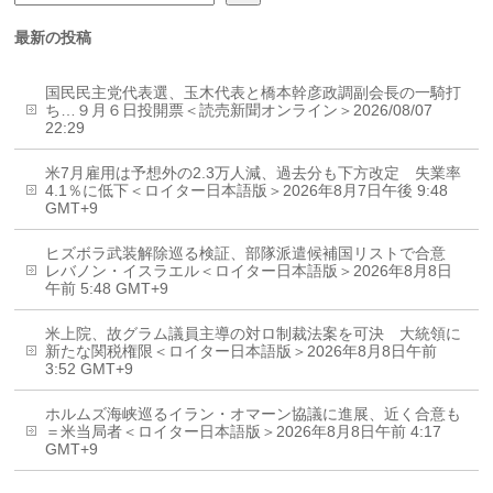
最新の投稿
国民民主党代表選、玉木代表と橋本幹彦政調副会長の一騎打
ち…９月６日投開票＜読売新聞オンライン＞2026/08/07
22:29
米7月雇用は予想外の2.3万人減、過去分も下方改定 失業率
4.1％に低下＜ロイター日本語版＞2026年8月7日午後 9:48
GMT+9
ヒズボラ武装解除巡る検証、部隊派遣候補国リストで合意
レバノン・イスラエル＜ロイター日本語版＞2026年8月8日
午前 5:48 GMT+9
米上院、故グラム議員主導の対ロ制裁法案を可決 大統領に
新たな関税権限＜ロイター日本語版＞2026年8月8日午前
3:52 GMT+9
ホルムズ海峡巡るイラン・オマーン協議に進展、近く合意も
＝米当局者＜ロイター日本語版＞2026年8月8日午前 4:17
GMT+9