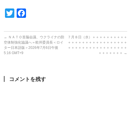
Twitter
Facebook
←
ＮＡＴＯ首脳会議、ウクライナの防
７月８日（水）＋＋＋＋＋＋＋＋＋＋
空体制強化協議へ＝欧州委員長＜ロイ
＋＋＋＋＋＋＋＋＋＋＋＋＋＋＋＋＋
ター日本語版＞2026年7月6日午後
＋＋＋＋＋＋＋＋＋＋＋＋＋＋＋＋＋
5:16 GMT+9
＋＋＋＋＋＋＋
→
コメントを残す