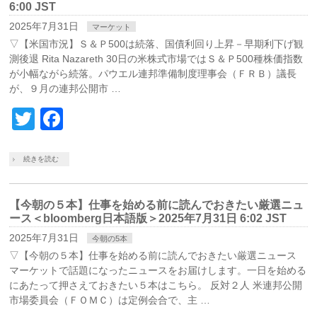
6:00 JST
2025年7月31日
マーケット
▽【米国市況】Ｓ＆Ｐ500は続落、国債利回り上昇－早期利下げ観
測後退 Rita Nazareth 30日の米株式市場ではＳ＆Ｐ500種株価指数
が小幅ながら続落。パウエル連邦準備制度理事会（ＦＲＢ）議長
が、９月の連邦公開市 …
Twitter
Facebook
続きを読む
【今朝の５本】仕事を始める前に読んでおきたい厳選ニュ
ース＜bloomberg日本語版＞2025年7月31日 6:02 JST
2025年7月31日
今朝の5本
▽【今朝の５本】仕事を始める前に読んでおきたい厳選ニュース
マーケットで話題になったニュースをお届けします。一日を始める
にあたって押さえておきたい５本はこちら。 反対２人 米連邦公開
市場委員会（ＦＯＭＣ）は定例会合で、主 …