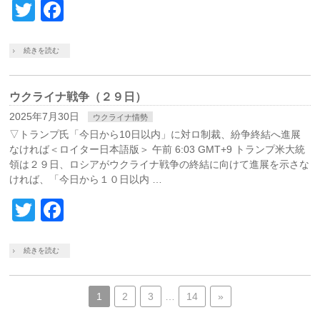
Twitter
Facebook
続きを読む
ウクライナ戦争（２９日）
2025年7月30日
ウクライナ情勢
▽トランプ氏「今日から10日以内」に対ロ制裁、紛争終結へ進展
なければ＜ロイター日本語版＞ 午前 6:03 GMT+9 トランプ米大統
領は２９日、ロシアがウクライナ戦争の終結に向けて進展を示さな
ければ、「今日から１０日以内 …
Twitter
Facebook
続きを読む
1
2
3
…
14
»