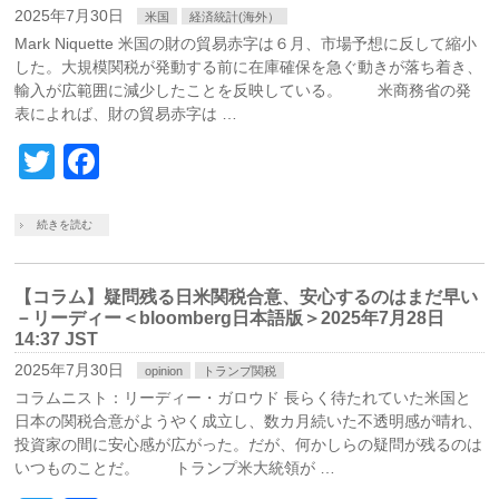
2025年7月30日
米国
経済統計(海外）
Mark Niquette 米国の財の貿易赤字は６月、市場予想に反して縮小
した。大規模関税が発動する前に在庫確保を急ぐ動きが落ち着き、
輸入が広範囲に減少したことを反映している。 米商務省の発
表によれば、財の貿易赤字は …
Twitter
Facebook
続きを読む
【コラム】疑問残る日米関税合意、安心するのはまだ早い
－リーディー＜bloomberg日本語版＞2025年7月28日
14:37 JST
2025年7月30日
opinion
トランプ関税
コラムニスト：リーディー・ガロウド 長らく待たれていた米国と
日本の関税合意がようやく成立し、数カ月続いた不透明感が晴れ、
投資家の間に安心感が広がった。だが、何かしらの疑問が残るのは
いつものことだ。 トランプ米大統領が …