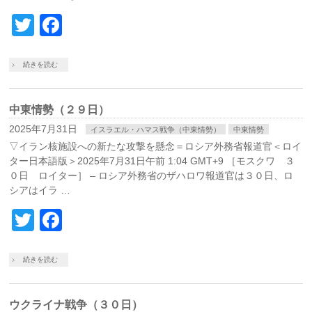
Twitter
Facebook
続きを読む
中東情勢（２９日）
2025年7月31日
イスラエル・ハマス戦争（中東情勢）
中東情勢
▽イラン核施設への新たな攻撃を懸念＝ロシア外務省報道官＜ロイ
ター日本語版＞2025年7月31日午前 1:04 GMT+9 ［モスクワ ３
０日 ロイター］ – ロシア外務省のザハロワ報道官は３０日、ロ
シアはイラ …
Twitter
Facebook
続きを読む
ウクライナ戦争（３０日）