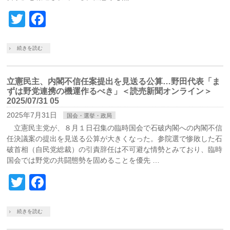
Twitter
Facebook
続きを読む
立憲民主、内閣不信任案提出を見送る公算…野田代表「ま
ずは野党連携の機運作るべき」＜読売新聞オンライン＞
2025/07/31 05
2025年7月31日
国会・選挙・政局
立憲民主党が、８月１日召集の臨時国会で石破内閣への内閣不信
任決議案の提出を見送る公算が大きくなった。参院選で惨敗した石
破首相（自民党総裁）の引責辞任は不可避な情勢とみており、臨時
国会では野党の共闘態勢を固めることを優先 …
Twitter
Facebook
続きを読む