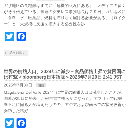
ガザ地区の食糧難はすでに「危機的状況にある」、メディアの多く
がそう伝えている。国連のグテレス事務総長は２９日、ガザ地区に
「食料、水、医薬品、燃料を滞りなく届ける必要がある」（ロイタ
ー）と、大規模に支援を拡大する必要性を訴 …
Twitter
Facebook
続きを読む
世界の飢餓人口、2024年に減少－食品価格上昇で貧困国に
は打撃＜bloomberg日本語版＞2025年7月29日 2:41 JST
2025年7月30日
国連
Magdalena Del Valle 2024年に世界の飢餓人口は減少したことが、
国連が28日に発表した報告書で明らかになった。アフリカでは栄
養不足に陥る人が増えたものの、アジアおよび南米での状況改善が
奏功した格好。 …
Twitter
Facebook