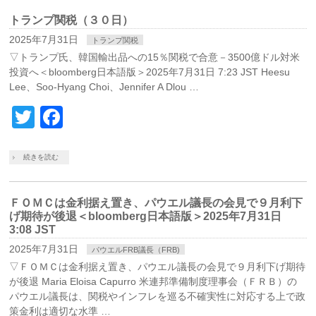
トランプ関税（３０日）
2025年7月31日
トランプ関税
▽トランプ氏、韓国輸出品への15％関税で合意－3500億ドル対米
投資へ＜bloomberg日本語版＞2025年7月31日 7:23 JST Heesu
Lee、Soo-Hyang Choi、Jennifer A Dlou …
Twitter
Facebook
続きを読む
ＦＯＭＣは金利据え置き、パウエル議長の会見で９月利下
げ期待が後退＜bloomberg日本語版＞2025年7月31日
3:08 JST
2025年7月31日
パウエルFRB議長（FRB)
▽ＦＯＭＣは金利据え置き、パウエル議長の会見で９月利下げ期待
が後退 Maria Eloisa Capurro 米連邦準備制度理事会（ＦＲＢ）の
パウエル議長は、関税やインフレを巡る不確実性に対応する上で政
策金利は適切な水準 …