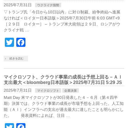
2025年7月31日
ウクライナ情勢
▽トランプ氏「今日から10日以内」に対ロ制裁、紛争終結へ進展
なければ＜ロイター日本語版＞2025年7月30日午前 6:03 GMT+9
［２９日 ロイター］ – トランプ米大統領は２９日、ロシアがウ
クライナ戦 …
Twitter
Facebook
続きを読む
マイクロソフト、クラウド事業の成長は予想上回る－ＡＩ
支出最大＜bloomberg日本語版＞2025年7月31日 5:29 JS
2025年7月31日
マイクロソフト
企業決算
Matt Day 米マイクロソフトが30日発表した４－６月（第４四半
期）決算では、クラウド事業の成長が市場予想を上回った。人工知
能（ＡＩ）インフラへの支出が過去最大に達したことも明らかにし
た。 発表資料によれば、注目 …
Twitter
Facebook