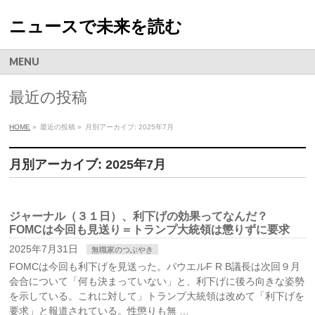
ニュースで未来を読む
MENU
最近の投稿
HOME
»
最近の投稿 »
月別アーカイブ: 2025年7月
月別アーカイブ: 2025年7月
ジャーナル（３１日）、利下げの効果ってなんだ？
FOMCは今回も見送り＝トランプ大統領は懲りずに要求
2025年7月31日
無職家のつぶやき
FOMCは今回も利下げを見送った。パウエルF R B議長は次回９月
会合について「何も決まっていない」と、利下げに後ろ向きな姿勢
を示している。これに対して」トランプ大統領は改めて「利下げを
要求」と報道されている。性懲りも無 …