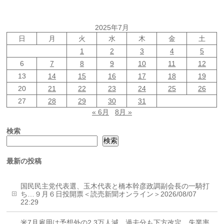
2025年7月
日
月
火
水
木
金
土
1
2
3
4
5
6
7
8
9
10
11
12
13
14
15
16
17
18
19
20
21
22
23
24
25
26
27
28
29
30
31
« 6月
8月 »
検索
検索
最新の投稿
国民民主党代表選、玉木代表と橋本幹彦政調副会長の一騎打
ち…９月６日投開票＜読売新聞オンライン＞2026/08/07
22:29
米7月雇用は予想外の2.3万人減、過去分も下方改定 失業率