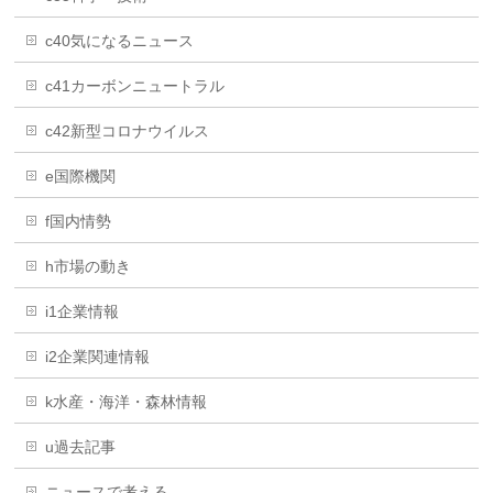
c40気になるニュース
c41カーボンニュートラル
c42新型コロナウイルス
e国際機関
f国内情勢
h市場の動き
i1企業情報
i2企業関連情報
k水産・海洋・森林情報
u過去記事
ニュースで考える