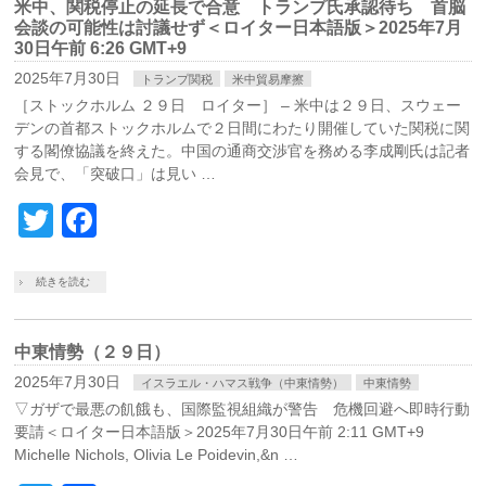
米中、関税停止の延長で合意 トランプ氏承認待ち 首脳
会談の可能性は討議せず＜ロイター日本語版＞2025年7月
30日午前 6:26 GMT+9
2025年7月30日
トランプ関税
米中貿易摩擦
［ストックホルム ２９日 ロイター］ – 米中は２９日、スウェー
デンの首都ストックホルムで２日間にわたり開催していた関税に関
する閣僚協議を終えた。中国の通商交渉官を務める李成剛氏は記者
会見で、「突破口」は見い …
Twitter
Facebook
続きを読む
中東情勢（２９日）
2025年7月30日
イスラエル・ハマス戦争（中東情勢）
中東情勢
▽ガザで最悪の飢餓も、国際監視組織が警告 危機回避へ即時行動
要請＜ロイター日本語版＞2025年7月30日午前 2:11 GMT+9
Michelle Nichols, Olivia Le Poidevin,&n …