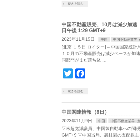
続きを読む
中国不動産販売、10月は減少加速 
日午後 1:29 GMT+9
2023年11月15日
中国
中国不動産業界
[北京 １５日 ロイター] – 中国国
１０月の不動産販売は減少ペースが加
同部門がまだ落ち込 …
Twitter
Facebook
続きを読む
中国関連情報（8日）
2023年11月9日
中国
中国不動産業界（
▽米超党派議員、中国製自動車への関税引き
GMT+9 ▽中国当局、碧桂園の支配株