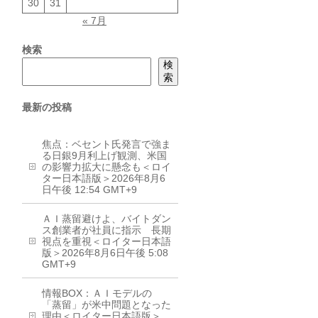
30
31
« 7月
検索
検
索
最新の投稿
焦点：ベセント氏発言で強ま
る日銀9月利上げ観測、米国
の影響力拡大に懸念も＜ロイ
ター日本語版＞2026年8月6
日午後 12:54 GMT+9
ＡＩ蒸留避けよ、バイトダン
ス創業者が社員に指示 長期
視点を重視＜ロイター日本語
版＞2026年8月6日午後 5:08
GMT+9
情報BOX：ＡＩモデルの
「蒸留」が米中問題となった
理由＜ロイター日本語版＞