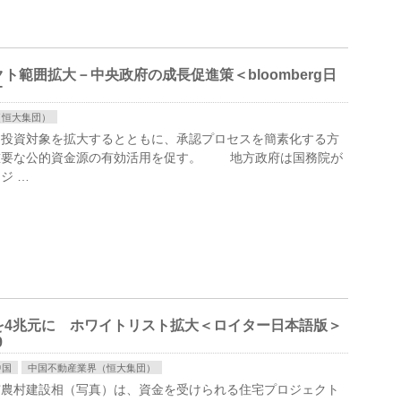
範囲拡大－中央政府の成長促進策＜bloomberg日
T
（恒大集団）
る投資対象を拡大するとともに、承認プロセスを簡素化する方
重要な公的資金源の有効活用を促す。 地方政府は国務院が
ジ …
を4兆元に ホワイトリスト拡大＜ロイター日本語版＞
9
中国
中国不動産業界（恒大集団）
農村建設相（写真）は、資金を受けられる住宅プロジェクト