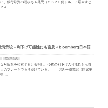
もに、銀行融資の規模も４兆元（５６２０億ドル）に増やすと
２４ …
示唆－利下げ可能性にも言及＜bloomberg日本語
）
習近平主席
たな対応策を模索すると表明し、今後の利下げの可能性も示唆
最大のブレーキであり続けている。 習近平総書記（国家主
売 …