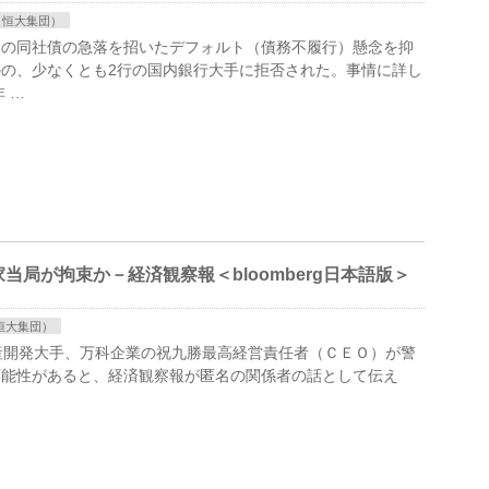
（恒大集団）
週の同社債の急落を招いたデフォルト（債務不履行）懸念を抑
の、少なくとも2行の国内銀行大手に拒否された。事情に詳し
 …
局が拘束か－経済観察報＜bloomberg日本語版＞
恒大集団）
 中国の不動産開発大手、万科企業の祝九勝最高経営責任者（ＣＥＯ）が警
可能性があると、経済観察報が匿名の関係者の話として伝え