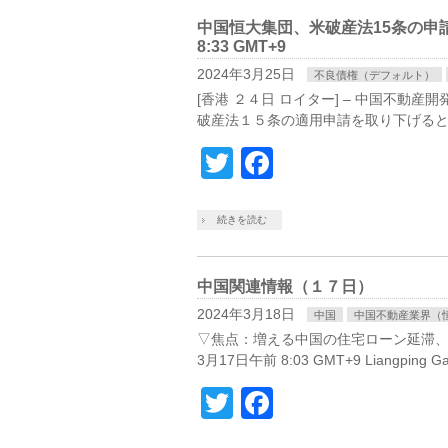
中国恒大集団、米破産法15条の申請
8:33 GMT+9
2024年3月25日
不良債権（デフォルト）
[香港 ２４日 ロイター] – 中国不
破産法１５条の適用申請を取り下げると
Twitter
Facebook
続きを読む
中国関連情報（１７日）
2024年3月18日
中国
中国不動産業界（
▽焦点：増える中国の住宅ローン延滞、
3月17日午前 8:03 GMT+9 Liangping
Twitter
Facebook