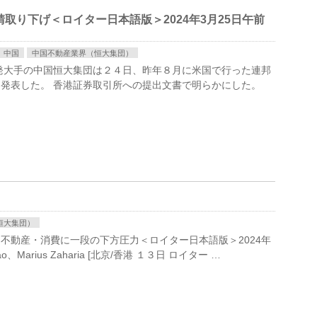
取り下げ＜ロイター日本語版＞2024年3月25日午前
中国
中国不動産業界（恒大集団）
動産開発大手の中国恒大集団は２４日、昨年８月に米国で行った連邦
発表した。 香港証券取引所への提出文書で明らかにした。
恒大集団）
不動産・消費に一段の下方圧力＜ロイター日本語版＞2024年
 Gao、Marius Zaharia [北京/香港 １３日 ロイター …