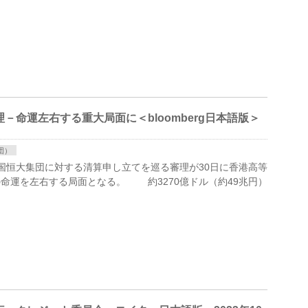
－命運左右する重大局面に＜bloomberg日本語版＞
団）
手、中国恒大集団に対する清算申し立てを巡る審理が30日に香港高等
命運を左右する局面となる。 約3270億ドル（約49兆円）