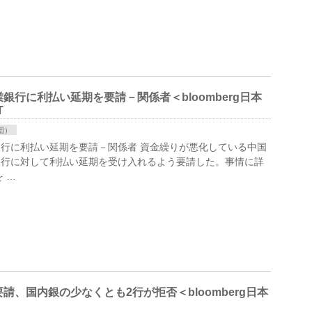
行に利払い延期を要請－関係者＜bloomberg日本
T
団）
行に利払い延期を要請－関係者 資金繰りが悪化している中国
銀行に対して利払い延期を受け入れるよう要請した。事情に詳
 …
、国内銀の少なくとも2行が拒否＜bloomberg日本