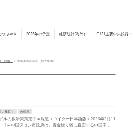
のつぶやき
2026年の予定
経済統計(海外）
C121主要中央銀行
界・団体）
»
中国不動産業界（恒大集団）
恒大集団）
自動車
ドルの救済策策定中＝報道＜ロイター日本語版＞2026年2月11
 ロイター] – 中国深セン市政府は、資金繰り難に直面する中国不 …