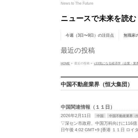
News to The Future
ニュースで未来を読む
今週（3日〜9日）の注目点
無職家
最近の投稿
HOME
»
最近の投稿 »
c33気になる経済学（企業・業
中国不動産業界（恒大集団）
中国関連情報（１１日）
2026年2月11日
中国
中国不動産業界（
▽深セン市政府、中国万科向けに116億
日午後 4:02 GMT+9 [香港 １１日