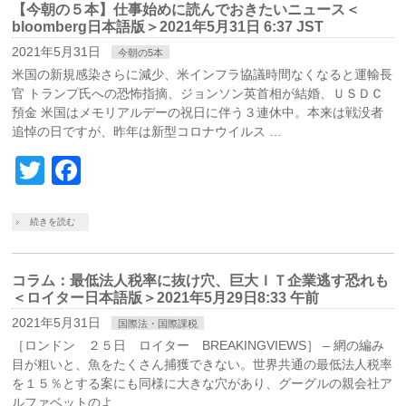
【今朝の５本】仕事始めに読んでおきたいニュース＜
bloomberg日本語版＞2021年5月31日 6:37 JST
2021年5月31日
今朝の5本
米国の新規感染さらに減少、米インフラ協議時間なくなると運輸長
官 トランプ氏への恐怖指摘、ジョンソン英首相が結婚、ＵＳＤＣ
預金 米国はメモリアルデーの祝日に伴う３連休中。本来は戦没者
追悼の日ですが、昨年は新型コロナウイルス …
Twitter
Facebook
続きを読む
コラム：最低法人税率に抜け穴、巨大ＩＴ企業逃す恐れも
＜ロイター日本語版＞2021年5月29日8:33 午前
2021年5月31日
国際法・国際課税
［ロンドン ２５日 ロイター BREAKINGVIEWS］ – 網の編み
目が粗いと、魚をたくさん捕獲できない。世界共通の最低法人税率
を１５％とする案にも同様に大きな穴があり、グーグルの親会社ア
ルファベットのよ …