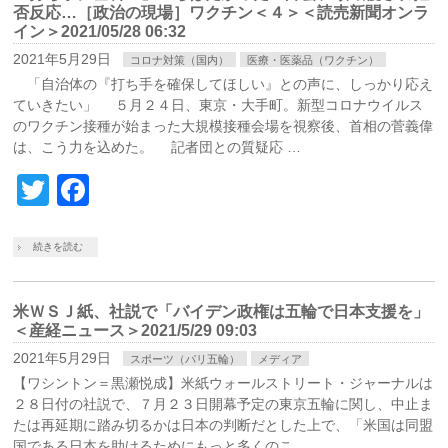
否反応…［政治の現場］ワクチン＜４＞＜読売新聞オンラ
イン＞2021/05/28 06:32
2021年5月29日
コロナ対策（国内）
医療・医薬品（ワクチン）
「自治体の『打ち手を確保してほしい』との声に、しっかり応え
ていきたい」 ５月２４日、東京・大手町。新型コロナウイルス
のワクチン接種が始まった大規模接種会場を視察後、首相の菅義偉
は、こう力を込めた。 記者団との質疑応 …
Twitter
Facebook
続きを読む
米ＷＳＪ紙、社説で「バイデン政権は五輪で日本支援を」
＜産経ニュース＞2021/5/29 09:03
2021年5月29日
スポーツ（パリ五輪）
メディア
【ワシントン＝黒瀬悦成】米紙ウォールストリート・ジャーナルは
２８日付の社説で、７月２３日開幕予定の東京五輪に関し、中止ま
たは再延期に踏み切るかは日本の判断だとした上で、「米国は同盟
国である日本を助けるためにもっと多くのこ …