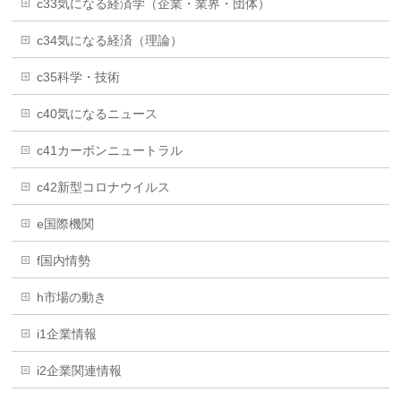
c33気になる経済学（企業・業界・団体）
c34気になる経済（理論）
c35科学・技術
c40気になるニュース
c41カーボンニュートラル
c42新型コロナウイルス
e国際機関
f国内情勢
h市場の動き
i1企業情報
i2企業関連情報