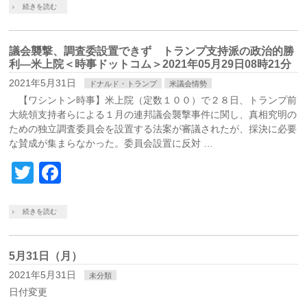
続きを読む
議会襲撃、調査委設置できず トランプ支持派の政治的勝
利―米上院＜時事ドットコム＞2021年05月29日08時21分
2021年5月31日
ドナルド・トランプ
米議会情勢
【ワシントン時事】米上院（定数１００）で２８日、トランプ前
大統領支持者らによる１月の連邦議会襲撃事件に関し、真相究明の
ための独立調査委員会を設置する法案が審議されたが、採決に必要
な賛成が集まらなかった。委員会設置に反対 …
Twitter
Facebook
続きを読む
5月31日（月）
2021年5月31日
未分類
日付変更