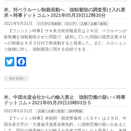
米、対ベラルーシ制裁発動へ 強制着陸の調査受け入れ要
求＜時事ドットコム＞2021年05月29日12時30分
2021年5月31日
バイデン大統領
ロシア
人権・人種・差別
【ワシントン時事】サキ米大統領報道官は２８日、ベラルーシが
旅客機を強制着陸させた問題で、緩和していた同国の国営企業９社
への制裁を６月３日付で再発動すると発表した。また、ルカシェン
コ政権に対し、強制着陸に関する信頼できる …
Twitter
Facebook
続きを読む
米、中国水産会社からの輸入禁止 強制労働の疑い＜時事
ドットコム＞2021年05月29日10時03分５
2021年5月31日
人権・人種・差別
米中関係
【ワシントン時事】米税関・国境警備局（ＣＢＰ）は２８日、中
国水産大手の「大連遠洋漁業金槍魚釣」に強制労働の疑いがあると
して、同社の海産物などの輸入を全米で禁止したと発表した。米政