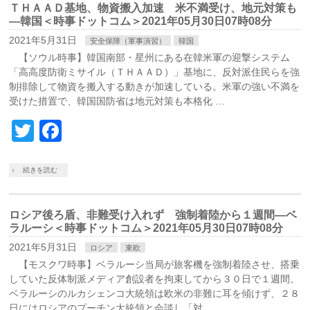
ＴＨＡＡＤ基地、物資搬入加速 米不満受け、地元対策も
―韓国＜時事ドットコム＞2021年05月30日07時08分
2021年5月31日
安全保障（軍事演習）
韓国
【ソウル時事】韓国南部・星州にある在韓米軍の迎撃システム
「高高度防衛ミサイル（ＴＨＡＡＤ）」基地に、反対派住民らを強
制排除して物資を搬入する動きが加速している。米軍の強い不満を
受けた措置で、韓国国防省は地元対策も本格化 …
Twitter
Facebook
続きを読む
ロシア後ろ盾、非難受け入れず 強制着陸から１週間―ベ
ラルーシ＜時事ドットコム＞2021年05月30日07時08分
2021年5月31日
ロシア
東欧
【モスクワ時事】ベラルーシ当局が旅客機を強制着陸させ、搭乗
していた反体制派メディア創設者を拘束してから３０日で１週間。
ベラルーシのルカシェンコ大統領は欧米の非難に耳を傾けず、２８
日にはロシアのプーチン大統領と会談し「対 …