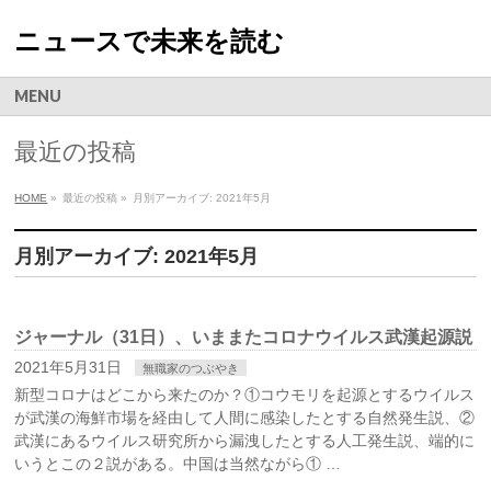
ニュースで未来を読む
MENU
最近の投稿
HOME
»
最近の投稿 »
月別アーカイブ: 2021年5月
月別アーカイブ: 2021年5月
ジャーナル（31日）、いままたコロナウイルス武漢起源説
2021年5月31日
無職家のつぶやき
新型コロナはどこから来たのか？①コウモリを起源とするウイルス
が武漢の海鮮市場を経由して人間に感染したとする自然発生説、②
武漢にあるウイルス研究所から漏洩したとする人工発生説、端的に
いうとこの２説がある。中国は当然ながら① …