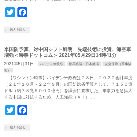
Twitter
Facebook
続きを読む
米国防予算、対中国シフト鮮明 先端技術に投資、海空軍
増強＜時事ドットコム＞ 2021年05月29日14時41分
2021年5月31日
バイデン大統領
世界経済・日本経済
安全保障（軍事演
習）
【ワシントン時事】バイデン米政権は２８日、２０２２会計年度
（２１年１０月～２２年９月）の国防総省予算として、７１５０億
ドル（約７８兆５０００億円）を議会に要求した。軍事力を急拡大
する中国に対抗するため、人工知能（ＡＩ） …
Twitter
Facebook
続きを読む