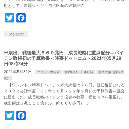
府として、新疆ウイグル自治区産の綿製品の …
Twitter
Facebook
続きを読む
米歳出、戦後最大６６０兆円 成長戦略に重点配分―バイ
デン政権初の予算教書＜時事ドットコム＞2021年05月29
日08時34分
2021年5月31日
バイデン大統領
世界経済・日本経済
財政政策（課税政
策）
【ワシントン時事】バイデン米大統領は２８日、就任後初となる
２０２２会計年度（２１年１０月～２２年９月）の予算教書を議会
に提出した。成長戦略のインフラ投資や教育・福祉向けを重視し、
歳出額は６兆１１０億ドル（約６６０兆円） …
Twitter
Facebook