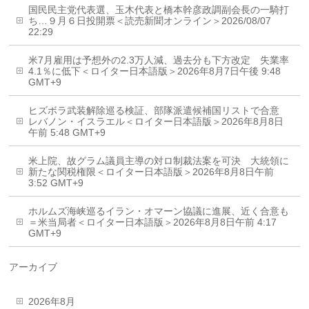
国民民主党代表選、玉木代表と橋本幹彦政調副会長の一騎打
ち…９月６日投開票＜読売新聞オンライン＞2026/08/07
22:29
米7月雇用は予想外の2.3万人減、過去分も下方改定 失業率
4.1％に低下＜ロイター日本語版＞2026年8月7日午後 9:48
GMT+9
ヒズボラ武装解除巡る検証、部隊派遣候補国リストで合意
レバノン・イスラエル＜ロイター日本語版＞2026年8月8日
午前 5:48 GMT+9
米上院、故グラム議員主導の対ロ制裁法案を可決 大統領に
新たな関税権限＜ロイター日本語版＞2026年8月8日午前
3:52 GMT+9
ホルムズ海峡巡るイラン・オマーン協議に進展、近く合意も
＝米当局者＜ロイター日本語版＞2026年8月8日午前 4:17
GMT+9
アーカイブ
2026年8月