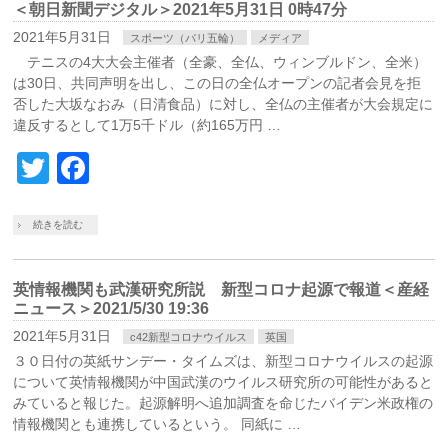
＜朝日新聞デジタル＞2021年5月31日 0時47分
2021年5月31日
スポーツ（パリ五輪）
メディア
テニスの4大大会主催者（全豪、全仏、ウィンブルドン、全米）
は30日、共同声明を出し、この日の全仏オープンの記者会見を拒
否した大坂なおみ（日清食品）に対し、全仏の主催者が大会規定に
違反するとして1万5千ドル（約165万円 …
Twitter
Facebook
続きを読む
英情報機関も武漢研究所説 新型コロナ起源で報道＜産経
ニュース＞2021/5/30 19:36
2021年5月31日
c42新型コロナウイルス
英国
３０日付の英紙サンデー・タイムズは、新型コロナウイルスの起源
について英情報機関が中国武漢のウイルス研究所の可能性があると
みていると報じた。起源解明へ追加調査を命じたバイデン米政権の
情報機関とも連携しているという。 同紙に …