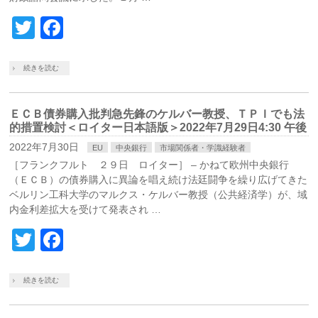
Twitter
Facebook
続きを読む
ＥＣＢ債券購入批判急先鋒のケルバー教授、ＴＰＩでも法
的措置検討＜ロイター日本語版＞2022年7月29日4:30 午後
2022年7月30日
EU
中央銀行
市場関係者・学識経験者
［フランクフルト ２９日 ロイター］ – かねて欧州中央銀行
（ＥＣＢ）の債券購入に異論を唱え続け法廷闘争を繰り広げてきた
ベルリン工科大学のマルクス・ケルバー教授（公共経済学）が、域
内金利差拡大を受けて発表され …
Twitter
Facebook
続きを読む