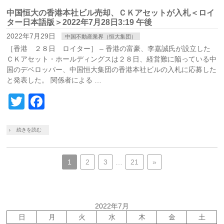
中国恒大の香港本社ビル売却、ＣＫアセットが入札＜ロイ
ター日本語版＞2022年7月28日3:19 午後
2022年7月29日
中国不動産業界（恒大集団）
［香港 ２８日 ロイター］ – 香港の富豪、李嘉誠氏が設立した
ＣＫアセット・ホールディングスは２８日、経営難に陥っている中
国のデベロッパー、中国恒大集団の香港本社ビルの入札に応募した
と発表した。 関係者による …
Twitter
Facebook
続きを読む
1
2
3
…
21
»
2022年7月
日
月
火
水
木
金
土