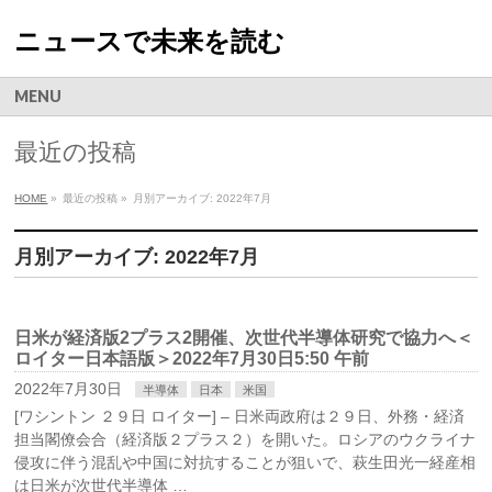
ニュースで未来を読む
MENU
最近の投稿
HOME
»
最近の投稿 »
月別アーカイブ: 2022年7月
月別アーカイブ: 2022年7月
日米が経済版2プラス2開催、次世代半導体研究で協力へ＜
ロイター日本語版＞2022年7月30日5:50 午前
2022年7月30日
半導体
日本
米国
[ワシントン ２９日 ロイター] – 日米両政府は２９日、外務・経済
担当閣僚会合（経済版２プラス２）を開いた。ロシアのウクライナ
侵攻に伴う混乱や中国に対抗することが狙いで、萩生田光一経産相
は日米が次世代半導体 …