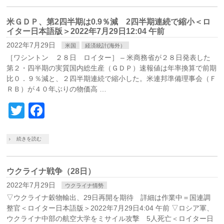
米ＧＤＰ、第2四半期は0.9％減 2四半期連続で縮小＜ロ
イター日本語版＞2022年7月29日12:04 午前
2022年7月29日
米国
経済統計(海外）
［ワシントン ２８日 ロイター］ – 米商務省が２８日発表した
第２・四半期の実質国内総生産（ＧＤＰ）速報値は年率換算で前期
比０．９％減と、２四半期連続で縮小した。米連邦準備理事会（Ｆ
ＲＢ）が４０年ぶりの物価高 …
Twitter
Facebook
続きを読む
ウクライナ戦争（28日）
2022年7月29日
ウクライナ情勢
▽ウクライナ穀物輸出、29日再開を期待 詳細は作業中＝国連調
整官＜ロイター日本語版＞2022年7月29日4:04 午前 ▽ロシア軍、
ウクライナ中部の航空大学をミサイル攻撃 5人死亡＜ロイター日