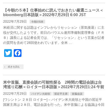
【今朝の５本】仕事始めに読んでおきたい厳選ニュース＜
bloomberg日本語版＞2022年7月29日 6:00 JST
2022年7月29日
今朝の5本
米経済に関する話題はインフレからリセッション（景気後退）に主
役が交代したようです。前日のパウエル連邦準備制度理事会（ＦＲ
Ｂ）議長による記者会見では、「リセッション」という言葉が記者
の質問を含めて28回使われています。全米 …
Twitter
Facebook
続きを読む
米中首脳、直接会談の可能性探る 2時間の電話会談は台
湾巡り応酬＜ロイター日本語版＞2022年7月29日1:24 午前
2022年7月29日
バイデン大統領
習近平主席
首脳会談
[ワシントン ２８日 ロイター] – バイデン米大統領と中国の習近平
国家主席は２８日、電話会談を行った。米中首脳による協議は今回