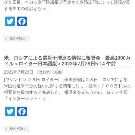
が５回目。ペロシ米下院議長が予定する台湾訪問によって緊張が高
まる中での会談となっ …
Twitter
Facebook
続きを読む
米、ロシアによる選挙干渉巡る情報に報奨金 最高1000万
ドル＜ロイター日本語版＞2022年7月29日5:14 午前
2022年7月29日
ロシア
米国
[ワシントン ２８日 ロイター] – 米国務省は２８日、ロシアによる
米国の選挙干渉の疑いに関する情報に対し、最高１０００万ドルの
報奨金を提供すると発表した。 報奨金を支払うのは、ロシア企業
「インターネット・リ …
Twitter
Facebook
続きを読む