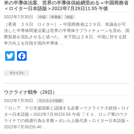
米の半導体法案、世界の半導体供給網歪める＝中国商務省
＜ロイター日本語版＞2022年7月29日11:05 午後
2022年7月30日
中国
半導体
米国
［香港 ２９日 ロイター］ – 中国商務省は２９日、米議会が可
決した半導体関連法案は世界の半導体サプライチェーンを歪め、国
際貿易を混乱させると述べた。 米下院は２８日、中国に対する競
争力向上を目指す国内半導体 …
Twitter
Facebook
続きを読む
ウクライナ戦争（29日）
2022年7月30日
ウクライナ情勢
▽ロシア、テロ支援国家と認識する必要＝ウクライナ大統領＜ロイ
ター日本語版＞2022年7月30日6:55 午前 ▽ＥＵ、ロシア軍のウク
ライナでの残虐行為を非難＝ボレル上級代表＜ロイター日本語版＞
2022年7月30日6:40 …