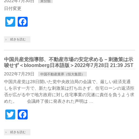
2022年7月30日
未分類
日付変更
Twitter
Facebook
続きを読む
中国共産党指導部、不動産市場の安定求める－刺激策は示
唆せず＜bloomberg日本語版＞2022年7月28日 21:39 JST
2022年7月29日
中国不動産業界（恒大集団）
中国共産党は28日開いた党中央政治局の会議で、厳しい経済見通
しを示す一方で、新たな刺激策は打ち出さず、住宅ローンの返済拒
否が広がる中で地方政府に対し住宅事業の完遂に責任を負うよう求
めた。 会議終了後に発表された声明は …
Twitter
Facebook
続きを読む