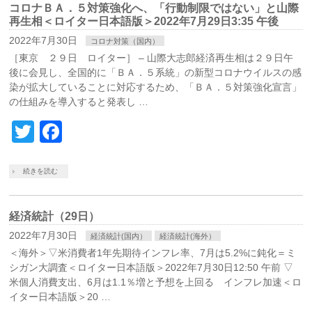
コロナＢＡ．５対策強化へ、「行動制限ではない」と山際
再生相＜ロイター日本語版＞2022年7月29日3:35 午後
2022年7月30日
コロナ対策（国内）
［東京 ２９日 ロイター］ – 山際大志郎経済再生相は２９日午
後に会見し、全国的に「ＢＡ．５系統」の新型コロナウイルスの感
染が拡大していることに対応するため、「ＢＡ．５対策強化宣言」
の仕組みを導入すると発表し …
Twitter
Facebook
続きを読む
経済統計（29日）
2022年7月30日
経済統計(国内）
経済統計(海外）
＜海外＞▽米消費者1年先期待インフレ率、7月は5.2%に鈍化＝ミ
シガン大調査＜ロイター日本語版＞2022年7月30日12:50 午前 ▽
米個人消費支出、6月は1.1％増と予想を上回る インフレ加速＜ロ
イター日本語版＞20 …