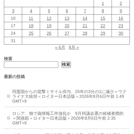
1
2
3
4
5
6
7
8
9
10
11
12
13
14
15
16
17
18
19
20
21
22
23
24
25
26
27
28
29
30
31
« 6月
8月 »
検索
検索
最新の投稿
同盟国からの迎撃ミサイル供与、25年の3分の1に減少＝ウク
ライナ大統領＜ロイター日本語版＞2026年8月6日午前 1:49
GMT+9
ロシア、独で偽情報工作強化か 9月州議会選の候補者標的
＝関係筋＜ロイター日本語版＞2026年8月6日午前 2:35
GMT+9