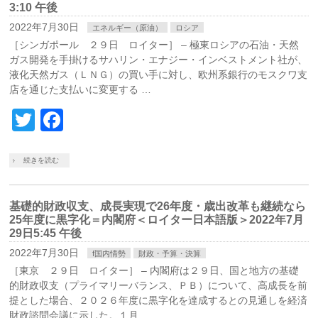
3:10 午後
2022年7月30日
エネルギー（原油）
ロシア
［シンガポール ２９日 ロイター］ – 極東ロシアの石油・天然
ガス開発を手掛けるサハリン・エナジー・インベストメント社が、
液化天然ガス（ＬＮＧ）の買い手に対し、欧州系銀行のモスクワ支
店を通じた支払いに変更する …
Twitter
Facebook
続きを読む
基礎的財政収支、成長実現で26年度・歳出改革も継続なら
25年度に黒字化＝内閣府＜ロイター日本語版＞2022年7月
29日5:45 午後
2022年7月30日
f国内情勢
財政・予算・決算
［東京 ２９日 ロイター］ – 内閣府は２９日、国と地方の基礎
的財政収支（プライマリーバランス、ＰＢ）について、高成長を前
提とした場合、２０２６年度に黒字化を達成するとの見通しを経済
財政諮問会議に示した。１月 …