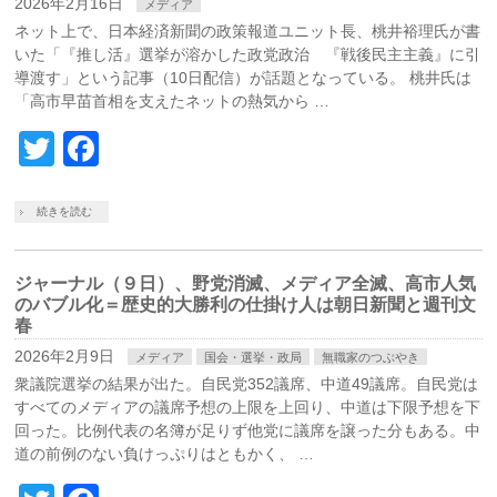
2026年2月16日
メディア
ネット上で、日本経済新聞の政策報道ユニット長、桃井裕理氏が書
いた「『推し活』選挙が溶かした政党政治 『戦後民主主義』に引
導渡す」という記事（10日配信）が話題となっている。 桃井氏は
「高市早苗首相を支えたネットの熱気から …
Twitter
Facebook
続きを読む
ジャーナル（９日）、野党消滅、メディア全滅、高市人気
のバブル化＝歴史的大勝利の仕掛け人は朝日新聞と週刊文
春
2026年2月9日
メディア
国会・選挙・政局
無職家のつぶやき
衆議院選挙の結果が出た。自民党352議席、中道49議席。自民党は
すべてのメディアの議席予想の上限を上回り、中道は下限予想を下
回った。比例代表の名簿が足りず他党に議席を譲った分もある。中
道の前例のない負けっぷりはともかく、 …