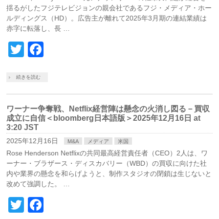
揺るがしたフジテレビジョンの親会社であるフジ・メディア・ホー
ルディングス（HD）。広告主が離れて2025年3月期の連結業績は
赤字に転落し、長 …
Twitter
Facebook
続きを読む
ワーナー争奪戦、Netflix経営陣は懸念の火消し図る－買収
成立に自信＜bloomberg日本語版＞2025年12月16日 at
3:20 JST
2025年12月16日
M&A
メディア
米国
Rose Henderson Netflixの共同最高経営責任者（CEO）2人は、ワ
ーナー・ブラザース・ディスカバリー（WBD）の買収に向けた社
内や業界の懸念を和らげようと、制作スタジオの閉鎖は生じないと
改めて強調した。 …
Twitter
Facebook