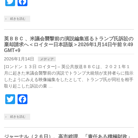
Twitter
Facebook
続きを読む
英ＢＢＣ 、米議会襲撃前の演説編集巡るトランプ氏訴訟の
棄却請求へ＜ロイター日本語版＞2026年1月14日午前 9:49
GMT+9
2026年1月14日
メディア
[ロンドン １３日 ロイター] – 英公共放送ＢＢＣは、２０２１年１
月に起きた米議会襲撃前の演説でトランプ大統領が支持者らに指示
したようにみえる映像編集をしたとして、トランプ氏が同社を相手
取り起こした訴訟の棄 …
Twitter
Facebook
続きを読む
ジャーナル（２６日）、高市総理、「責任ある積極財政」