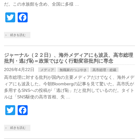
だ。この水族館を含め、全国に多様 …
Twitter
Facebook
続きを読む
ジャーナル（２２日）、海外メディアにも波及、高市総理
批判・逃げ恥＝政策ではなく行動変容批判に専念
2026年4月22日
メディア
無職家のつぶやき
高市総理・総裁
高市総理に対する批判が国内の主要メディアだけでなく、海外メデ
ィアにも波及した。今朝Bloombergの記事を見て驚いた。高市氏が
多用するSNSへの投稿が「逃げ恥」だと批判しているのだ。タイト
ルは「SNS駆使の高市首相、失 …
Twitter
Facebook
続きを読む