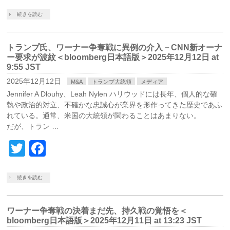
続きを読む
トランプ氏、ワーナー争奪戦に異例の介入－CNN新オーナ
ー要求が波紋＜bloomberg日本語版＞2025年12月12日 at
9:55 JST
2025年12月12日
M&A
トランプ大統領
メディア
Jennifer A Dlouhy、Leah Nylen ハリウッドには長年、個人的な確
執や政治的対立、不確かな忠誠心が業界を形作ってきた歴史であふ
れている。通常、米国の大統領が関わることはあまりない。
だが、トラン …
Twitter
Facebook
続きを読む
ワーナー争奪戦の決着まだ先、持久戦の覚悟を＜
bloomberg日本語版＞2025年12月11日 at 13:23 JST