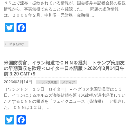
ＮＳ上で流布・拡散されている情報が、国会答弁や記者会見の客観
情報から、事実無根であることを確認した。 問題の虚偽情報
は、２００９年２月、中川昭一元財務・金融相 …
Twitter
Facebook
続きを読む
米国防長官、イラン報道でＣＮＮを批判 トランプ氏朋友
の早期買収を歓迎＜ロイター日本語版＞2026年3月14日午
前 3:20 GMT+9
2026年3月14日
トランプ政権
メディア
［ワシントン １３日 ロイター］ – ヘグセス米国防長官は１３
日、イランによるホルムズ海峡封鎖を​巡り米政権が過小評価してい
たとす‌るＣＮＮの報道を「フェイクニュース（偽情報）」と批判し
た。 ＣＮＮは１２日、 …
Twitter
Facebook