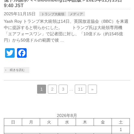
9:40 JST
2025年11月15日
トランプ大統領
メディア
Yash Roy トランプ米大統領は14日、英国放送協会（BBC）を来週
中に提訴すると明らかにした。 トランプ氏は大統領専用機
「エアフォースワン」で記者団に対し、「10億ドル（約1545億
円）から50億ドルの範囲で彼 …
Twitter
Facebook
続きを読む
1
2
3
…
11
»
2026年8月
日
月
火
水
木
金
土
1