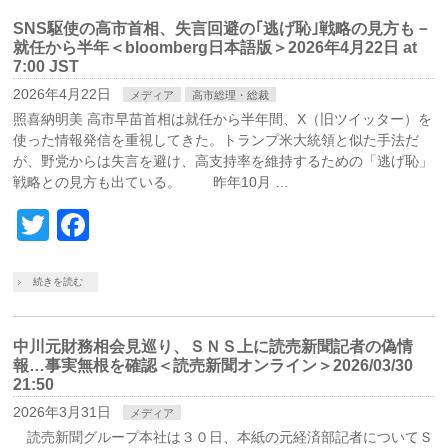
SNS駆使の高市首相、失言回避の｢逃げ恥｣戦略の見方も－
就任から半年＜bloomberg日本語版＞2026年4月22日 at
7:00 JST
2026年4月22日
メディア
高市総理・総裁
照喜納明美 高市早苗首相は就任から半年間、X（旧ツイッター）を
使った情報発信を重視してきた。トランプ米大統領と似た手法だ
が、野党からは失言を避け、高支持率を維持するための「逃げ恥」
戦略との見方も出ている。 昨年10月 …
Twitter
Facebook
続きを読む
中川元財務相会見巡り、ＳＮＳ上に読売新聞記者の偽情
報…事実無根を確認＜読売新聞オンライン＞2026/03/30
21:50
2026年3月31日
メディア
読売新聞グループ本社は３０日、本紙の元経済部記者についてＳ