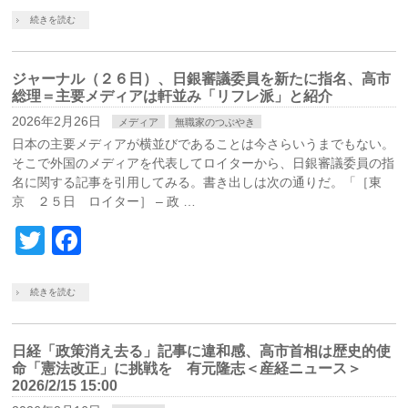
続きを読む
ジャーナル（２６日）、日銀審議委員を新たに指名、高市
総理＝主要メディアは軒並み「リフレ派」と紹介
2026年2月26日
メディア
無職家のつぶやき
日本の主要メディアが横並びであることは今さらいうまでもない。
そこで外国のメディアを代表してロイターから、日銀審議委員の指
名に関する記事を引用してみる。書き出しは次の通りだ。「［東
京 ２５日 ロイター］ – 政 …
Twitter
Facebook
続きを読む
日経「政策消え去る」記事に違和感、高市首相は歴史的使
命「憲法改正」に挑戦を 有元隆志＜産経ニュース＞
2026/2/15 15:00