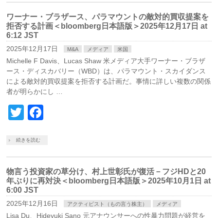
ワーナー・ブラザース、パラマウントの敵対的買収提案を
拒否する計画＜bloomberg日本語版＞2025年12月17日 at
6:12 JST
2025年12月17日
M&A
メディア
米国
Michelle F Davis、Lucas Shaw 米メディア大手ワーナー・ブラザ
ース・ディスカバリー（WBD）は、パラマウント・スカイダンス
による敵対的買収提案を拒否する計画だ。事情に詳しい複数の関係
者が明らかにし …
Twitter
Facebook
続きを読む
物言う投資家の草分け、村上世彰氏が復活－フジHDと20
年ぶりに再対決＜bloomberg日本語版＞2025年10月1日 at
6:00 JST
2025年12月16日
アクティビスト（もの言う株主）
メディア
Lisa Du、Hideyuki Sano 元アナウンサーへの性暴力問題が経営を