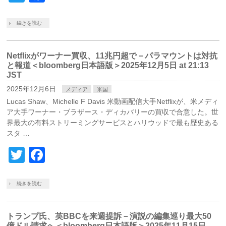
続きを読む
Netflixがワーナー買収、11兆円超で－パラマウントは対抗
と報道＜bloomberg日本語版＞2025年12月5日 at 21:13
JST
2025年12月6日
メディア
米国
Lucas Shaw、Michelle F Davis 米動画配信大手Netflixが、米メディ
ア大手ワーナー・ブラザース・ディカバリーの買収で合意した。世
界最大の有料ストリーミングサービスとハリウッドで最も歴史ある
スタ …
Twitter
Facebook
続きを読む
トランプ氏、英BBCを来週提訴－演説の編集巡り最大50
億ドル請求へ＜bloomberg日本語版＞2025年11月15日