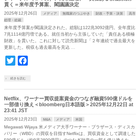
貫く＝来年度予算案、閣議議決定
2025年12月26日
メディア
無職家のつぶやき
財政・予算・決算
高市
総理・総裁
来年度予算案が閣議決定された。総額は122兆3092億円。全年度比
7兆1114億円増である。就任当初から主張していた「責任ある積極
財政」を貫いた。これに対して読売新聞は「２年連続で過去最大を
更新した。税収も過去最高を見込 …
Twitter
Facebook
続きを読む
Netflix、ワーナー買収提案資金のつなぎ融資590億ドルを
一部借り換え＜bloomberg日本語版＞2025年12月22日 at
23:41 JST
2025年12月23日
M&A
メディア
米国
Megawati Wijaya 米メディア大手ワーナー・ブラザース・ディスカ
バリー（WBD）の買収を目指すNetflixは、買収資金として調達した