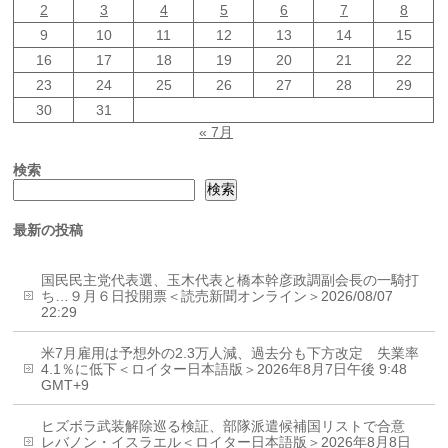
2
3
4
5
6
7
8
9
10
11
12
13
14
15
16
17
18
19
20
21
22
23
24
25
26
27
28
29
30
31
« 7月
検索
検索
最新の投稿
国民民主党代表選、玉木代表と橋本幹彦政調副会長の一騎打
ち…９月６日投開票＜読売新聞オンライン＞2026/08/07
22:29
米7月雇用は予想外の2.3万人減、過去分も下方改定 失業率
4.1％に低下＜ロイター日本語版＞2026年8月7日午後 9:48
GMT+9
ヒズボラ武装解除巡る検証、部隊派遣候補国リストで合意
レバノン・イスラエル＜ロイター日本語版＞2026年8月8日