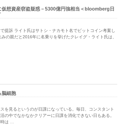
想資産窃盗疑惑－5300億円強相当＜bloomberg日
T
で提訴 ライト氏はサトシ・ナカモト名でビットコイン考案し
生みの親だと2016年に名乗りを挙げたクレイグ・ライト氏は、
る脳細胞
ースを見るというのが日課になっている。毎日、コンスタント
生活の中でなかなかクリアーに日課を消化できない日もある。
時は …