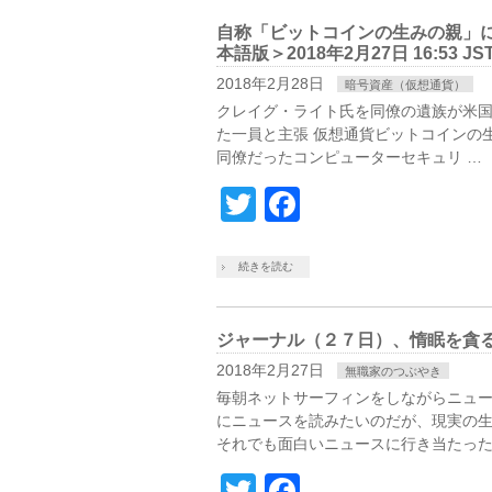
自称「ビットコインの生みの親」に仮
本語版＞2018年2月27日 16:53 JS
2018年2月28日
暗号資産（仮想通貨）
クレイグ・ライト氏を同僚の遺族が米国
た一員と主張 仮想通貨ビットコインの
同僚だったコンピューターセキュリ …
Twitter
Facebook
続きを読む
ジャーナル（２７日）、惰眠を貪
2018年2月27日
無職家のつぶやき
毎朝ネットサーフィンをしながらニュ
にニュースを読みたいのだが、現実の
それでも面白いニュースに行き当たった
Twitter
Facebook