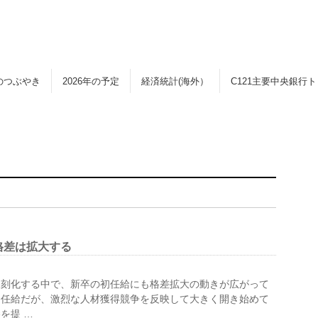
のつぶやき
2026年の予定
経済統計(海外）
C121主要中央銀行
格差は拡大する
深刻化する中で、新卒の初任給にも格差拡大の動きが広がって
初任給だが、激烈な人材獲得競争を反映して大きく開き始めて
を提 …