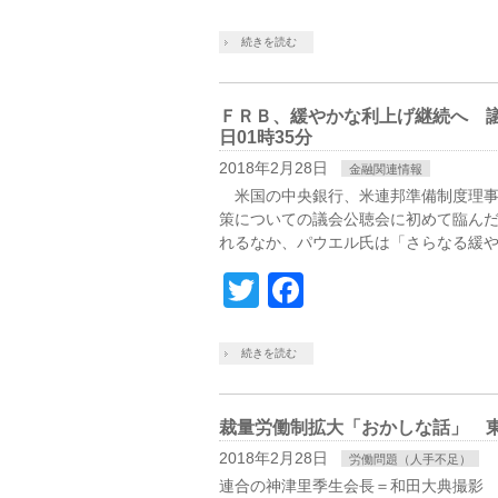
続きを読む
ＦＲＢ、緩やかな利上げ継続へ 議
日01時35分
2018年2月28日
金融関連情報
米国の中央銀行、米連邦準備制度理事
策についての議会公聴会に初めて臨ん
れるなか、パウエル氏は「さらなる緩や
Twitter
Facebook
続きを読む
裁量労働制拡大「おかしな話」 東京
2018年2月28日
労働問題（人手不足）
連合の神津里季生会長＝和田大典撮影