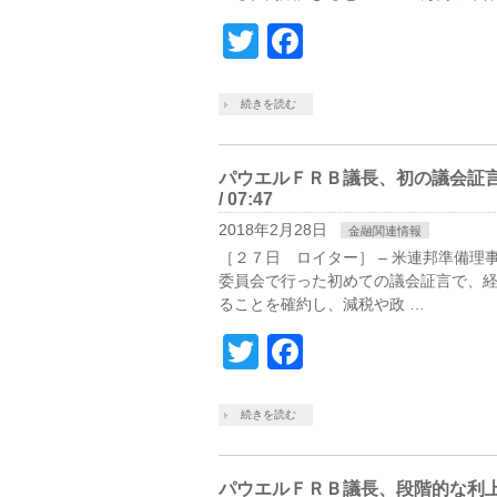
Twitter
Facebook
続きを読む
パウエルＦＲＢ議長、初の議会証言
/ 07:47
2018年2月28日
金融関連情報
［２７日 ロイター］ – 米連邦準備
委員会で行った初めての議会証言で、
ることを確約し、減税や政 …
Twitter
Facebook
続きを読む
パウエルＦＲＢ議長、段階的な利上