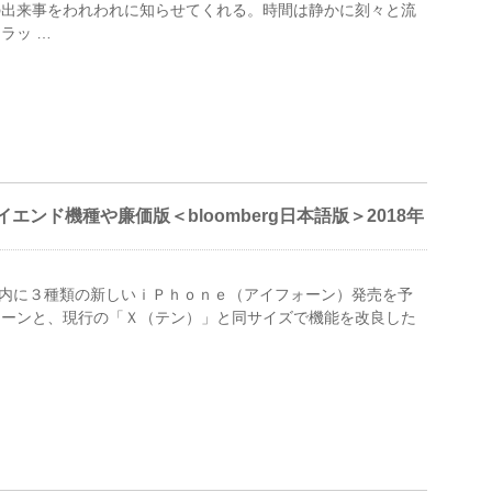
の出来事をわれわれに知らせてくれる。時間は静かに刻々と流
ラッ …
イエンド機種や廉価版＜bloomberg日本語版＞2018年
 米アップルは年内に３種類の新しいｉＰｈｏｎｅ（アイフォーン）発売を予
ォーンと、現行の「Ｘ（テン）」と同サイズで機能を改良した