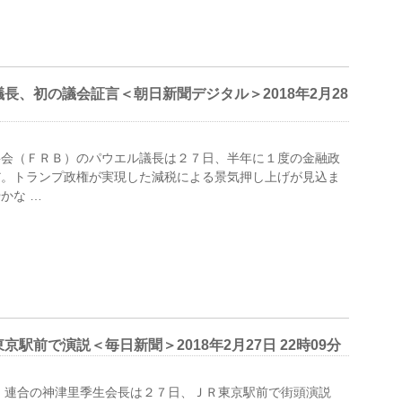
長、初の議会証言＜朝日新聞デジタル＞2018年2月28
会（ＦＲＢ）のパウエル議長は２７日、半年に１度の金融政
だ。トランプ政権が実現した減税による景気押し上げが見込ま
かな …
駅前で演説＜毎日新聞＞2018年2月27日 22時09分
 連合の神津里季生会長は２７日、ＪＲ東京駅前で街頭演説