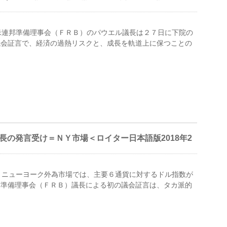
 米連邦準備理事会（ＦＲＢ）のパウエル議長は２７日に下院の
議会証言で、経済の過熱リスクと、成長を軌道上に保つことの
長の発言受け＝ＮＹ市場＜ロイター日本語版2018年2
– ニューヨーク外為市場では、主要６通貨に対するドル指数が
邦準備理事会（ＦＲＢ）議長による初の議会証言は、タカ派的