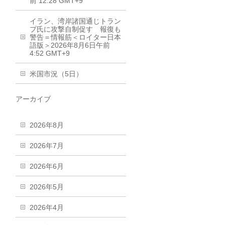
前 12:28 GMT+9
イラン、湾岸諸国通じトラン
プ氏に攻撃自制促す 報復も
警告＝情報筋＜ロイター日本
語版＞2026年8月6日午前
4:52 GMT+9
米国市況（5日）
アーカイブ
2026年8月
2026年7月
2026年6月
2026年5月
2026年4月