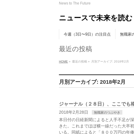
News to The Future
ニュースで未来を読む
今週（3日〜9日）の注目点
無職家
最近の投稿
HOME
»
最近の投稿 »
月別アーカイブ: 2018年2月
月別アーカイブ: 2018年2月
ジャーナル（２８日）、ここでも
2018年2月28日
無職家のつぶやき
本日付の日経新聞によると人手不足が
きた。これまでほぼ横一線だった大卒
いる。同紙によると「８００万円の年俸