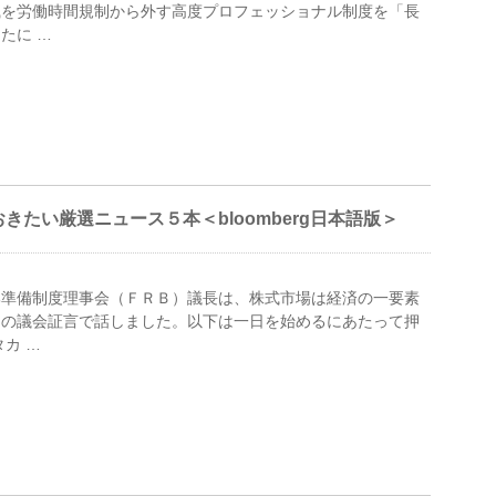
職を労働時間規制から外す高度プロフェッショナル制度を「長
たに …
たい厳選ニュース５本＜bloomberg日本語版＞
邦準備制度理事会（ＦＲＢ）議長は、株式市場は経済の一要素
初の議会証言で話しました。以下は一日を始めるにあたって押
カ …