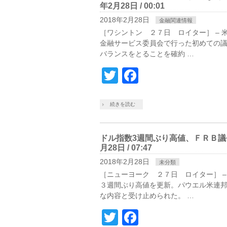
年2月28日 / 00:01
2018年2月28日
金融関連情報
［ワシントン ２７日 ロイター］ –
金融サービス委員会で行った初めての
バランスをとることを確約 …
Twitter
Facebook
続きを読む
ドル指数3週間ぶり高値、ＦＲＢ議
月28日 / 07:47
2018年2月28日
未分類
［ニューヨーク ２７日 ロイター］ 
３週間ぶり高値を更新。パウエル米連
な内容と受け止められた。 …
Twitter
Facebook