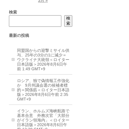
3月 »
検索
検
索
最新の投稿
同盟国からの迎撃ミサイル供
与、25年の3分の1に減少＝
ウクライナ大統領＜ロイター
日本語版＞2026年8月6日午
前 1:49 GMT+9
ロシア、独で偽情報工作強化
か 9月州議会選の候補者標
的＝関係筋＜ロイター日本語
版＞2026年8月6日午前 2:35
GMT+9
イラン、ホルムズ海峡航路で
基本合意 外務次官「大部分
がイラン領海内」＜ロイター
日本語版＞2026年8月6日午