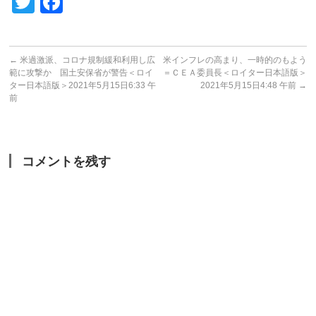
Twitter
Facebook
←
米過激派、コロナ規制緩和利用し広
米インフレの高まり、一時的のもよう
範に攻撃か 国土安保省が警告＜ロイ
＝ＣＥＡ委員長＜ロイター日本語版＞
ター日本語版＞2021年5月15日6:33 午
2021年5月15日4:48 午前
→
前
コメントを残す