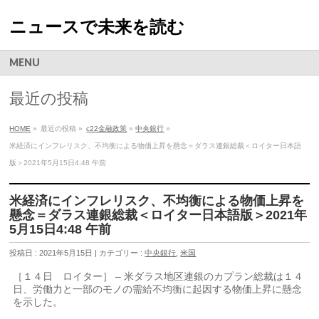
ニュースで未来を読む
MENU
最近の投稿
HOME
»
最近の投稿 »
c22金融政策
»
中央銀行
»
米経済にインフレリスク、不均衡による物価上昇を懸念＝ダラス連銀総裁＜ロイター日本語
版＞2021年5月15日4:48 午前
米経済にインフレリスク、不均衡による物価上昇を
懸念＝ダラス連銀総裁＜ロイター日本語版＞2021年
5月15日4:48 午前
投稿日 : 2021年5月15日 | カテゴリー :
中央銀行
,
米国
［１４日 ロイター］ – 米ダラス地区連銀のカプラン総裁は１４
日、労働力と一部のモノの需給不均衡に起因する物価上昇に懸念
を示した。