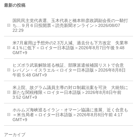
最新の投稿
国民民主党代表選、玉木代表と橋本幹彦政調副会長の一騎打
ち…９月６日投開票＜読売新聞オンライン＞2026/08/07
22:29
米7月雇用は予想外の2.3万人減、過去分も下方改定 失業率
4.1％に低下＜ロイター日本語版＞2026年8月7日午後 9:48
GMT+9
ヒズボラ武装解除巡る検証、部隊派遣候補国リストで合意
レバノン・イスラエル＜ロイター日本語版＞2026年8月8日
午前 5:48 GMT+9
米上院、故グラム議員主導の対ロ制裁法案を可決 大統領に
新たな関税権限＜ロイター日本語版＞2026年8月8日午前
3:52 GMT+9
ホルムズ海峡巡るイラン・オマーン協議に進展、近く合意も
＝米当局者＜ロイター日本語版＞2026年8月8日午前 4:17
GMT+9
アーカイブ