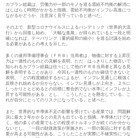
カプラン総裁は、労働力や一部のモノを巡る需給不均衡の解消に
はしばらく時間がかかると指摘。需給不均衡がインフレ高進につ
ながるかどうか、注意深く見守っていると述べた。
その上で、新型コロナウイルスによるパンデミック（世界的大流
行）から回復し始め、「大幅な進展」が得られていると一段と明
確になれば、テーパリング（量的緩和の縮小）を巡る討議を始め
る必要があるとの考えを示した。
多くの連邦準備理事会（ＦＲＢ）当局者は、物価に対する上昇圧
力は一過性のものとの見解を表明。ただ、はっきりした物言いで
知られるカプラン総裁は往々にして他のＦＲＢ当局者と異なる見
解を表明することがあり、今回も一過性のものか確信できないと
表明。「どの程度継続するかによるが、インフレ見通しに根強く
反映され始めるか分からない。インフレ見通しが上向き、２％に
しっかりととどめるとの目標に整合的でない水準にインフレが上
昇する可能性がある」とし、「こうしたことを懸念している。こ
れが自分にとってのリスクになっている」と述べた。
また、世界的な半導体不足の影響を受けている産業では、問題解
決に最大２年かかるとの見方も出ていると指摘。半導体だけでな
く、他の多くの産業でもどの程度ボトルネックが続くのか分から
ないとし、「一段の財政政策が実施され、一部の製品に対する需
要が高まる可能性がある。こうしたことが実際に不確実性につな