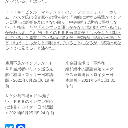
がっている」と語った。
ＩＩＩキャピタル・マネジメントのチーフエコノミスト、カリ
ム・バスタ氏は投資家への報告書で「供給に対する衝撃がインフ
レ見通しに影響を及ぼさない限り、中央銀行は通常は重視しな
い」と指摘。ただ
「インフレ見通しがかなり揺れ動いているにも
かかわらず、これだけ多くのＦＲＢ当局者が『しっかりと抑制さ
れている』と発言しているのは驚きだ。奇跡的に現在の水準にと
どまれば、しっかりと抑制されていることになるが、現実は異な
るように見える」
と述べた。
雇用不足かインフレか、Ｆ
米金融市場は「不均衡」、
ＲＢ当局者のリスク巡る見
緩和縮小の議論開始を＝ダ
解に相違＜ロイター日本語
ラス連銀総裁＜ロイター日
版＞2021年6月25日6:19 午
本語版＞2021年5月1日1:31
前
午前
ＮＹ外為市場＝ドル横ば
い、ＦＲＢのインフレ対応
に注目＜ロイター日本語版
＞2021年6月25日5:24 午前