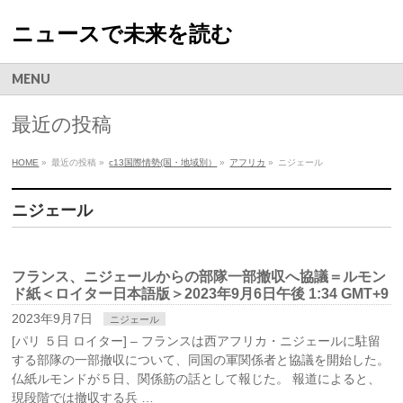
ニュースで未来を読む
MENU
最近の投稿
HOME
»
最近の投稿 »
c13国際情勢(国・地域別）
»
アフリカ
»
ニジェール
ニジェール
フランス、ニジェールからの部隊一部撤収へ協議＝ルモン
ド紙＜ロイター日本語版＞2023年9月6日午後 1:34 GMT+9
2023年9月7日
ニジェール
[パリ ５日 ロイター] – フランスは西アフリカ・ニジェールに駐留
する部隊の一部撤収について、同国の軍関係者と協議を開始した。
仏紙ルモンドが５日、関係筋の話として報じた。 報道によると、
現段階では撤収する兵 …