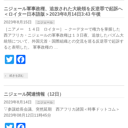
ニジェール軍事政権、追放された大統領を反逆罪で起訴へ
＜ロイター日本語版＞2023年8月14日3:43 午後
2023年8月15日
ニジェール
［ニアメー １４日 ロイター］ – クーデターで権力を掌握した
西アフリカ・ニジェールの軍事政権は１３日夜、追放したバズム大
統領について、外国元首・国際組織との交流を巡る反逆罪で起訴す
ると表明した。 軍事政権の …
Twitter
Facebook
続きを読む
ニジェール関連情報（12日）
2023年8月14日
ニジェール
▽参謀総長会議、突然延期 西アフリカ諸国＜時事ドットコム＞
2023年08月12日11時45分
Twitter
Facebook