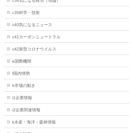
c34気になる経済（理論）
c35科学・技術
c40気になるニュース
c41カーボンニュートラル
c42新型コロナウイルス
e国際機関
f国内情勢
h市場の動き
i1企業情報
i2企業関連情報
k水産・海洋・森林情報