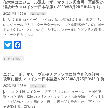
仏大使はニジェール退去せず、マクロン氏表明 軍部隊が
追放命令＜ロイター日本語版＞2023年8月29日8:44 午前
2023年8月29日
ニジェール
[パリ ２８日 ロイター] – マクロン仏大統領は２８日、 西アフリカ
のニジェールで７月にクーデターを起こした軍部隊が仏大使に国外
退去を命じたことについて、大使はニジェールにとどまると表明し
た。外交官向けのス …
Twitter
Facebook
続きを読む
ニジェール、マリ・ブルキナファソ軍に領内介入を許可
攻撃に備え＜ロイター日本語版＞2023年8月25日9:42 午前
2023年8月25日
ニジェール
[バマコ ２４日 ロイター] – 西アフリカのニジェールは、自国が攻
撃された場合に隣国のマリとブルキナファソの軍が領内に介入する
ことを認めた。３カ国が２４日に共同声明を発表した。 西アフリ
カ諸国経済共同体（Ｅ …