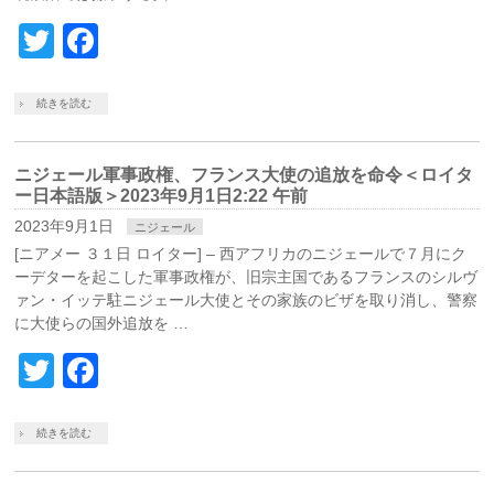
Twitter
Facebook
続きを読む
ニジェール軍事政権、フランス大使の追放を命令＜ロイタ
ー日本語版＞2023年9月1日2:22 午前
2023年9月1日
ニジェール
[ニアメー ３１日 ロイター] – 西アフリカのニジェールで７月にク
ーデターを起こした軍事政権が、旧宗主国であるフランスのシルヴ
ァン・イッテ駐ニジェール大使とその家族のビザを取り消し、警察
に大使らの国外追放を …
Twitter
Facebook
続きを読む