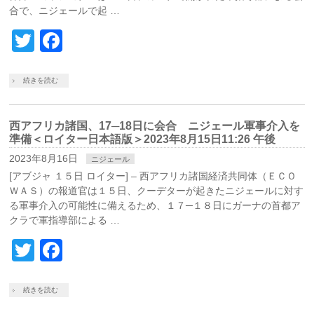
合で、ニジェールで起 …
Twitter
Facebook
続きを読む
西アフリカ諸国、17─18日に会合 ニジェール軍事介入を
準備＜ロイター日本語版＞2023年8月15日11:26 午後
2023年8月16日
ニジェール
[アブジャ １５日 ロイター] – 西アフリカ諸国経済共同体（ＥＣＯ
ＷＡＳ）の報道官は１５日、クーデターが起きたニジェールに対す
る軍事介入の可能性に備えるため、１７─１８日にガーナの首都ア
クラで軍指導部による …
Twitter
Facebook
続きを読む