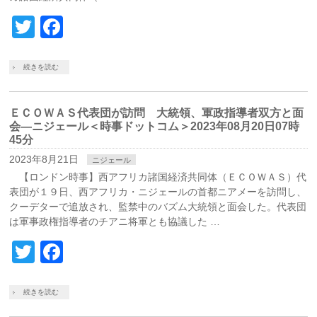
Twitter
Facebook
続きを読む
ＥＣＯＷＡＳ代表団が訪問 大統領、軍政指導者双方と面
会―ニジェール＜時事ドットコム＞2023年08月20日07時
45分
2023年8月21日
ニジェール
【ロンドン時事】西アフリカ諸国経済共同体（ＥＣＯＷＡＳ）代
表団が１９日、西アフリカ・ニジェールの首都ニアメーを訪問し、
クーデターで追放され、監禁中のバズム大統領と面会した。代表団
は軍事政権指導者のチアニ将軍とも協議した …
Twitter
Facebook
続きを読む