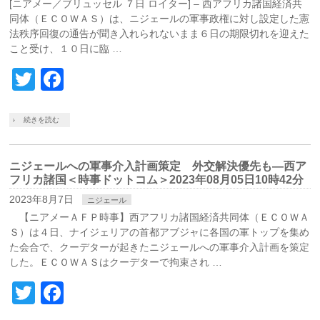
[ニアメー／ブリュッセル ７日 ロイター] – 西アフリカ諸国経済共
同体（ＥＣＯＷＡＳ）は、ニジェールの軍事政権に対し設定した憲
法秩序回復の通告が聞き入れられないまま６日の期限切れを迎えた
こと受け、１０日に臨 …
Twitter
Facebook
続きを読む
ニジェールへの軍事介入計画策定 外交解決優先も―西ア
フリカ諸国＜時事ドットコム＞2023年08月05日10時42分
2023年8月7日
ニジェール
【ニアメーＡＦＰ時事】西アフリカ諸国経済共同体（ＥＣＯＷＡ
Ｓ）は４日、ナイジェリアの首都アブジャに各国の軍トップを集め
た会合で、クーデターが起きたニジェールへの軍事介入計画を策定
した。ＥＣＯＷＡＳはクーデターで拘束され …
Twitter
Facebook