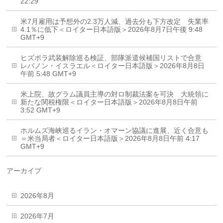
22:29
米7月雇用は予想外の2.3万人減、過去分も下方改定 失業率
4.1％に低下＜ロイター日本語版＞2026年8月7日午後 9:48
GMT+9
ヒズボラ武装解除巡る検証、部隊派遣候補国リストで合意
レバノン・イスラエル＜ロイター日本語版＞2026年8月8日
午前 5:48 GMT+9
米上院、故グラム議員主導の対ロ制裁法案を可決 大統領に
新たな関税権限＜ロイター日本語版＞2026年8月8日午前
3:52 GMT+9
ホルムズ海峡巡るイラン・オマーン協議に進展、近く合意も
＝米当局者＜ロイター日本語版＞2026年8月8日午前 4:17
GMT+9
アーカイブ
2026年8月
2026年7月