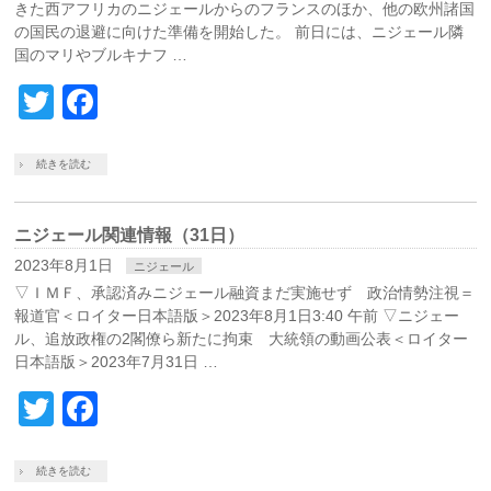
きた西アフリカのニジェールからのフランスのほか、他の欧州諸国
の国民の退避に向けた準備を開始した。 前日には、ニジェール隣
国のマリやブルキナフ …
Twitter
Facebook
続きを読む
ニジェール関連情報（31日）
2023年8月1日
ニジェール
▽ＩＭＦ、承認済みニジェール融資まだ実施せず 政治情勢注視＝
報道官＜ロイター日本語版＞2023年8月1日3:40 午前 ▽ニジェー
ル、追放政権の2閣僚ら新たに拘束 大統領の動画公表＜ロイター
日本語版＞2023年7月31日 …
Twitter
Facebook
続きを読む