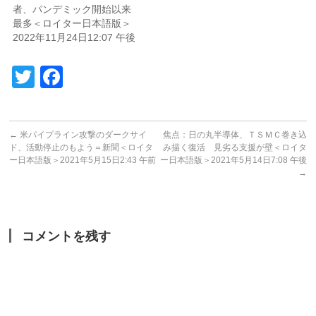
者、パンデミック開始以来
最多＜ロイター日本語版＞
2022年11月24日12:07 午後
Twitter
Facebook
←
米パイプライン攻撃のダークサイ
焦点：日の丸半導体、ＴＳＭＣ巻き込
ド、活動停止のもよう＝新聞＜ロイタ
み描く復活 見劣る支援が壁＜ロイタ
ー日本語版＞2021年5月15日2:43 午前
ー日本語版＞2021年5月14日7:08 午後
→
コメントを残す