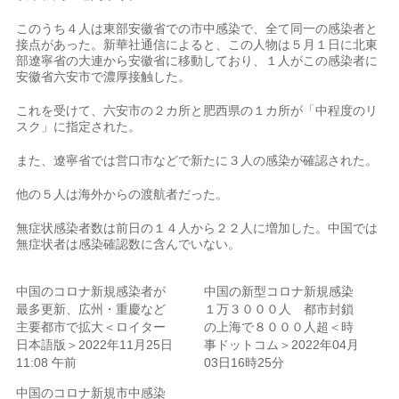
このうち４人は東部安徽省での市中感染で、全て同一の感染者と
接点があった。新華社通信によると、この人物は５月１日に北東
部遼寧省の大連から安徽省に移動しており、１人がこの感染者に
安徽省六安市で濃厚接触した。
これを受けて、六安市の２カ所と肥西県の１カ所が「中程度のリ
スク」に指定された。
また、遼寧省では営口市などで新たに３人の感染が確認された。
他の５人は海外からの渡航者だった。
無症状感染者数は前日の１４人から２２人に増加した。中国では
無症状者は感染確認数に含んでいない。
中国のコロナ新規感染者が
中国の新型コロナ新規感染
最多更新、広州・重慶など
１万３０００人 都市封鎖
主要都市で拡大＜ロイター
の上海で８０００人超＜時
日本語版＞2022年11月25日
事ドットコム＞2022年04月
11:08 午前
03日16時25分
中国のコロナ新規市中感染