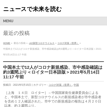
ニュースで未来を読む
MENU
最近の投稿
HOME
»
最近の投稿 »
c42新型コロナウイルス
»
コロナ対策（世界）
»
中国本土で12人がコロナ新規感染、市中感染確認は約3週間ぶり＜ロイター日本語版＞2021
年5月14日11:17 午前
中国本土で12人がコロナ新規感染、市中感染確認は
約3週間ぶり＜ロイター日本語版＞2021年5月14日
11:17 午前
投稿日 : 2021年5月15日 | カテゴリー :
コロナ対策（世界）
,
中国
［上海 １４日 ロイター］ – 中国国家衛生健康委員会による
と、中国本土で、新型コロナウイルスの新規感染者が市中感染者
を含め１２人確認された。市中での新規感染の報告は４月２０日
以来、約３週間ぶり。