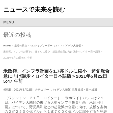
ニュースで未来を読む
MENU
最近の投稿
HOME
»
最近の投稿 »
c12トップリーダー（２）
»
バイデン大統領
»
米政権、インフラ計画を1.7兆ドルに縮小 超党派合意に向け譲歩＜ロイター日本語版＞
2021年5月22日5:47 午前
米政権、インフラ計画を1.7兆ドルに縮小 超党派合
意に向け譲歩＜ロイター日本語版＞2021年5月22日
5:47 午前
投稿日 : 2021年5月22日 | カテゴリー :
バイデン大統領
,
世界経済・日本経済
［ワシントン ２１日 ロイター］ – 米ホワイトハウスは２１
日、バイデン大統領の掲げる大型インフラ投資計画「米雇用計
画」について、野党共和党との超党派の合意に向け、規模を当初
の２兆２５００億ドルから１兆７０００億ドルに縮小すると発表