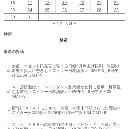
16
17
18
19
20
21
22
23
24
25
26
27
28
29
30
31
« 4月
6月 »
検索
検索
最新の投稿
焦点：ベセント氏発言で強まる日銀9月利上げ観測、米国の
影響力拡大に懸念も＜ロイター日本語版＞2026年8月6日午
後 12:54 GMT+9
ＡＩ蒸留避けよ、バイトダンス創業者が社員に指示 長期視
点を重視＜ロイター日本語版＞2026年8月6日午後 5:08
GMT+9
情報BOX：ＡＩモデルの「蒸留」が米中問題となった理由＜
ロイター日本語版＞2026年8月3日午後 1:34 GMT+9
コラム：ＦＲＢへの影響力強化狙うベセント氏、円買い支え