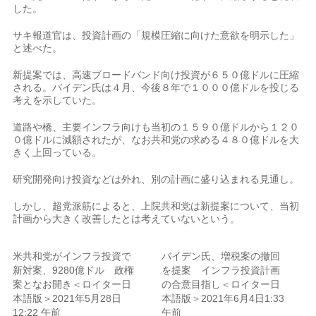
した。
サキ報道官は、投資計画の「規模圧縮に向けた意欲を明示した」
と述べた。
新提案では、高速ブロードバンド向け投資が６５０億ドルに圧縮
される。バイデン氏は４月、今後８年で１０００億ドルを投じる
考えを示していた。
道路や橋、主要インフラ向けも当初の１５９０億ドルから１２０
０億ドルに減額されたが、なお共和党の求める４８０億ドルを大
きく上回っている。
研究開発向け投資などは外れ、別の計画に盛り込まれる見通し。
しかし、超党派筋によると、上院共和党は新提案について、当初
計画から大きく改善したとは考えていないという。
米共和党がインフラ投資で
バイデン氏、増税案の撤回
新対案、9280億ドル 政権
を提案 インフラ投資計画
案となお開き＜ロイター日
の合意目指し＜ロイター日
本語版＞2021年5月28日
本語版＞2021年6月4日1:33
12:22 午前
午前