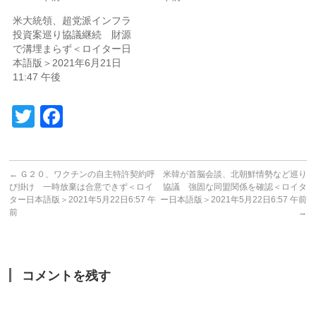
米大統領、超党派インフラ
投資案巡り協議継続 財源
で溝埋まらず＜ロイター日
本語版＞2021年6月21日
11:47 午後
Twitter
Facebook
←
Ｇ２０、ワクチンの自主特許契約呼
米韓が首脳会談、北朝鮮情勢など巡り
び掛け 一時放棄は合意できず＜ロイ
協議 強固な同盟関係を確認＜ロイタ
ター日本語版＞2021年5月22日6:57 午
ー日本語版＞2021年5月22日6:57 午前
前
→
コメントを残す