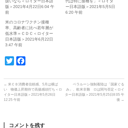
扱いなら＜ロイター日本語
代は特に接種を」＜ロイタ
版＞2021年4月22日6:04 午
ー日本語版＞2021年5月5日
前
6:20 午前
米のコロナワクチン接種
率、高齢者に比べ若年層が
低水準＝ＣＤＣ＜ロイター
日本語版＞2021年6月22日
3:47 午前
Twitter
Facebook
←
米ＣＢ消費者信頼感、5月は横ば
ベラルーシ強制着陸は「国家ぐる
い 物価上昇期待で高揚感頭打ち＜ロ
み」、欧米非難 ロは関与否定＜ロイ
イター日本語版＞2021年5月26日
ター日本語版＞2021年5月25日8:05 午
12:25 午前
後
→
コメントを残す