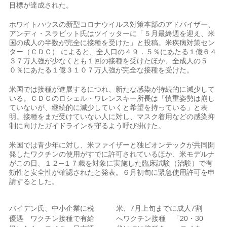
目標が達成された。
ホワイトハウスの新型コロナウイルス対策本部のアドバイザー、
アンディ・スラビット氏はツイッターに「５月最終週を迎え、米
国の成人の半数が完全に接種を受けた」と投稿。米疾病対策セン
ター（ＣＤＣ） によると、全人口の４９．５％にあたる１億６４
３７万人強が少なくとも１回の接種を受けたほか、全成人の５
０％にあたる１億３１０７万人強が完全な接種を受けた。
米国では接種が進展するにつれ、新たな感染が持続的に減少して
いる。ＣＤＣのロシェル・ワレンスキー所長は「慎重姿勢は崩し
ていないが、継続的に減少していくと希望を持っている」と表
明。接種をまだ受けていない人に対し、マスク着用などの感染抑
制に向けたガイドラインを守るよう呼び掛けた。
米国では青少年に対し、米ファイザーと独ビオンテックが共同開
発したワクチンの使用がすでに許可されているほか、米モデルナ
がこの日、１２─１７歳を対象に実施した臨床試験（治験）で有
効性と安全性が確認されたと発表。６月初旬に緊急使用許可を申
請するとした。
バイデン氏、中小企業に税
米、7月上旬までに成人7割
優遇 ワクチン接種で有給
へワクチン接種 「20・30