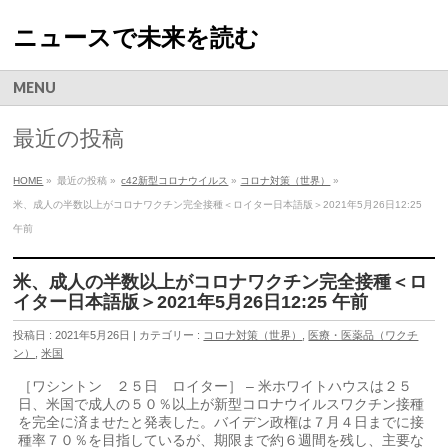
ニュースで未来を読む
MENU
最近の投稿
HOME
»
最近の投稿 »
c42新型コロナウイルス
»
コロナ対策（世界）
»
米、成人の半数以上がコロナワクチン完全接種＜ロイター日本語版＞2021年5月26日12:25
午前
米、成人の半数以上がコロナワクチン完全接種＜ロ
イター日本語版＞2021年5月26日12:25 午前
投稿日 : 2021年5月26日 | カテゴリー :
コロナ対策（世界）
,
医療・医薬品（ワクチ
ン）
,
米国
［ワシントン ２５日 ロイター］ – 米ホワイトハウスは２５
日、米国で成人の５０％以上が新型コロナウイルスワクチン接種
を完全に済ませたと発表した。バイデン政権は７月４日までに接
種率７０％を目指しているが、期限まで約６週間を残し、主要な