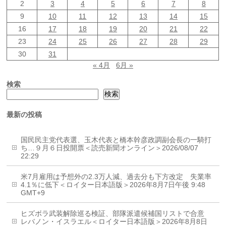
2
3
4
5
6
7
8
9
10
11
12
13
14
15
16
17
18
19
20
21
22
23
24
25
26
27
28
29
30
31
« 4月
6月 »
検索
検索
最新の投稿
国民民主党代表選、玉木代表と橋本幹彦政調副会長の一騎打
ち…９月６日投開票＜読売新聞オンライン＞2026/08/07
22:29
米7月雇用は予想外の2.3万人減、過去分も下方改定 失業率
4.1％に低下＜ロイター日本語版＞2026年8月7日午後 9:48
GMT+9
ヒズボラ武装解除巡る検証、部隊派遣候補国リストで合意
レバノン・イスラエル＜ロイター日本語版＞2026年8月8日