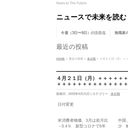
News to The Future
ニュースで未来を読む
今週（3日〜9日）の注目点
無職家
最近の投稿
HOME
»
最近の投稿 »
未分類
»
４月２１日（月）＋
４月２１日（月）＋＋＋＋＋
＋＋＋＋＋＋＋＋＋＋＋＋＋
投稿日 : 2025年4月21日 | カテゴリー :
未分類
日付変更
米消費者物価、3月は前月比
中国
－0.4％ 新型コロナで5年
少 