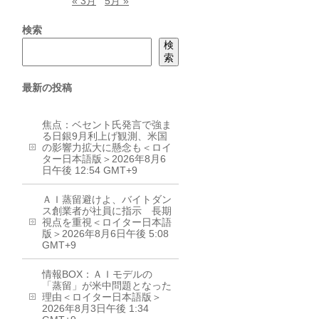
« 3月
5月 »
検索
検
索
最新の投稿
焦点：ベセント氏発言で強ま
る日銀9月利上げ観測、米国
の影響力拡大に懸念も＜ロイ
ター日本語版＞2026年8月6
日午後 12:54 GMT+9
ＡＩ蒸留避けよ、バイトダン
ス創業者が社員に指示 長期
視点を重視＜ロイター日本語
版＞2026年8月6日午後 5:08
GMT+9
情報BOX：ＡＩモデルの
「蒸留」が米中問題となった
理由＜ロイター日本語版＞
2026年8月3日午後 1:34