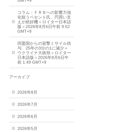
GMT+9
コラム：ＦＲＢへの影響力強
化狙うベセント氏、円買い支
えが絶好機＜ロイター日本語
版＞2026年8月6日午前 9:52
GMT+9
同盟国からの迎撃ミサイル供
与、25年の3分の1に減少＝
ウクライナ大統領＜ロイター
日本語版＞2026年8月6日午
前 1:49 GMT+9
アーカイブ
2026年8月
2026年7月
2026年6月
2026年5月