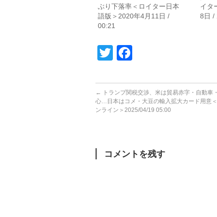
ぶり下落率＜ロイター日本
イタ
語版＞2020年4月11日 /
8日 /
00:21
Twitter
Facebook
←
トランプ関税交渉、米は貿易赤字・自動車
心…日本はコメ・大豆の輸入拡大カード用意
ンライン＞2025/04/19 05:00
コメントを残す