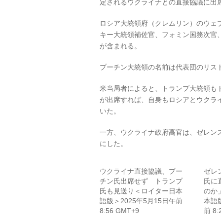
定されるウクライナとの直接協議に出
ロシア大統領府（クレムリン）のウェ
キー大統領補佐官、フォミン国務次官
が含まれる。
プーチン大統領の名前は代表団のリス
米当局者によると、トランプ大統領も
が出席すれば、自身もロシアとウクラ
いた。
一方、ウクライナ政府高官は、ゼレン
にした。
ウクライナ直接協議、プー
ゼレ
チン氏出席せず トランプ
氏に
氏も見送り＜ロイター日本
のか
語版＞2025年5月15日午前
本語版
8:56 GMT+9
前 8: