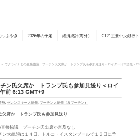
のつぶやき
2026年の予定
経済統計(海外）
C121主要中央銀行
勢
»
ウクライナとの直接協議、プーチン氏欠席か トランプ氏も参加見送り＜ロイター日本語版＞2025年5月
ーチン氏欠席か トランプ氏も参加見送り＜ロイ
 6:13 GMT+9
情勢
,
ゼレンスキー大統領
,
プーチン大統領（反プーチン）
氏欠席か トランプ氏も参加見送り
ーチン大統領は１４日、トルコ・イスタンブールで１５日に予