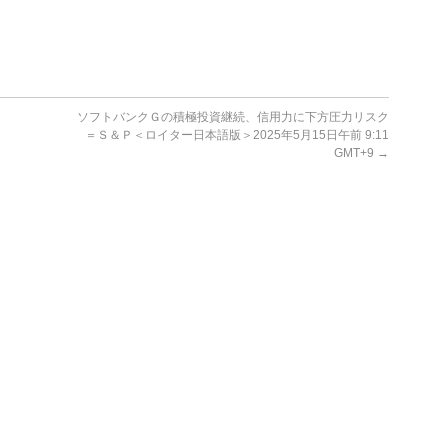
ソフトバンクＧの積極投資継続、信用力に下方圧力リスク
＝Ｓ＆Ｐ＜ロイター日本語版＞2025年5月15日午前 9:11
GMT+9
→