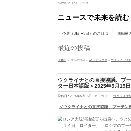
News to The Future
ニュースで未来を読む
今週（3日〜9日）の注目点
無職家
最近の投稿
HOME
»
最近の投稿 »
a1トピックス
»
ウクライナ情
ウクライナとの直接協議、プ
ター日本語版＞2025年5月15日午前
投稿日 : 2025年5月15日 | カテゴリー :
ウクライナ
▽ウクライナとの直接協議、プーチン
［１４日 ロイター］ – ロシアのプ