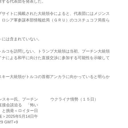
席する代表団を発表した。
ブサイトに掲載された大統領令によると、代表団にはメジンス
、ロシア軍参謀本部情報総局（ＧＲＵ）のコスチュコフ局長ら
トには含まれていない。
トルコを訪問しない。トランプ大統領は当初、プーチン大統領
イナによる和平に向けた直接交渉に参加する可能性を示唆して
スキー大統領がトルコの首都アンカラに向かっていると明らか
ンスキー氏、プーチン
ウクライナ情勢（１５日）
直接会談迫る 「怖い
」と挑発＜ロイター日
＞2025年5月14日午
29 GMT+9