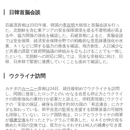
日韓首脳会談
石破茂首相は23日午後、韓国の
李在明
大統領と首脳会談を行っ
た。北朝鮮を含む東アジアの安全保障環境を巡る不透明感が高ま
る中、協力関係の強化を確認した。石破首相によると、首脳会談
では安全保障、経済安全保障分野での戦略的な意思疎通強化や水
素、ＡＩなどに関する協力の推進を確認。地方創生、人口減少な
ど共通の課題で政府間協議の枠組みを立ち上げることでも一致し
たという。北朝鮮への対応に関しては、完全な非核化に向け、日
韓、日米韓で緊密に連携していくことも改めて確認した。
ウクライナ訪問
カナダの
カーニー
首相は24日、就任後初めてウクライナを訪問
し、同国に侵攻したロシアとのいかなる合意も抑止力とウクライ
ナの防衛強化の裏付けが必要だと訴えた。停戦実現後にウクライ
ナの「安全の保証」確保を目指す約30カ国の「有志連合」にカナ
ダも加わっている。和平合意の監視を支援する部隊派遣の可能性
も排除していない。ロシア国防省は、ロシアとウクライナの両軍
が
捕虜交換
を行ったとテレグラムで発表した。ＵＡＥが仲介役を
務めた今回の交換では、双方からそれぞれ146人の捕虜が引き渡