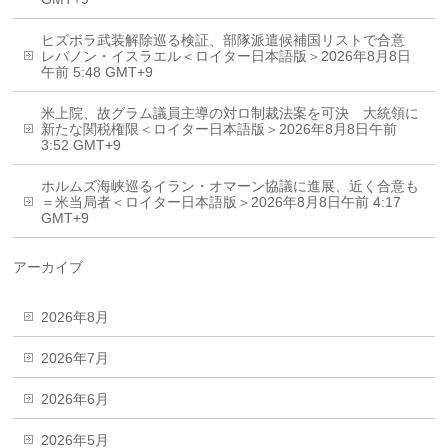
ヒズボラ武装解除巡る検証、部隊派遣候補国リストで合意
レバノン・イスラエル＜ロイター日本語版＞2026年8月8日
午前 5:48 GMT+9
米上院、故グラム議員主導の対ロ制裁法案を可決 大統領に
新たな関税権限＜ロイター日本語版＞2026年8月8日午前
3:52 GMT+9
ホルムズ海峡巡るイラン・オマーン協議に進展、近く合意も
＝米当局者＜ロイター日本語版＞2026年8月8日午前 4:17
GMT+9
アーカイブ
2026年8月
2026年7月
2026年6月
2026年5月