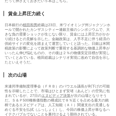
たって押さえておきたい５本はこちら。
賃金上昇圧力続く
日本銀行の
植田和男
総裁は23日、米ワイオミング州ジャクソンホ
ールで開かれたカンザスシティー連銀主催のシンポジウムで、大
きな負の需要ショックが生じない限り、賃金には上昇圧力がかか
り続けるとの見解を示した。金融政策は、人手不足に伴う経済の
供給サイドの変化を踏まえて運営していくと語った。日銀は米関
税政策の影響によって政策判断で重視する基調的な物価上昇率が
いったん伸び悩むものの、その後は２％の物価安定目標が実現し
ていくとみている。植田総裁はシナリオ実現に改めて自信を示し
たといえそうだ。
次の山場
米連邦準備制度理事会（ＦＲＢ）のパウエル議長が利下げの可能
性を示唆したことで、市場はひとまず安堵（あんど）の空気に包
まれているが、27日の
エヌビディア決算
が次の山場となりそう
だ。Ｓ＆Ｐ500種株価指数の構成比で８％近くを占める最大の銘
柄であるエヌビディアは、人工知能（ＡＩ）関連支出の見通しを
めぐる不安を払拭（ふっしょく）し、今回の株価上昇が単なるハ
イテクバブルでないことを裏付けるよう期待されている。