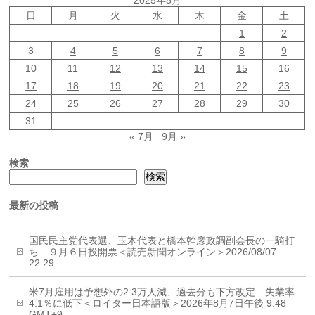
日
月
火
水
木
金
土
1
2
3
4
5
6
7
8
9
10
11
12
13
14
15
16
17
18
19
20
21
22
23
24
25
26
27
28
29
30
31
« 7月
9月 »
検索
検索
最新の投稿
国民民主党代表選、玉木代表と橋本幹彦政調副会長の一騎打
ち…９月６日投開票＜読売新聞オンライン＞2026/08/07
22:29
米7月雇用は予想外の2.3万人減、過去分も下方改定 失業率
4.1％に低下＜ロイター日本語版＞2026年8月7日午後 9:48
GMT+9