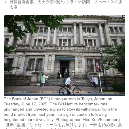
日韓首脳会談、カナダ首相がウクライナ訪問、スペースＸの正
念場
The Bank of Japan (BOJ) headquarters in Tokyo, Japan, on
Tuesday, June 17, 2025. The BOJ left its benchmark rate
unchanged and unveiled a plan to slow its withdrawal from the
bond market from next year in a sign of caution following
heightened market volatility. Photographer: Akio Kon/Bloomberg
週末に話題になったニュースをお届けします。一日を始めるにあ