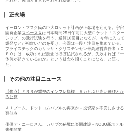
された。民間人８人もそれぞれ帰還した。
正念場
イーロン・マスク氏の巨大ロケット計画が正念場を迎える。宇宙
開発企業
スペースＸ
は日本時間25日午前に大型ロケット「スター
シップ」の飛行試験を行う。通算10回目となるが、今年に入って
爆発などが相次いだのを受け、今回は一段と注目を集めている。
ブライステックのカリッサ・クリステンセン最高経営責任者（Ｃ
ＥＯ）は「成功すれば懸念はほぼ払拭されるが、失敗すれば『一
体何が起きているのか』という疑念を招くことになる」と語っ
た。
その他の注目ニュース
【焦点】ＦＲＢが重視のインフレ指標、５カ月ぶり高い伸びとな
る公算
ＡＩブーム、ドットコムバブルの再来か－投資家を不安にさせる
類似点
俳優デ・ニーロさん、カリブの秘境に楽園建設－NOBU新ホテル
来年開業