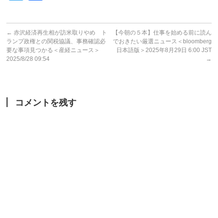
←
赤沢経済再生相が訪米取りやめ ト
【今朝の５本】仕事を始める前に読ん
ランプ政権との関税協議、事務確認必
でおきたい厳選ニュース＜bloomberg
要な事項見つかる＜産経ニュース＞
日本語版＞2025年8月29日 6:00 JST
2025/8/28 09:54
→
コメントを残す