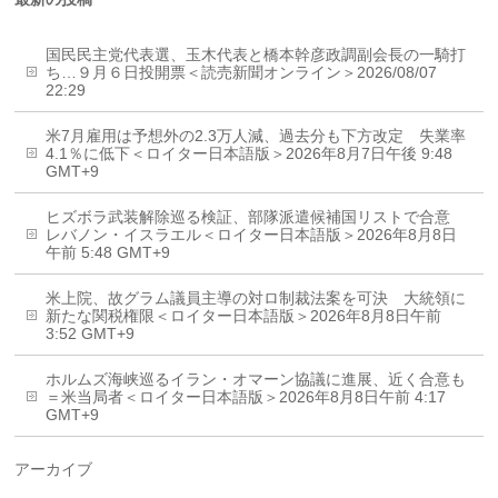
国民民主党代表選、玉木代表と橋本幹彦政調副会長の一騎打
ち…９月６日投開票＜読売新聞オンライン＞2026/08/07
22:29
米7月雇用は予想外の2.3万人減、過去分も下方改定 失業率
4.1％に低下＜ロイター日本語版＞2026年8月7日午後 9:48
GMT+9
ヒズボラ武装解除巡る検証、部隊派遣候補国リストで合意
レバノン・イスラエル＜ロイター日本語版＞2026年8月8日
午前 5:48 GMT+9
米上院、故グラム議員主導の対ロ制裁法案を可決 大統領に
新たな関税権限＜ロイター日本語版＞2026年8月8日午前
3:52 GMT+9
ホルムズ海峡巡るイラン・オマーン協議に進展、近く合意も
＝米当局者＜ロイター日本語版＞2026年8月8日午前 4:17
GMT+9
アーカイブ