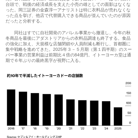
台頭で、戦後の経済成長を支えた小売の雄としての面影はなくな
った。岡三証券の金森淳一アナリストは特に衣料品が売れなくな
った点を挙げ、他店で代替購入できる商品が並んでいたのが原因
だったと分析する。
同社はすでに自社開発のアパレル事業から撤退し、今年の秋
冬商品を最後にアダストリアからの衣料品調達も終了する。食品
の強化に加え、大規模な店舗閉鎖や人員削減も断行し、首都圏に
集中戦略を進めてきた。2025年３－５月期（第１四半期）のスー
パー事業の営業利益は前期比４倍の84億円。イトーヨーカ堂は通
期で６年ぶりの最終黒字が視野に入る。