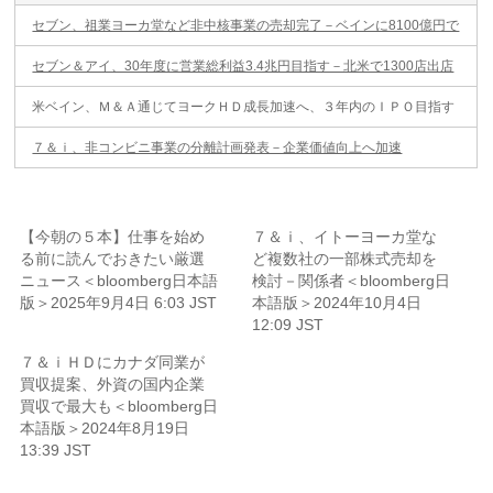
セブン、祖業ヨーカ堂など非中核事業の売却完了－ベインに8100億円で
セブン＆アイ、30年度に営業総利益3.4兆円目指す－北米で1300店出店
米ベイン、Ｍ＆Ａ通じてヨークＨＤ成長加速へ、３年内のＩＰＯ目指す
７＆ｉ、非コンビニ事業の分離計画発表－企業価値向上へ加速
【今朝の５本】仕事を始め
７＆ｉ、イトーヨーカ堂な
る前に読んでおきたい厳選
ど複数社の一部株式売却を
ニュース＜bloomberg日本語
検討－関係者＜bloomberg日
版＞2025年9月4日 6:03 JST
本語版＞2024年10月4日
12:09 JST
７＆ｉＨＤにカナダ同業が
買収提案、外資の国内企業
買収で最大も＜bloomberg日
本語版＞2024年8月19日
13:39 JST