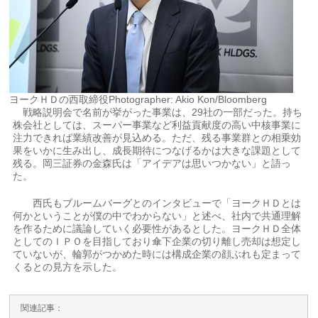
ヨークＨＤの西取締役Photographer: Akio Kon/Bloomberg
戦略説明会で名前が挙がった事業は、29社の一部だった。持ち
株会社としては、スーパー事業など利益貢献度の高い中核事業に
注力できれば業績改善が見込める。ただ、残る事業群との相乗効
果をいかに生み出し、成長期待につなげるかは大きな課題として
残る。岡三証券の金森氏は「アイデアは思いつかない」と語っ
た。
西氏もブルームバーグとのインタビューで「ヨークＨＤとは
何かということが僕の中でわからない」と述べ、社内で共通理解
を作るために議論していく必要性があるとした。ヨークＨＤ全体
としてのＩＰＯを目指しており傘下企業の切り離し売却は想定し
ていないが、輪郭がつかめた時には構成企業の顔ぶれも定まって
くるとの見方を示した。
関連記事：