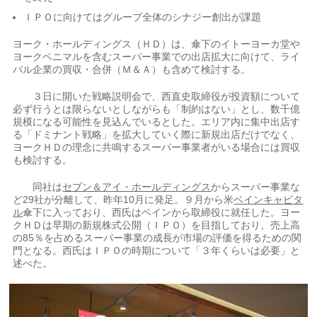
ＩＰＯに向けてはグループ全体のシナジー創出が課題
ヨーク・ホールディングス（ＨＤ）は、傘下のイトーヨーカ堂や
ヨークベニマルを含むスーパー事業での出店拡大に向けて、ライ
バル企業の買収・合併（Ｍ＆Ａ）も含めて検討する。
３日に開いた戦略説明会で、西直史取締役が投資額について
必ず行うとは限らないとしながらも「制約はない」とし、数千億
規模になる可能性を見込んでいるとした。エリア内に集中出店す
る「ドミナント戦略」を拡大していく際に新規出店だけでなく、
ヨークＨＤの理念に共鳴するスーパー事業者がいる場合には買収
も検討する。
同社は
セブン＆アイ・ホールディングス
からスーパー事業な
ど29社が分離して、昨年10月に発足。９月から米
ベインキャピタ
ル
傘下に入っており、西氏はベインから取締役に就任した。ヨー
クＨＤは早期の新規株式公開（ＩＰＯ）を目指しており、売上高
の85％を占めるスーパー事業の成長が市場の評価を得るための関
門となる。西氏はＩＰＯの時期について「３年くらいは必要」と
述べた。