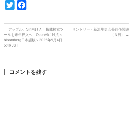
Twitter
Facebook
←
アップル、Siri向けＡＩ搭載検索ツ
サントリー・新浪剛史会長辞任関連
ールを来年投入へ－OpenAIに対抗＜
（３日）
→
bloomberg日本語版＞2025年9月4日
5:46 JST
コメントを残す