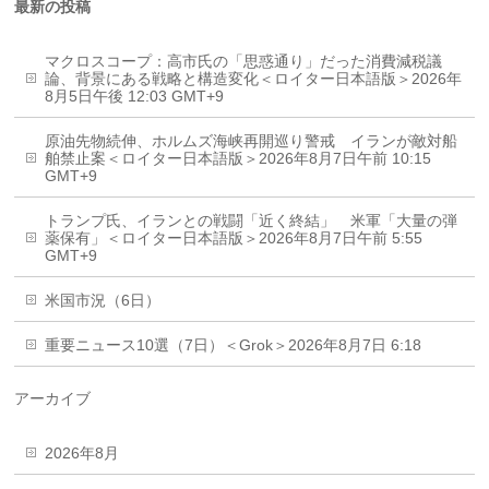
最新の投稿
マクロスコープ：高市氏の「思惑通り」だった消費減税議
論、背景にある戦略と構造変化＜ロイター日本語版＞2026年
8月5日午後 12:03 GMT+9
原油先物続伸、ホルムズ海峡再開巡り警戒 イランが敵対船
舶禁止案＜ロイター日本語版＞2026年8月7日午前 10:15
GMT+9
トランプ氏、イランとの戦闘「近く終結」 米軍「大量の弾
薬保有」＜ロイター日本語版＞2026年8月7日午前 5:55
GMT+9
米国市況（6日）
重要ニュース10選（7日）＜Grok＞2026年8月7日 6:18
アーカイブ
2026年8月