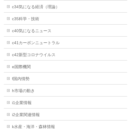
c34気になる経済（理論）
c35科学・技術
c40気になるニュース
c41カーボンニュートラル
c42新型コロナウイルス
e国際機関
f国内情勢
h市場の動き
i1企業情報
i2企業関連情報
k水産・海洋・森林情報