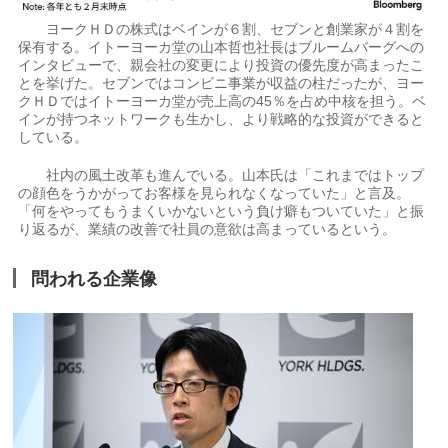
ヨークＨＤの株式はベインが６割、セブンと創業家が４割を
保有する。イトーヨーカ堂の山本哲也社長はブルームバーグへの
インタビューで、親会社の変更により投資の優先度が高まったこ
とを挙げた。セブンではコンビニ事業が収益の柱だったが、ヨー
クＨＤではイトーヨーカ堂が売上高の45％を占め中核を担う。ベ
インが持つネットワークも生かし、より戦略的な投資ができると
している。
社内の風土改革も進んでいる。山本氏は「これまではトップ
の顔色をうかがってお客様を見られなくなっていた」と言及。
「何をやってもうまくいかないという負け癖もついていた」と振
り返るが、業績の改善で社員の意欲は高まっているという。
問われる企業像