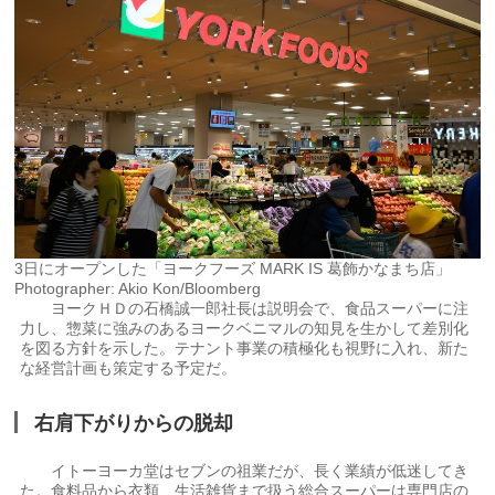
3日にオープンした「ヨークフーズ MARK IS 葛飾かなまち店」
Photographer: Akio Kon/Bloomberg
ヨークＨＤの石橋誠一郎社長は説明会で、食品スーパーに注
力し、惣菜に強みのあるヨークベニマルの知見を生かして差別化
を図る方針を示した。テナント事業の積極化も視野に入れ、新た
な経営計画も策定する予定だ。
右肩下がりからの脱却
イトーヨーカ堂はセブンの祖業だが、長く業績が低迷してき
た。食料品から衣類、生活雑貨まで扱う総合スーパーは専門店の