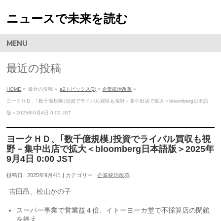
ニュースで未来を読む
MENU
最近の投稿
HOME
»
最近の投稿 »
a2トピックス(2)
»
企業統治改革
»
ヨークＨＤ、｢数千億規模｣投資でライバル買収も視野－集中出店で拡大＜bloomberg日本語
版＞2025年9月4日 0:00 JST
ヨークＨＤ、｢数千億規模｣投資でライバル買収も視
野－集中出店で拡大＜bloomberg日本語版＞2025年
9月4日 0:00 JST
投稿日 : 2025年9月4日 | カテゴリー :
企業統治改革
吉田昂、松山かの子
スーパー事業で営業益４倍、イトーヨーカ堂で不採算店の閉鎖
を終え