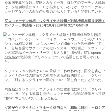
を帝国主義的な領土侵略とみなす一方、ロシアのプーチン大統領
は、ソ連崩壊後にＮＡＴＯが拡大しているほか、ウクライナやジ
ョージアなどへの西側の影響力が拡大していると非難している。
▽スウェーデン首相、ウクライナ大統領と戦闘機供与巡り協議＜
ロイター日本語版＞2025年10月3日午前 3:17 GMT+9
［コペンハーゲン ２日 ロイター］ – スウェーデンのクリステ
ション首相は２日、コペンハーゲンで開催された欧州連合（Ｅ
Ｕ）首脳会議でウクライナのゼレンスキー大統領と、スウェーデ
ンの軍需品メーカー・サーブ（ＳＡＡＢ）
(SAABb.ST), opens
new tab
の戦闘機「グリペン」について協議したと明らかにし
た。
クリステション首相はＸへの投稿で「われわれは、防空を含むウ
クライナの今後の防衛力の発展を巡る継続的協力と、「グリペ
ン」に対するウクライナの関心について話し合った」と述べた。
両首脳は２０２３年、ウクライナの防空強化に向けた「グリペ
ン」供与に関する協議を開始。スウェーデンは戦闘機供与の可能
性を排除していない。
もっと見る
▽米がウクライナにトマホーク供与なら「相応に対応」＝ロシア