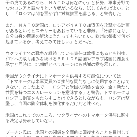
子の虎であるのなら、ＮＡＴＯは何なのか」と反発。軍事分野で
なおロシアと競おうという者がいるなら、試してみればよい」と
し、「ロシアは間を置かずに対抗措置を講じる」と警告した。
また、ＮＡＴＯ諸国は、ロシアがＮＡＴＯ加盟国を攻撃する計画
があるというヒステリーをあおっていると非難。「冷静になり、
自分自身の問題の解決に当たってもらいたい。欧州の都市で何が
起きているか、考えてみてほしい」と述べた。
ウクライナでの戦争が継続している責任は欧州にあるとも指摘。
和平への取り組みを続けるＢＲＩＣＳ諸国やアラブ諸国に謝意を
示すと同時に、北朝鮮とベラルーシにも感謝の意を示した。
米国がウクライナに
トマホーク
を供与する可能性については、
「トマホークは米軍要員の直接的な関与なしに使用することはで
きない」とした上で、「ロシアと米国の関係を含め、全く新たな
性質を持つエスカレーションを意味する」と警告。トマホークは
ロシアに損害をもたらすことはできるとしながらも、ロシアは撃
墜し、自国の防空体制を強化するだけだと述べた。
米国はこれまでのところ、ウクライナへのトマホーク供与に関す
る決定は発表していない。
プーチン氏は、米国との関係を全面的に回復することを目指して