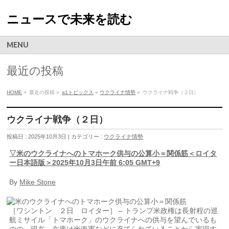
ニュースで未来を読む
MENU
最近の投稿
HOME
»
最近の投稿 »
a1トピックス
»
ウクライナ情勢
»
ウクライナ戦争（２日）
ウクライナ戦争（２日）
投稿日 : 2025年10月3日 | カテゴリー :
ウクライナ情勢
▽米のウクライナへのトマホーク供与の公算小＝関係筋＜ロイタ
ー日本語版＞2025年10月3日午前 6:05 GMT+9
By
Mike Stone
［ワシントン ２日 ロイター］ – トランプ米政権は長射程の巡
航ミサイル「トマホーク」のウクライナへの供与を望んでいるも