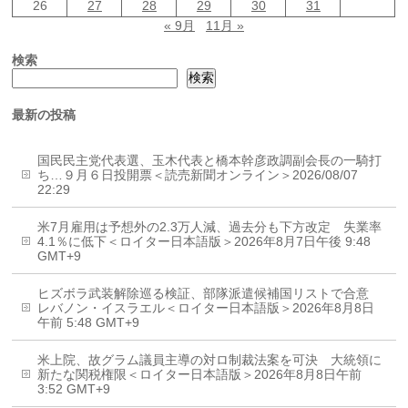
26
27
28
29
30
31
« 9月
11月 »
検索
検索
最新の投稿
国民民主党代表選、玉木代表と橋本幹彦政調副会長の一騎打
ち…９月６日投開票＜読売新聞オンライン＞2026/08/07
22:29
米7月雇用は予想外の2.3万人減、過去分も下方改定 失業率
4.1％に低下＜ロイター日本語版＞2026年8月7日午後 9:48
GMT+9
ヒズボラ武装解除巡る検証、部隊派遣候補国リストで合意
レバノン・イスラエル＜ロイター日本語版＞2026年8月8日
午前 5:48 GMT+9
米上院、故グラム議員主導の対ロ制裁法案を可決 大統領に
新たな関税権限＜ロイター日本語版＞2026年8月8日午前
3:52 GMT+9