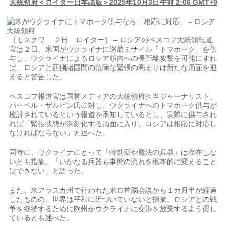
大統領府＜ロイター日本語版＞2025年10月3日午前 2:06 GMT+9
［モスクワ ２日 ロイター］ – ロシアのペスコフ大統領報道
官は２日、米国がウクライナに巡航ミサイル「トマホーク」を供
与し、ウクライナによるロシア領内への長距離攻撃を可能にすれ
ば、ロシアと西側諸国間の危険な緊張の高まりは新たな局面を迎
えると警告した。
ペスコフ報道官は国営メディアの大統領府担当ジャーナリスト、
パーベル・ザルビン氏に対し、ウクライナへのトマホーク供与が
検討されているという報道を承知しているとし、実際に供与され
れば「緊張状態が深刻化する局面に入り、ロシアは相応に対応し
なければならない」と述べた。
同時に、ウクライナにとって「特効薬や魔法の兵器」は存在しな
いとも指摘。「いかなる兵器も事態の流れを根本的に変えること
はできない」と語った。
また、米アラスカ州で行われた米ロ首脳会談から１カ月半が経過
したものの、世界は平和に近づいていないと指摘。ロシアとの戦
争を継続するために欧州がウクライナに交渉を放棄するよう促し
ているとも述べた。