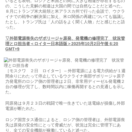
いるとも表明。ロシアと米国との間に大きな相違が存在するもの
の、こうした見解の相違は大国の間では自然なことだと述べた。
８月にトランプ米大統領と米アラスカ州で行った会談で、ウクラ
イナでの戦争の解決策に加え、米ロ関係の再建についても協議し
たとし、トランプ氏は「人の話をよく聞く人物」だと感じたと語
った。
▽外部電源喪失のザポリージャ原発、発電機の修理完了 状況管
理とロ担当者＜ロイター日本語版＞2025年10月2日午後 6:20
GMT+9
［モスクワ ２日 ロイター］ – 外部電源による電力供給が１週
間余りにわたって停止しているウクライナ南部ザポリージャ原子
力発電所のロシア側の管理者は２日、非常用ディーゼル発電機２
台の修理が完了し、数時間以内に稼働再開するとの見通しを示し
た。
同原発は９月２３日の戦闘で唯一生きていた送電線が損傷し外部
電源が断たれた。
ロシア国営タス通信によると、ロシア側の管理者は、外部電源喪
失は原発の安全性にとって脅威だが、状況は完全に管理下にあ
り、全ての安全機能が稼働していると述べた。