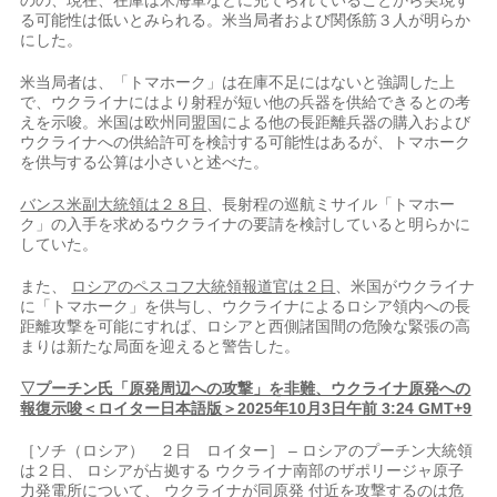
のの、現在、在庫は米海軍などに充てられていることから実現す
る可能性は低いとみられる。米当局者および関係筋３人が明らか
にした。
米当局者は、「トマホーク」は在庫不足にはないと強調した上
で、ウクライナにはより射程が短い他の兵器を供給できるとの考
えを示唆。米国は欧州同盟国による他の長距離兵器の購入および
ウクライナへの供給許可を検討する可能性はあるが、トマホーク
を供与する公算は小さいと述べた。
バンス米副大統領は２８日
、長射程の巡航ミサイル「トマホー
ク」の入手を求めるウクライナの要請を検討していると明らかに
していた。
また、
ロシアのペスコフ大統領報道官は２日
、米国がウクライナ
に「トマホーク」を供与し、ウクライナによるロシア領内への長
距離攻撃を可能にすれば、ロシアと西側諸国間の危険な緊張の高
まりは新たな局面を迎えると警告した。
▽プーチン氏「原発周辺への攻撃」を非難、ウクライナ原発への
報復示唆＜ロイター日本語版＞2025年10月3日午前 3:24 GMT+9
［ソチ（ロシア） ２日 ロイター］ – ロシアのプーチン大統領
は２日、 ロシアが占拠する ウクライナ南部のザポリージャ原子
力発電所について、 ウクライナが同原発 付近を攻撃するのは危