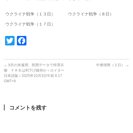
ウクライナ戦争（１３日）
ウクライナ戦争（８日）
ウクライナ戦争（１７日）
Twitter
Facebook
←
9月の米雇用、民間データで停滞示
中東情勢（２日）
→
唆 ＦＲＢは利下げ維持か＜ロイター
日本語版＞2025年10月3日午前 6:17
GMT+9
コメントを残す