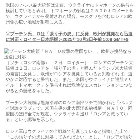
米国の バンス副大統領は先週、ウクライナに
トマホーク
の供与を
検討していると表明。 トマホークの射程は２５００キロメートル
で、ウクライナから発射された場合、モスクワを含むロシアの欧
州側の広い地域が射程に入る。
▽プーチン氏、ロは「張り子の虎」に反発 欧州が挑発なら迅速
に対応＜ロイター日本語版＞2025年10月3日午前 5:08 GMT+9
［ソチ（ロシア南部） ２日 ロイター］ – ロシアのプーチン大
統領は２日、ロシアを「張り子の虎」と呼んだトランプ米大統領
の発言に反発し、欧州がロシアを挑発していると判断すれば、速
やかに対応すると警告した。また、米国がウクライナに巡航ミサ
イル「トマホーク」を供与すれば危険なエスカレーションにつな
がるとの懸念を示した。
プーチン大統領は黒海沿岸のロシア南部ソチで開かれた「バルダ
イ討論クラブ」で、米国主導の北大西洋条約機構（ＮＡＴＯ）同
盟国のほぼ全てが現在、ウクライナを巡り「ロシアと戦ってい
る」という認識を示した。
ロシア軍はウクライナの全戦線で前進していると指摘した上で、
「この張り子の虎に対処してみればよい」とし、「ロシアが張り