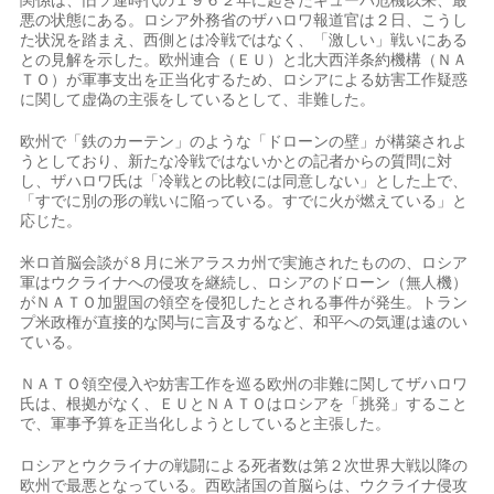
関係は、旧ソ連時代の１９６２年に起きたキューバ危機以来、最
悪の状態にある。ロシア外務省のザハロワ報道官は２日、こうし
た状況を踏まえ、西側とは冷戦ではなく、「激しい」戦いにある
との見解を示した。欧州連合（ＥＵ）と北大西洋条約機構（ＮＡ
ＴＯ）が軍事支出を正当化するため、ロシアによる妨害工作疑惑
に関して虚偽の主張をしているとして、非難した。
欧州で「鉄のカーテン」のような「ドローンの壁」が構築されよ
うとしており、新たな冷戦ではないかとの記者からの質問に対
し、ザハロワ氏は「冷戦との比較には同意しない」とした上で、
「すでに別の形の戦いに陥っている。すでに火が燃えている」と
応じた。
米ロ首脳会談が８月に米アラスカ州で実施されたものの、ロシア
軍はウクライナへの侵攻を継続し、ロシアのドローン（無人機）
がＮＡＴＯ加盟国の領空を侵犯したとされる事件が発生。トラン
プ米政権が直接的な関与に言及するなど、和平への気運は遠のい
ている。
ＮＡＴＯ領空侵入や妨害工作を巡る欧州の非難に関してザハロワ
氏は、根拠がなく、ＥＵとＮＡＴＯはロシアを「挑発」すること
で、軍事予算を正当化しようとしていると主張した。
ロシアとウクライナの戦闘による死者数は第２次世界大戦以降の
欧州で最悪となっている。西欧諸国の首脳らは、ウクライナ侵攻