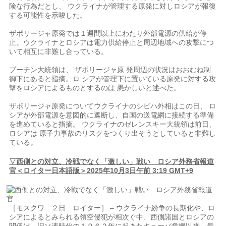
険な行為だとし、 ウクライナが管理する原発に対しロシアが報復
する可能性を示唆した。
ザポリージャ原発では１週間以上にわたり外部電源の供給が停
止。ウクライナとロシアは電力供給停止と周辺地域への攻撃につ
いて相互に非難し合っている。
プーチン大統領は、 ザポリージャ原 発周辺の状況はおおむね制
御下にあると指摘。ロ シアが管理下に置いている原発に対する攻
撃をロシアによるものとするのは 愚かしいと述べた。
ザポリージャ原発についてウクライナのシビハ外相はこの日、 ロ
シアが外部電源を意図的に遮断し、自国の送電網に接続する準備
を進めていると指摘。 ウクライナのゼレンスキー大統領は前日、
ロシアは 原子力事故のリスクをつくり出そうとしていると非難し
ている。
▽西側との対立、冷戦でなく「激しい」戦い ロシア外務省報道
官＜ロイター日本語版＞2025年10月3日午前 3:19 GMT+9
［モスクワ ２日 ロイター］ – ウクライナ紛争の長期化や、ロ
シアによるとみられる領空侵犯が相次ぐ中、西側諸国とロシアの