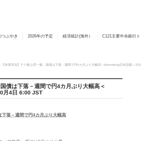
のつぶやき
2026年の予定
経済統計(海外）
C121主要中央銀行
【米国市況】テク株上昇一服、国債は下落－週間で円4カ月ぶり大幅高＜bloomberg日本語版＞2025年1
国債は下落－週間で円4カ月ぶり大幅高＜
月4日 6:00 JST
は下落－週間で円4カ月ぶり大幅高