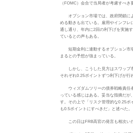
（FOMC）会合で当局者が考慮すべき
オプション市場では、政府閉鎖によ
める動きも出ている。雇用やインフレに
通し通り、年内に2回の利下げを実施す
ているとの声もある。
短期金利に連動するオプション市場で
まるとの予想が強まっている。
しかし、こうした見方はスワップ市場
それぞれ0.25ポイントずつ利下げが
ウィズダムツリーの債券戦略責任者ケ
っている感じはある。妥当な指摘だが
す。その上で「リスク管理的な0.25
も0.5ポイントにすべきだ」と述べた。
この日はFRB高官の発言も相次い