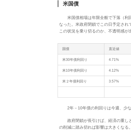
米国債
米国債相場は年限全般で下落（利回
なった。米政府閉鎖でこの日予定され
この状況を乗り切るのか、不透明感が
国債
直近値
米30年債利回り
4.71%
米10年債利回り
4.12%
米２年債利回り
3.57%
2年－10年債の利回りは今週、少なくと
政府閉鎖が長引けば、経済の重しと
の削減に踏み切れば影響は大きくなる