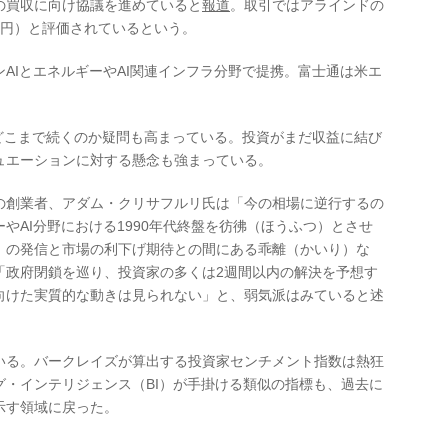
の買収に向け協議を進めていると
報道
。取引ではアラインドの
0億円）と評価されているという。
IとエネルギーやAI関連インフラ分野で提携。富士通は米エ
こまで続くのか疑問も高まっている。投資がまだ収益に結び
ュエーションに対する懸念も強まっている。
創業者、アダム・クリサフルリ氏は「今の相場に逆行するの
やAI分野における1990年代終盤を彷彿（ほうふつ）とさせ
B）の発信と市場の利下げ期待との間にある乖離（かいり）な
「政府閉鎖を巡り、投資家の多くは2週間以内の解決を予想す
向けた実質的な動きは見られない」と、弱気派はみていると述
る。バークレイズが算出する投資家センチメント指数は熱狂
グ・インテリジェンス（BI）が手掛ける類似の指標も、過去に
示す領域に戻った。