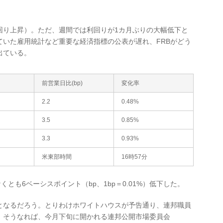
り上昇）。ただ、週間では利回りが1カ月ぶりの大幅低下と
ていた雇用統計など重要な経済指標の公表が遅れ、FRBがどう
出ている。
前営業日比(bp)
変化率
2.2
0.48%
3.5
0.85%
3.3
0.93%
米東部時間
16時57分
も6ベーシスポイント（bp、1bp＝0.01%）低下した。
なるだろう。とりわけホワイトハウスが予告通り、連邦職員
。そうなれば、今月下旬に開かれる連邦公開市場委員会