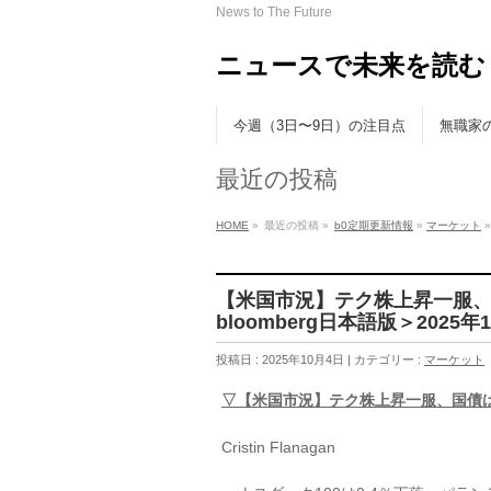
News to The Future
ニュースで未来を読む
今週（3日〜9日）の注目点
無職家
最近の投稿
HOME
»
最近の投稿 »
b0定期更新情報
»
マーケット
»
【米国市況】テク株上昇一服、
bloomberg日本語版＞2025年10
投稿日 : 2025年10月4日 | カテゴリー :
マーケット
▽【米国市況】テク株上昇一服、国債
Cristin Flanagan