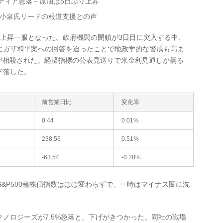
ンティア急落－原油は5日ぶり上昇
で小泉氏リードの報道支援との声
が上昇一服となった。政府機関の閉鎖が3日目に突入する中、
にガザ和平案への回答を迫ったことで地政学的な警戒も高ま
が相殺された。経済指標の公表見送りで米金利見通しが曇る
下落した。
前営業日比
変化率
0.44
0.01%
238.56
0.51%
-63.54
-0.28%
S&P500種株価指数はほぼ変わらずで、一時はマイナス圏に沈
ロジーズが7.5%急落と、下げがきつかった。同社の戦場