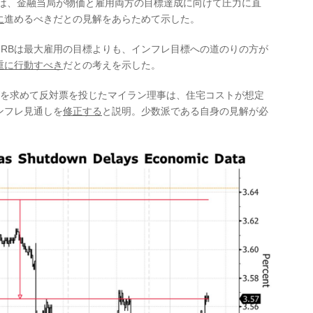
、金融当局が物価と雇用両方の目標達成に向けて圧力に直
に
進めるべきだとの見解をあらためて示した。
Bは最大雇用の目標よりも、インフレ目標への道のりの方が
重に行動すべき
だとの考えを示した。
を求めて反対票を投じたマイラン理事は、住宅コストが想定
ンフレ見通しを
修正する
と説明。少数派である自身の見解が必