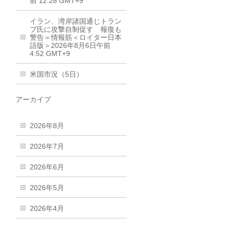
前 12:28 GMT+9
イラン、湾岸諸国通じトラン
プ氏に攻撃自制促す 報復も
警告＝情報筋＜ロイター日本
語版＞2026年8月6日午前
4:52 GMT+9
米国市況（5日）
アーカイブ
2026年8月
2026年7月
2026年6月
2026年5月
2026年4月