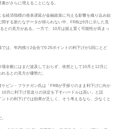
要素がさらに増えることになる。
る経済指標の発表遅延が金融政策に与える影響を織り込み始
関する新たなデータが得られない中、FRBは9月に示した見
るとの見方がある。一方で、10月は据え置く可能性が高まっ
は、年内残り2会合で0.25ポイントの利下げが1回にとど
全般にはまだ波及しておらず、依然として10月と12月に
行われるとの見方が優勢だ。
ビン・フラナガン氏は「FRBが手探りのまま利下げに向か
、10月に利下げ見送りの決定を下すハードルは高い」と話
ポイントの利下げでは効果が乏しく、そう考えるなら、少なくと
だ。