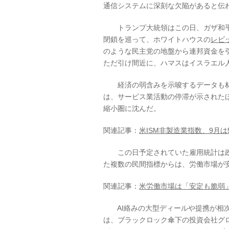
通信システムに深刻な欠陥があると伝
トランプ大統領はこの日、ガザ和平
閉鎖を巡って、ホワイトハウスの
レビ
のような民主党の地盤から連邦資金を
ただ引け間近に、ハマスはイスラエル
経済の弱含みを示唆するデータも材料
は、サービス業活動の停滞が示された
縮小圏に沈んだ。
関連記事：
米ISM非製造業指数、9月は
この日予定されていた雇用統計は政
た複数の民間指標からは、労働市場が
関連記事：
米労働市場は「安定も脆弱
AI絡みの大型ディールや提携が相次
は、ブラックロック傘下の投資会社グロ