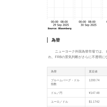
為替
ニューヨーク外国為替市場では、ド
れ、FRBの景気判断がさらに不透明に
為替
直近値
ブルームバーグ・ドル
1200.74
指数
ドル／円
¥147.48
ユーロ／ドル
$1.1742