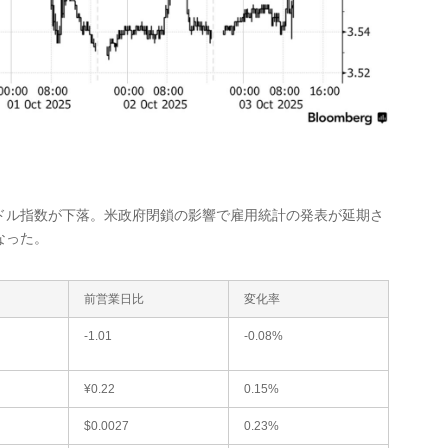
ル指数が下落。米政府閉鎖の影響で雇用統計の発表が延期さ
なった。
前営業日比
変化率
-1.01
-0.08%
¥0.22
0.15%
$0.0027
0.23%