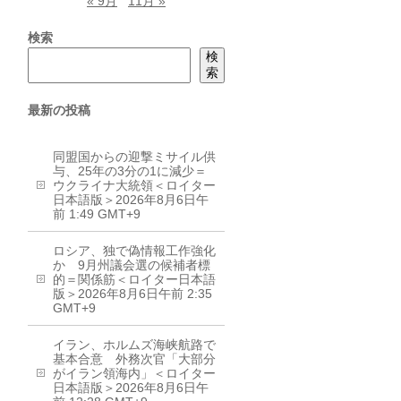
« 9月
11月 »
検索
検
索
最新の投稿
同盟国からの迎撃ミサイル供
与、25年の3分の1に減少＝
ウクライナ大統領＜ロイター
日本語版＞2026年8月6日午
前 1:49 GMT+9
ロシア、独で偽情報工作強化
か 9月州議会選の候補者標
的＝関係筋＜ロイター日本語
版＞2026年8月6日午前 2:35
GMT+9
イラン、ホルムズ海峡航路で
基本合意 外務次官「大部分
がイラン領海内」＜ロイター
日本語版＞2026年8月6日午