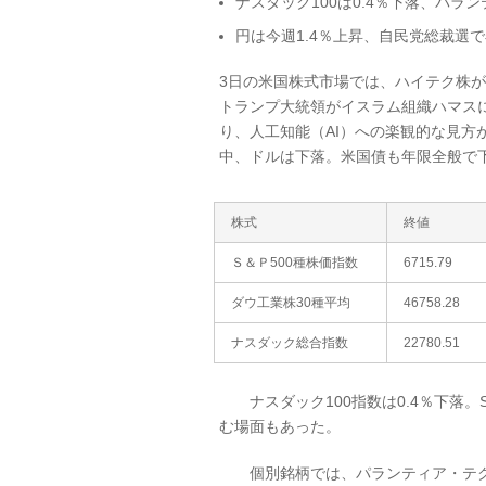
ナスダック100は0.4％下落、パラ
円は今週1.4％上昇、自民党総裁選
3日の米国株式市場では、ハイテク株
トランプ大統領がイスラム組織ハマス
り、人工知能（AI）への楽観的な見方
中、ドルは下落。米国債も年限全般で
株式
終値
Ｓ＆Ｐ500種株価指数
6715.79
ダウ工業株30種平均
46758.28
ナスダック総合指数
22780.51
ナスダック100指数は0.4％下落。
む場面もあった。
個別銘柄では、パランティア・テクノ