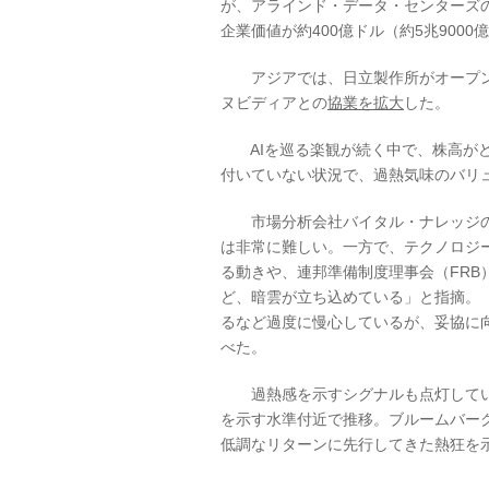
が、アラインド・データ・センターズ
企業価値が約400億ドル（約5兆900
アジアでは、日立製作所がオープンA
ヌビディアとの
協業を拡大
した。
AIを巡る楽観が続く中で、株高がど
付いていない状況で、過熱気味のバリ
市場分析会社バイタル・ナレッジの
は非常に難しい。一方で、テクノロジー
る動きや、連邦準備制度理事会（FR
ど、暗雲が立ち込めている」と指摘。
るなど過度に慢心しているが、妥協に
べた。
過熱感を示すシグナルも点灯してい
を示す水準付近で推移。ブルームバー
低調なリターンに先行してきた熱狂を