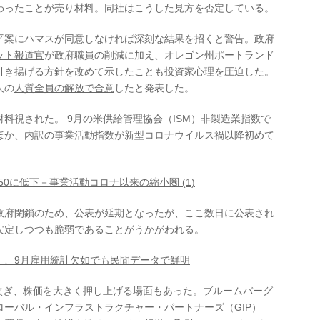
わったことが売り材料。同社はこうした見方を否定している。
案にハマスが同意しなければ深刻な結果を招くと警告。政府
ット報道官
が政府職員の削減に加え、オレゴン州ポートランド
引き揚げる方針を改めて示したことも投資家心理を圧迫した。
人の
人質全員の解放で合意
したと発表した。
視された。 9月の米供給管理協会（ISM）非製造業指数で
ほか、内訳の事業活動指数が新型コロナウイルス禍以降初めて
50に低下－事業活動コロナ以来の縮小圏 (1)
府閉鎖のため、公表が延期となったが、ここ数日に公表され
安定しつつも脆弱であることがうかがわれる。
」、9月雇用統計欠如でも民間データで鮮明
ぎ、株価を大きく押し上げる場面もあった。ブルームバーグ
ーバル・インフラストラクチャー・パートナーズ（GIP）