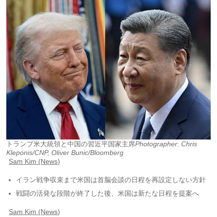
トランプ米大統領と中国の習近平国家主席
Photographer: Chris
Kleponis/CNP, Oliver Bunic/Bloomberg
Sam Kim (News)
イラン戦争収束まで米国は首脳会談の日程を再設定しない方針
戦闘の活発な段階が終了した後、米国は新たな日程を提案へ
Sam Kim (News)