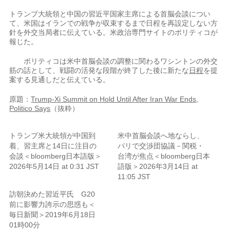
トランプ大統領と中国の習近平国家主席による首脳会談につい
て、米国はイランでの戦争が収束するまで日程を再設定しない方
針を外交当局者に伝えている。米政治専門サイトのポリティコが
報じた。
ポリティコは米中首脳会談の調整に関わるワシントンの外交
筋の話として、戦闘の活発な段階が終了した後に新たな
日程
を提
案する見通しだと伝えている。
原題：
Trump-Xi Summit on Hold Until After Iran War Ends,
Politico Says
（抜粋）
トランプ米大統領が中国到
米中首脳会談へ地ならし、
着、習主席と14日に注目の
パリで交渉団協議－関税・
会談＜bloomberg日本語版＞
台湾が焦点＜bloomberg日本
2026年5月14日 at 0:31 JST
語版＞2026年3月14日 at
11:05 JST
訪朝決めた習近平氏 G20
前に影響力誇示の思惑も＜
毎日新聞＞2019年6月18日
01時00分