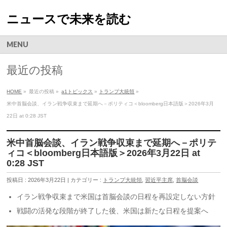
ニュースで未来を読む
MENU
最近の投稿
HOME
»
最近の投稿 »
a1トピックス
»
トランプ大統領
»
米中首脳会談、イラン戦争収束まで延期へ－ポリティコ＜bloomberg日本語版＞2026年3月
22日 at 0:28 JST
米中首脳会談、イラン戦争収束まで延期へ－ポリテ
ィコ＜bloomberg日本語版＞2026年3月22日 at
0:28 JST
投稿日 : 2026年3月22日 | カテゴリー :
トランプ大統領
,
習近平主席
,
首脳会談
イラン戦争収束まで米国は首脳会談の日程を再設定しない方針
戦闘の活発な段階が終了した後、米国は新たな日程を提案へ