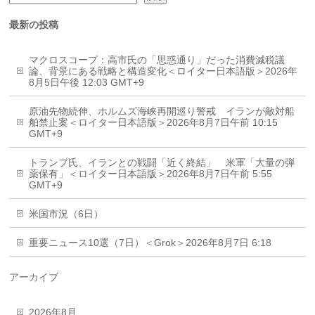
最新の投稿
マクロスコープ：高市氏の「思惑通り」だった消費減税議
論、背景にある戦略と構造変化＜ロイター日本語版＞2026年
8月5日午後 12:03 GMT+9
原油先物続伸、ホルムズ海峡再開巡り警戒 イランが敵対船
舶禁止案＜ロイター日本語版＞2026年8月7日午前 10:15
GMT+9
トランプ氏、イランとの戦闘「近く終結」 米軍「大量の弾
薬保有」＜ロイター日本語版＞2026年8月7日午前 5:55
GMT+9
米国市況（6日）
重要ニュース10選（7日）＜Grok＞2026年8月7日 6:18
アーカイブ
2026年8月