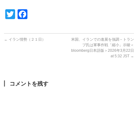
Twitter
Facebook
←
イラン情勢（２１日）
米国、イランでの進展を強調－トラン
プ氏は軍事作戦「縮小」示唆＜
bloomberg日本語版＞2026年3月22日
at 5:32 JST
→
コメントを残す