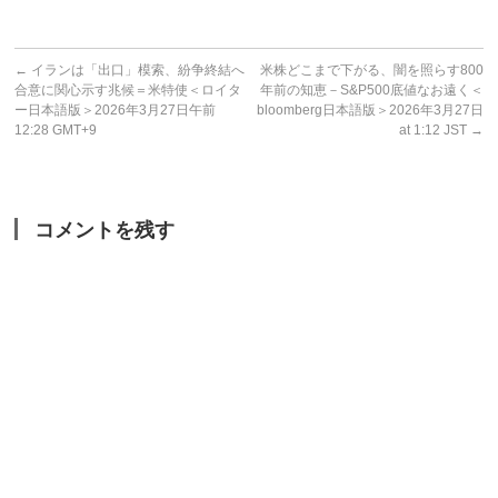
←
イランは「出口」模索、紛争終結へ
米株どこまで下がる、闇を照らす800
合意に関心示す兆候＝米特使＜ロイタ
年前の知恵－S&P500底値なお遠く＜
ー日本語版＞2026年3月27日午前
bloomberg日本語版＞2026年3月27日
12:28 GMT+9
at 1:12 JST
→
コメントを残す