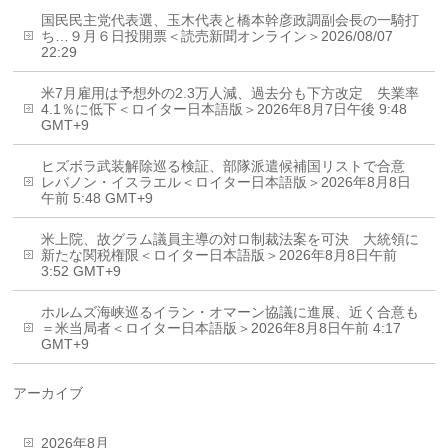
国民民主党代表選、玉木代表と橋本幹彦政調副会長の一騎打
ち…９月６日投開票＜読売新聞オンライン＞2026/08/07
22:29
米7月雇用は予想外の2.3万人減、過去分も下方改定 失業率
4.1％に低下＜ロイター日本語版＞2026年8月7日午後 9:48
GMT+9
ヒズボラ武装解除巡る検証、部隊派遣候補国リストで合意
レバノン・イスラエル＜ロイター日本語版＞2026年8月8日
午前 5:48 GMT+9
米上院、故グラム議員主導の対ロ制裁法案を可決 大統領に
新たな関税権限＜ロイター日本語版＞2026年8月8日午前
3:52 GMT+9
ホルムズ海峡巡るイラン・オマーン協議に進展、近く合意も
＝米当局者＜ロイター日本語版＞2026年8月8日午前 4:17
GMT+9
アーカイブ
2026年8月