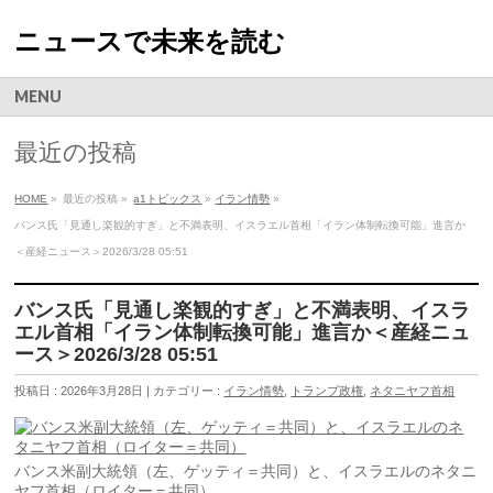
ニュースで未来を読む
MENU
最近の投稿
HOME
»
最近の投稿 »
a1トピックス
»
イラン情勢
»
バンス氏「見通し楽観的すぎ」と不満表明、イスラエル首相「イラン体制転換可能」進言か
＜産経ニュース＞2026/3/28 05:51
バンス氏「見通し楽観的すぎ」と不満表明、イスラ
エル首相「イラン体制転換可能」進言か＜産経ニュ
ース＞2026/3/28 05:51
投稿日 : 2026年3月28日 | カテゴリー :
イラン情勢
,
トランプ政権
,
ネタニヤフ首相
バンス米副大統領（左、ゲッティ＝共同）と、イスラエルのネタニ
ヤフ首相（ロイター＝共同）