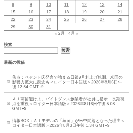
8
9
10
11
12
13
14
15
16
17
18
19
20
21
22
23
24
25
26
27
28
29
30
31
« 2月
4月 »
検索
検索
最新の投稿
焦点：ベセント氏発言で強まる日銀9月利上げ観測、米国の
影響力拡大に懸念も＜ロイター日本語版＞2026年8月6日午
後 12:54 GMT+9
ＡＩ蒸留避けよ、バイトダンス創業者が社員に指示 長期視
点を重視＜ロイター日本語版＞2026年8月6日午後 5:08
GMT+9
情報BOX：ＡＩモデルの「蒸留」が米中問題となった理由＜
ロイター日本語版＞2026年8月3日午後 1:34 GMT+9