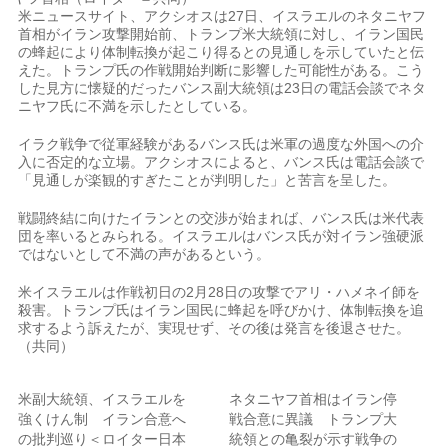
米ニュースサイト、アクシオスは27日、イスラエルのネタニヤフ
首相がイラン攻撃開始前、トランプ米大統領に対し、イラン国民
の蜂起により体制転換が起こり得るとの見通しを示していたと伝
えた。トランプ氏の作戦開始判断に影響した可能性がある。こう
した見方に懐疑的だったバンス副大統領は23日の電話会談でネタ
ニヤフ氏に不満を示したとしている。
イラク戦争で従軍経験があるバンス氏は米軍の過度な外国への介
入に否定的な立場。アクシオスによると、バンス氏は電話会談で
「見通しが楽観的すぎたことが判明した」と苦言を呈した。
戦闘終結に向けたイランとの交渉が始まれば、バンス氏は米代表
団を率いるとみられる。イスラエルはバンス氏が対イラン強硬派
ではないとして不満の声があるという。
米イスラエルは作戦初日の2月28日の攻撃でアリ・ハメネイ師を
殺害。トランプ氏はイラン国民に蜂起を呼びかけ、体制転換を追
求するよう訴えたが、実現せず、その後は発言を後退させた。
（共同）
米副大統領、イスラエルを
ネタニヤフ首相はイラン停
強くけん制 イラン合意へ
戦合意に異議 トランプ大
の批判巡り＜ロイター日本
統領との亀裂が示す戦争の