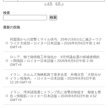
« 4月
6月 »
検索
検索
最新の投稿
同盟国からの迎撃ミサイル供与、25年の3分の1に減少＝ウク
ライナ大統領＜ロイター日本語版＞2026年8月6日午前 1:49
GMT+9
ロシア、独で偽情報工作強化か 9月州議会選の候補者標的
＝関係筋＜ロイター日本語版＞2026年8月6日午前 2:35
GMT+9
イラン、ホルムズ海峡航路で基本合意 外務次官「大部分が
イラン領海内」＜ロイター日本語版＞2026年8月6日午前
12:28 GMT+9
イラン、湾岸諸国通じトランプ氏に攻撃自制促す 報復も警
告＝情報筋＜ロイター日本語版＞2026年8月6日午前 4:52
GMT+9