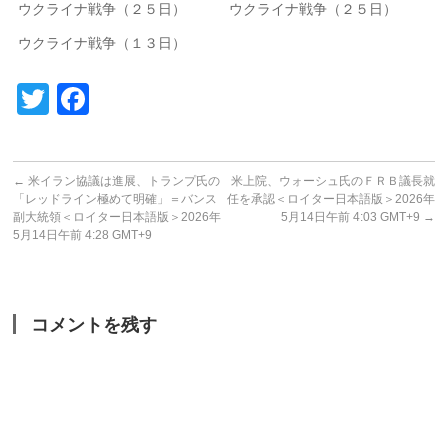
ウクライナ戦争（２５日）
ウクライナ戦争（２５日）
ウクライナ戦争（１３日）
Twitter
Facebook
←
米イラン協議は進展、トランプ氏の
米上院、ウォーシュ氏のＦＲＢ議長就
「レッドライン極めて明確」＝バンス
任を承認＜ロイター日本語版＞2026年
副大統領＜ロイター日本語版＞2026年
5月14日午前 4:03 GMT+9
→
5月14日午前 4:28 GMT+9
コメントを残す