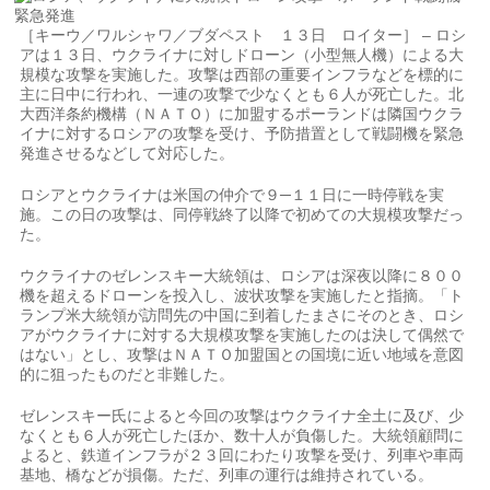
［キーウ／ワルシャワ／ブダペスト １３日 ロイター］ – ロシ
アは１３日、ウクライナに対しドローン（小型無人機）による大
規模な攻撃を実施した。攻撃は西部の重要インフラなどを標的に
主に日中に行われ、一連の攻撃で少なくとも６人が死亡した。北
大西​洋条約機構（ＮＡＴＯ）に加盟するポーランドは隣国ウクラ
イナに対するロシアの攻撃を受け、予防措置として‌戦闘機を緊急
発進させるなどして対応した。
ロシアとウクライナは米国の仲介で９─１１日に一時停戦を実
施。この日の攻撃は、同停戦終了以降で初めての大規模攻撃だっ
た。
ウクライナのゼレンスキー大統領は、ロシアは深夜以降に８００
機を超えるドローンを投入し、波状攻撃を実施したと指摘。「ト
ランプ米大統領​が訪問先の中国に到着したまさにそのとき、ロシ
アがウクライナに対する大規模攻撃を実施したのは決して偶然​で
はない」とし、攻撃はＮＡＴＯ加盟国との国境に近い地域を意図
的に狙ったものだと非難した。
ゼレンスキ⁠ー氏によると今回の攻撃はウクライナ全土に及び、少
なくとも６人が死亡したほか、数十人が負傷した。大統領顧問に
よると、​鉄道インフラが２３回にわたり攻撃を受け、列車や車両
基地、橋などが損傷。ただ、列車の運行は維持されている。