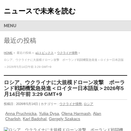
ニュースで未来を読む
MENU
最近の投稿
HOME
»
最近の投稿 »
a1トピックス
»
ウクライナ情勢
»
ロシア、ウクライナに大規模ドローン攻撃 ポーランド戦闘機緊急発進＜ロイター日本語版
＞2026年5月14日午前 3:29 GMT+9
ロシア、ウクライナに大規模ドローン攻撃 ポーラ
ンド戦闘機緊急発進＜ロイター日本語版＞2026年5
月14日午前 3:29 GMT+9
投稿日 : 2026年5月14日 | カテゴリー :
ウクライナ情勢
,
ロシア
Anna Pruchnicka
,
Yuliia Dysa
,
Olena Harmash
,
Alan
Charlish
,
Karl Badohal
,
Gergely Szakacs