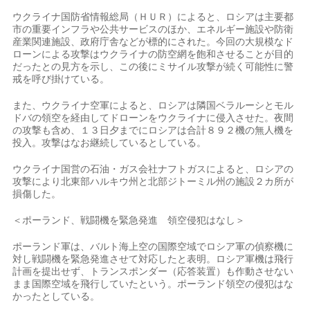
ウクライナ国防省情報総局（ＨＵＲ）​によると、ロシアは主要都
市の重要インフラや公共サービスのほか、エネルギー施設や防衛
産業関連施設、政府庁舎などが標的にされた。今回の大規模なド
ローンによる攻撃はウクライナの防空網を飽和させることが目的
だったとの見方を示し、この後にミサイル攻撃が続く可能性に警
戒​を呼び掛けている。
また、ウクライナ空軍によると、ロシアは隣国ベラルーシとモル
ドバの領空を経由してドローンをウクライナに​侵入させた。夜間
の攻撃も含め、１３日夕までにロシアは合計８９２機の無人機を
投入。攻撃はなお継続しているとしている。
ウクライナ国営の石油・ガス会社ナフト‌ガスによ⁠ると、ロシアの
攻撃により北東部ハルキウ州と北部ジトーミル州の施設２カ所が
損傷した。
＜ポーランド、戦闘機を緊急発進 領空侵犯はなし＞
ポーランド軍は、バルト海上空の国際空域でロシア軍の偵察機に
対し戦闘機を緊急発進させて対応したと表明。ロシア軍機は飛行
計画を提出せず、トランスポンダー（応答装置）も作動させない
まま国際空域を飛行していたという。ポーランド領空の侵犯はな
か​ったとしている。