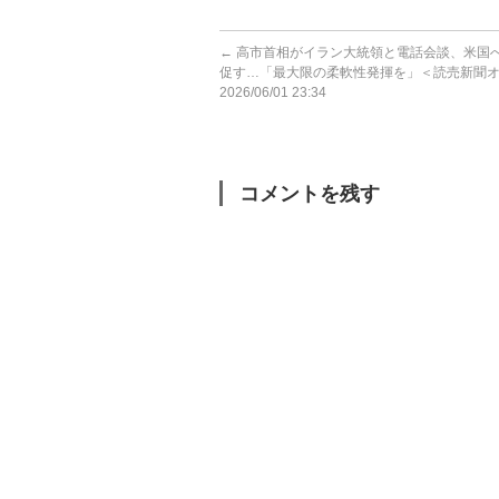
←
高市首相がイラン大統領と電話会談、米国
促す…「最大限の柔軟性発揮を」＜読売新聞
2026/06/01 23:34
コメントを残す