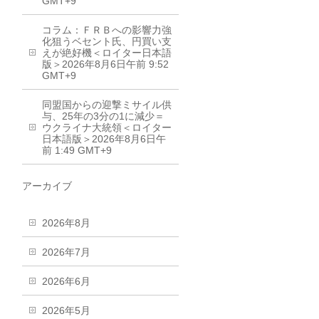
GMT+9
コラム：ＦＲＢへの影響力強
化狙うベセント氏、円買い支
えが絶好機＜ロイター日本語
版＞2026年8月6日午前 9:52
GMT+9
同盟国からの迎撃ミサイル供
与、25年の3分の1に減少＝
ウクライナ大統領＜ロイター
日本語版＞2026年8月6日午
前 1:49 GMT+9
アーカイブ
2026年8月
2026年7月
2026年6月
2026年5月