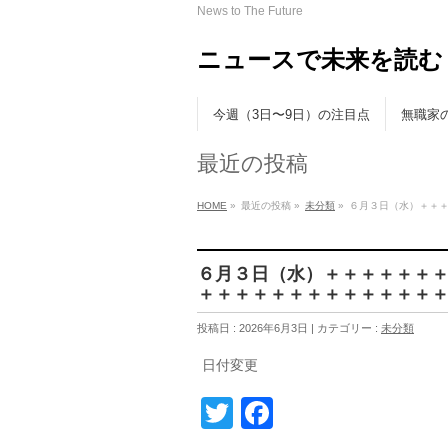
News to The Future
ニュースで未来を読む
今週（3日〜9日）の注目点
無職家
最近の投稿
HOME
»
最近の投稿 »
未分類
»
６月３日（水）＋＋
６月３日（水）＋＋＋＋＋＋
＋＋＋＋＋＋＋＋＋＋＋＋＋
投稿日 : 2026年6月3日 | カテゴリー :
未分類
日付変更
Twitter
Facebook