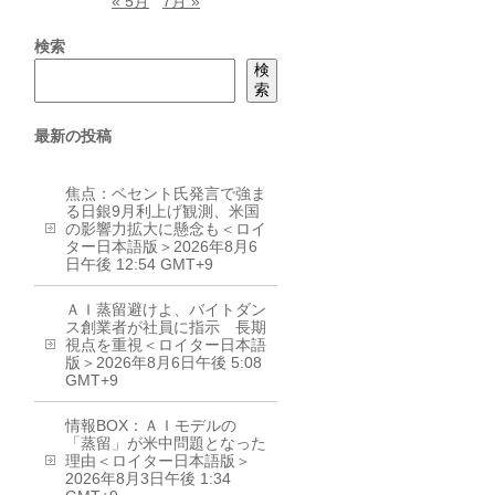
« 5月
7月 »
検索
検
索
最新の投稿
焦点：ベセント氏発言で強ま
る日銀9月利上げ観測、米国
の影響力拡大に懸念も＜ロイ
ター日本語版＞2026年8月6
日午後 12:54 GMT+9
ＡＩ蒸留避けよ、バイトダン
ス創業者が社員に指示 長期
視点を重視＜ロイター日本語
版＞2026年8月6日午後 5:08
GMT+9
情報BOX：ＡＩモデルの
「蒸留」が米中問題となった
理由＜ロイター日本語版＞
2026年8月3日午後 1:34