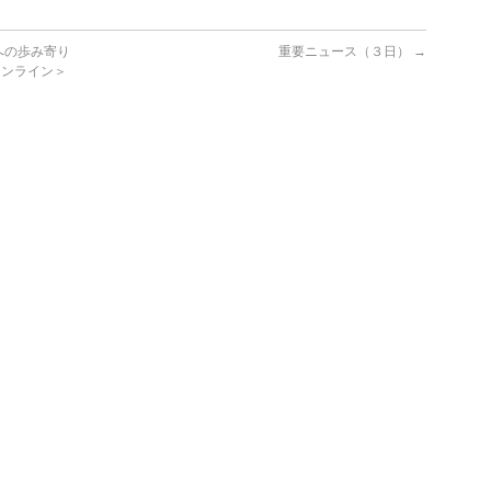
への歩み寄り
重要ニュース（３日）
→
オンライン＞