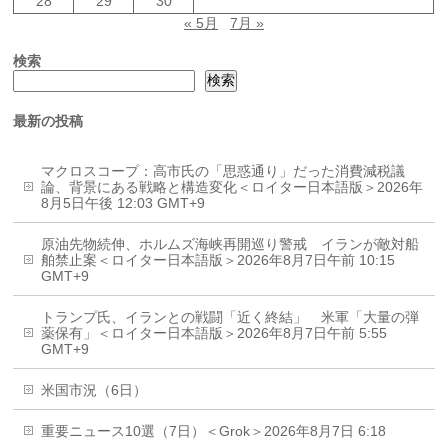
28
29
30
« 5月
7月 »
検索
検索
最新の投稿
マクロスコープ：高市氏の「思惑通り」だった消費減税議
論、背景にある戦略と構造変化＜ロイター日本語版＞2026年
8月5日午後 12:03 GMT+9
原油先物続伸、ホルムズ海峡再開巡り警戒 イランが敵対船
舶禁止案＜ロイター日本語版＞2026年8月7日午前 10:15
GMT+9
トランプ氏、イランとの戦闘「近く終結」 米軍「大量の弾
薬保有」＜ロイター日本語版＞2026年8月7日午前 5:55
GMT+9
米国市況（6日）
重要ニュース10選（7日）＜Grok＞2026年8月7日 6:18