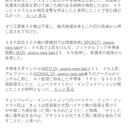
取引を終えた。ナスダック総合や半導体株は上昇した。投資家が
先週末の急落を受けて値ごろ​感のある銘柄を物色したほか、イラ
ンとイスラエルが相互攻撃を停止したと表明した‌ことで安心感が
広がった。
もっと見る
ダウ工業株３０種は下落し、株式相場全体もこの日の高値から押
し戻されて引けた。
Ｓ＆Ｐ総合５００種の業種別では情報技術
(.SPLRCT), opens
new tab
が１．５％高で上昇をけん引。フィラデルフィア半導体
指数
(.SOX), opens new tab
は５．６％急伸し、前週末の急落から
反発した。
半導体大手インテル
(INTC.O), opens new tab
は１１．２％上昇。
アルファベッ​ト
(GOOGL.O), opens new tab
傘下のグーグルがイ
ンテルに対し、ＡＩ処理に特化した半導体「ＴＰＵ」を３００万
個超発注したと、ニュースサイトの​ジ・インフォメーションが報
じたことが材料となった。
もっと見る
チェリーレーン・インベストメ⁠ンツのパートナー、リック・メッ
クラー氏は「きょうは投資家が大型ハイテク株の急落を受けて、​
やや値ごろ感を狙った買いを入れたようだ」と指摘。「そうした
後に通常起きるのは、アナリストが出てき​て買い推奨を改めて示
すことだ」と述べた。