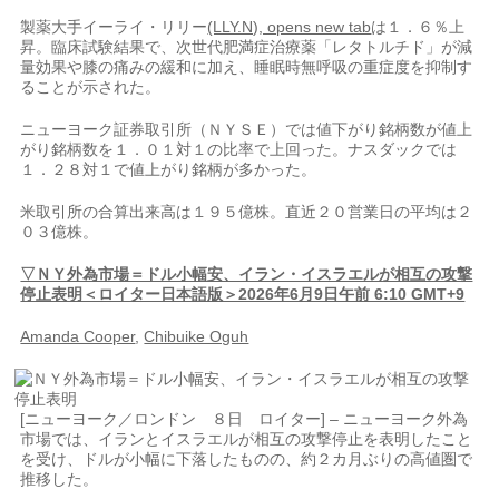
製薬大手イーライ・リリー
(LLY.N), opens new tab
は１．６％上​
昇。臨床試験結果で、次世代肥満症治療薬「レタトルチド」が減
量効果​や膝の痛みの緩和⁠に加え、睡眠時無呼吸の重症度を抑制す
ることが示された。
ニューヨーク証券取引所（ＮＹＳＥ）では値下がり銘柄数が値上
がり銘柄数を１．０１対１の比率で上回った。ナスダックでは
１．２８対１で値上がり銘柄が多かった。
米取引所の合算出来高は１９５億株。直近２０営業⁠日の平均​は２
０３億株。
▽ＮＹ外為市場＝ドル小幅安、イラン・イスラエルが相互の攻撃
停止表明＜ロイター日本語版＞2026年6月9日午前 6:10 GMT+9
Amanda Cooper
,
Chibuike Oguh
[ニューヨーク／ロンドン ８日 ロイター] – ニューヨーク外為
市場では、イ​ランとイスラエルが相互の攻撃停止を表‌明したこと
を受け、ドルが小幅に下落したものの、約２カ月ぶりの高値圏で
推移した。