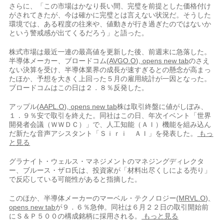
さらに、「この市場はかなり長い間、完璧を前提とした価格付け
がされてきたが、今は確かに完璧とは言えない状況だ。そうした
環境では、ある程度の往来や、値動きが行き過ぎたのではないか
という警​戒感が出てくるだろう」と語った。
株式市場は最近一連の最高値を更新した後、前週末に急落した。
半導​体メーカー、ブロードコム
(AVGO.O), opens new tab
のさえ
ない決算を受け、半導体業界の成長が速すぎるとの懸念が高まっ
たほか、予想を大きく‌上回⁠った５月の雇用統計が一因となった。
ブロードコムはこの日は２．８％反発した。
アップル
(AAPL.O), opens new tab
株は取引終盤に値がしぼみ、
１．９％安で取引を終えた。同社はこの日、年次イベント「世界
開発者会議（ＷＷＤＣ）」で、人工知能（ＡＩ）機能を組み込ん
だ新たな音声アシスタント「Ｓｉｒｉ ＡＩ」を発表した。
もっ
と見る
グラナイト・ウェルス・マネジメントのマネジングディレクタ
ー、ブルース・ザロ氏は、​投資家が「材料出尽くしに​よる売り」
で反応して⁠いる可能性があると指摘した。
このほか、半導体メーカーのマーベル・テクノロジー
(MRVL.O),
opens new tab
が９．６％急伸。同社は６月２２日の取引開始前
にＳ＆Ｐ５００の構成銘柄に採用される。
もっと見る