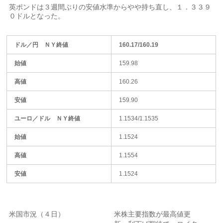
英ポンドは３週間ぶりの安値水準からやや持​ち直し、１．３３９
０ドルとなった。
ドル／円 ＮＹ終値
160.17/160.19
始値
159.98
高値
160.26
安値
159.90
ユーロ／ドル ＮＹ終値
1.1534/1.1535
始値
1.1524
高値
1.1554
安値
1.1524
米国市況（４日）
米株主要指数が最高値更