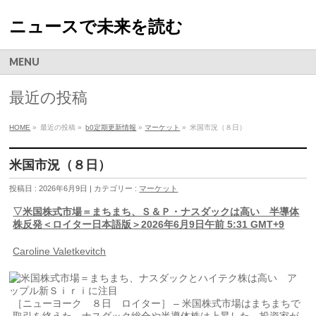
ニュースで未来を読む
MENU
最近の投稿
HOME
»
最近の投稿 »
b0定期更新情報
»
マーケット
»
米国市況（８日）
米国市況（８日）
投稿日 : 2026年6月9日 | カテゴリー :
マーケット
▽米国株式市場＝まちまち、Ｓ＆Ｐ・ナスダックは高い 半導体
株反発＜ロイター日本語版＞2026年6月9日午前 5:31 GMT+9
Caroline Valetkevitch
［ニューヨーク ８日 ロイター］ – 米国株式市場はまちまちで