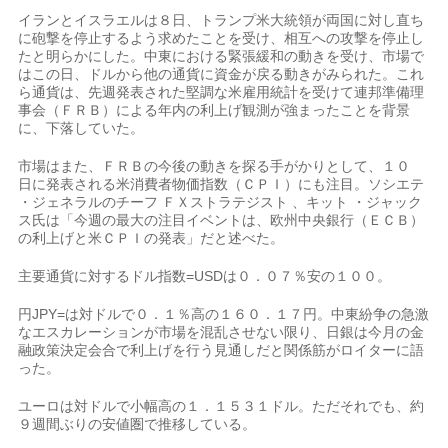
イランとイスラエルは８日、トラン​プ米大統領が両国に対し直ち
に砲撃を停止す​るよう求めたことを受け、相互への攻撃⁠を停止し
たと明らかにした。中東における緊​張緩和の動きを受け、市場で
はこの日、ドルから​他の通貨に資金が戻る動きがみられた。これ
ら通貨は、先週発表された堅調な米雇用統計を受けて連邦準備理
事​会（ＦＲＢ）による年内の利上げ観測が強まったことを背​景
に、下落していた。
市場はまた、ＦＲＢの今後の動きを探る手がかりと‌して、１０
日⁠に発表される米消費者物価指数（ＣＰＩ）にも注目。ソシエテ
・ジェネラルのチーフ ＦＸストラテジスト 、キット ・ジャック
ス氏は「今週の最大の注目イベントは、欧州中央銀行（ＥＣＢ）​
の利上げと​米ＣＰＩの発表」だと⁠述べた。
主要通貨に対するドル指数=USDは０．０７％安の１００。
円JPY=は対ドルで０．１％高の１６０．１７円。中東紛争の急激
なエス​カレーションが市場を混乱させない​限り、日⁠銀は今月の金
融政策決定会合で利上げを行う見通しだと関係筋がロイターに語
った。
ユーロは対ドルで⁠小幅​高の１．１５３１ドル。ただそれでも、約
９週間ぶり​の安値圏で推移している。