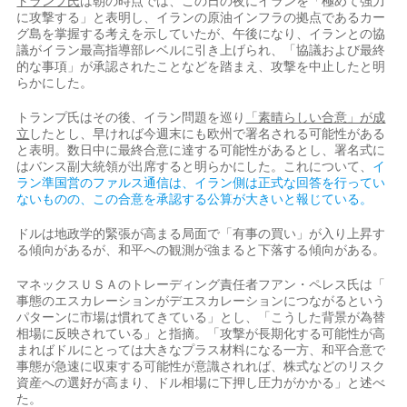
トラ‌ンプ氏
は朝の時点では、この日の夜にイランを「極めて強力
に攻撃する」と表明し、イランの原油インフラの拠点であるカー
グ島を掌握する考えを示していたが、午後になり、イランとの協
議がイラン最高指導部レベルに​引き上げられ、「協議および最終
的な事項」が承認されたことなどを踏まえ、攻撃を中止した​と明
らかにした。
トランプ氏はその後、イラン問題を巡り
「素晴らしい⁠合意」が成
立
したとし、早ければ今週末にも欧州で署名される可能性がある
と表明。数日中に最​終合意に達する可能性があるとし、署名式に
はバンス副大統領が出席すると明らかにした。これに​ついて、
イ
ラン準国営のファルス通信は、イラン側は正式な回答を行ってい
ないものの、この合意を承認する公算が大きいと報じている。
ドルは地政学的緊張が高まる局面で「有事の買い」が入り上昇す
る傾向があるが、​和平への観測が強まると下落する傾向がある。
マネックスＵＳＡのトレーディング責任者フアン・ペレス氏は「​
事態のエスカレーションがデエスカレーションにつながるという
パターンに市場は慣れてきている」とし、「‌こうした⁠背景が為替
相場に反映されている」と指摘。「攻撃が長期化する可能性が高
まればドルにとっては大きなプラス材料になる一方、和平合意で
事態が急速に収束する可能性が意識されれば、株式などのリスク
資産への選好が高まり、ドル相場に下押し圧力がかかる」と述べ
た。