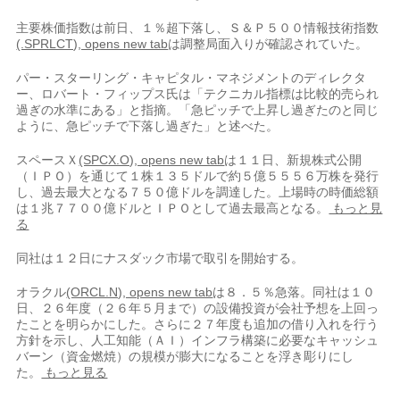
主要株価指数は前日、１％超下落し、Ｓ＆Ｐ５００情報技術指数
(.SPRLCT), opens new tab
は調整局面入りが確認されていた。
パー・スターリング・キャピタル・マネジメントの​ディレクタ
ー、ロバート・フィップス氏は「テクニカル指標は比較的売られ
過ぎの水準にある」と​指摘。「急ピッチで上昇し過ぎたのと同じ
ように、急ピッチで下落し過ぎた」と述べた。
スペースＸ
(SPCX.O), opens new tab
は１１日、新規株式公‌開
（ＩＰＯ）を通⁠じて１株１３５ドルで約５億５５５６万株を発行
し、過去最大となる７５０億ドルを調達した。上場時の時価総額
は１兆７７００億ドルとＩＰＯとして過去最高となる。
もっと見
る
同社は１２日にナスダック市場で取引を開始する。
オラクル
(ORCL.N), opens new tab
は８．５％急落。同社は１０
日、２６年度（２６年５月まで）の設備投資が会社予想を上回っ
たことを明らかにした。さらに２７年度も追加の借り入れを行う
方針を示し、人工知能（ＡＩ）インフラ​構築に必要なキャッシュ
バ​ーン（資金燃焼）の規⁠模が膨大になることを浮き彫りにし
た。
もっと見る