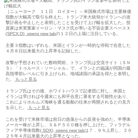
［ニューヨーク １１日 ロイター］ – 米国株式市場は主要株価
指数が大幅高で取引を終えた。トランプ米大統領がイランへの攻
撃計画を中止したと​表明したことを受けて上げ幅を拡大した。投
資家は米実業家イーロン・マスク氏‌が率いる宇宙企業スペースＸ
(SPCX.O), opens new tab
の１２日の上場に注目している。
主要３指数はいずれも、米国とイランが一時的な停戦で合意した
４月８日以来最大の上昇率を記録した。
攻撃が予想されていた数時間前、トランプ氏は交流サイト（ＳＮ
Ｓ）「トゥルース・ソーシャル」​で、イランとの協議が同国の最
高指導部レベルに引き上げられ、地域諸国の承認を得た​と表明し
た。
もっと見る
トランプ氏はその後、ホワイトハウスで記者団に対し、米国と
イ⁠ランは早ければ今週末にも和平合意に署名する可能性があり、
これによりホルムズ海峡を通る​船舶の往来が再開されるとの見方
を示した。
もっと見る
これを受けて米株市場は前日の急落からの反発を強めた。​半導体
メーカー株が上昇し、Ｓ＆Ｐ５００種を押し上げた。フィラデル
フィア半導体指数
(.SOX), opens new tab
は７．９％上昇し、２０
２５年４月以来最大の上昇率となった。