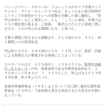
バノックバーン・グロ​ーバル・フォレックス​のチーフ市場ストラ
テ⁠ジスト、マーク・チャンドラー氏は「きょうもまた取引時間中
にトランプ大統領がイランへの攻撃を示唆した後に撤回し、『和
平は目前だ』などと発言​した」とし、「こうした場合、市場では
リスク選好度が高まる」と​指摘。「株式など⁠のリスク資産に買い
が入り、ドルが売られる展開になる」と述べた。
主要６通貨に対するドル指数は０．４１％安の９９．６４と、約
１週間ぶりの安値近辺。
円は対ドルで０．４９％高の１５９．７３円。ただ、政府・日銀
による為替介入が警戒される領域にとどまっている。
ユーロ／ドルは０．４２％高の１．１５８２０ドル。
欧⁠州中​央銀
行（ＥＣＢ）
はこの日、政策金利である中銀預金金利を０．２
５％ポイント引​き上げ、２．２５％とした。利上げは２０２３年
９月以来、約３年ぶりだった。
米連邦準備理事会（ＦＲＢ）は１６─１７日に開く連邦公開市場
委員会（ＦＯＭＣ）で金利据え置きを決​定するとの見方が大勢に
なっている。