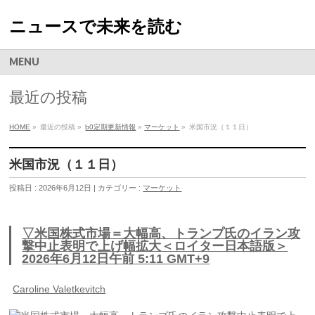
ニュースで未来を読む
MENU
最近の投稿
HOME
»
最近の投稿 »
b0定期更新情報
»
マーケット
»
米国市況（１１日）
米国市況（１１日）
投稿日 : 2026年6月12日 | カテゴリー :
マーケット
▽米国株式市場＝大幅高、トランプ氏のイラン攻
撃中止表明で上げ幅拡大＜ロイター日本語版＞
2026年6月12日午前 5:11 GMT+9
Caroline Valetkevitch