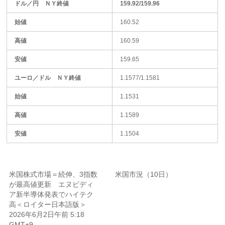
ドル／円 ＮＹ終値
159.92/159.96
始値
160.52
高値
160.59
安値
159.65
ユーロ／ドル ＮＹ終値
1.1577/1.1581
始値
1.1531
高値
1.1589
安値
1.1504
米国株式市場＝続伸、3指数
米国市況（10日）
が最高値更新 エヌビディ
ア新半導体発表でハイテク
高＜ロイター日本語版＞
2026年6月2日午前 5:18
GMT+9