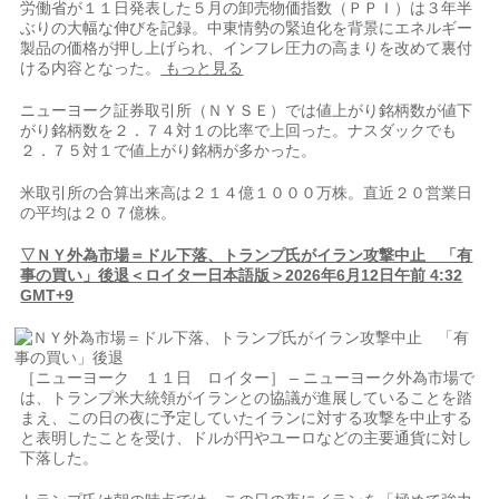
労働省が１１日発表した５月の卸売物価指数（ＰＰＩ）は３年半
ぶりの大幅な伸びを記録。中東情勢の緊迫化を背景にエネルギ​ー
製品の価格が押し上げられ、インフレ圧力の高まりを改めて裏付
ける​内容となった。
もっと見る
ニュ⁠ーヨーク証券取引所（ＮＹＳＥ）では値上がり銘柄数が値下
がり銘柄数を２．７４対１の比率で上回った。ナスダックでも
２．７５対１で値上がり銘柄が多かった。
米取引所の合算出来高は２１４億１０００万株。直近２０営業日
の平均は２０７億株。
▽ＮＹ外為市場＝ドル下落、トランプ氏がイラン攻撃中止 「有
事の買い」後退＜ロイター日本語版＞2026年6月12日午前 4:32
GMT+9
［ニューヨーク １１日 ロイター］ – ニューヨーク外為市場で
は、トランプ米大統領がイランとの協議が進展していることを踏
まえ、この日の夜に予定していたイランに対する攻撃を中止​する
と表明したことを受け、ドルが円やユーロなどの主要通貨に対し
下落した。