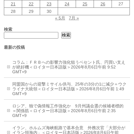
21
22
23
24
25
26
27
28
29
30
« 5月
7月 »
検索
検索
最新の投稿
コラム：ＦＲＢへの影響力強化狙うベセント氏、円買い支え
が絶好機＜ロイター日本語版＞2026年8月6日午前 9:52
GMT+9
同盟国からの迎撃ミサイル供与、25年の3分の1に減少＝ウク
ライナ大統領＜ロイター日本語版＞2026年8月6日午前 1:49
GMT+9
ロシア、独で偽情報工作強化か 9月州議会選の候補者標的
＝関係筋＜ロイター日本語版＞2026年8月6日午前 2:35
GMT+9
イラン、ホルムズ海峡航路で基本合意 外務次官「大部分が
イラン領海内」＜ロイター日本語版＞2026年8月6日午前