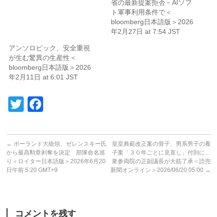
省の最新提案拒否－AIソフ
ト軍事利用条件で＜
bloomberg日本語版＞2026
年2月27日 at 7:54 JST
アンソロピック、安全重視
が生む驚異の生産性＜
bloomberg日本語版＞2026
年2月11日 at 6:01 JST
Twitter
Facebook
←
ポーランド大統領、ゼレンスキー氏
皇室典範改正案の骨子、男系男子の養
から最高勲章剥奪を決定 部隊命名巡
子案「３０年ごとに見直し」付則に…
り＜ロイター日本語版＞2026年6月20
衆参両院の正副議長が大筋了承＜読売
日午前 5:20 GMT+9
新聞オンライン＞2026/06/20 05:00
→
コメントを残す