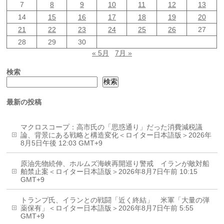
7
8
9
10
11
12
13
14
15
16
17
18
19
20
21
22
23
24
25
26
27
28
29
30
« 5月
7月 »
検索
検索
最新の投稿
マクロスコープ：高市氏の「思惑通り」だった消費減税議
論、背景にある戦略と構造変化＜ロイター日本語版＞2026年
8月5日午後 12:03 GMT+9
原油先物続伸、ホルムズ海峡再開巡り警戒 イランが敵対船
舶禁止案＜ロイター日本語版＞2026年8月7日午前 10:15
GMT+9
トランプ氏、イランとの戦闘「近く終結」 米軍「大量の弾
薬保有」＜ロイター日本語版＞2026年8月7日午前 5:55
GMT+9