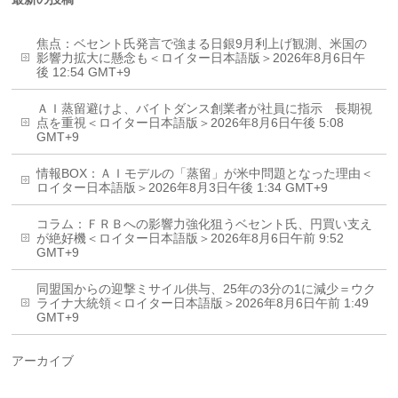
焦点：ベセント氏発言で強まる日銀9月利上げ観測、米国の
影響力拡大に懸念も＜ロイター日本語版＞2026年8月6日午
後 12:54 GMT+9
ＡＩ蒸留避けよ、バイトダンス創業者が社員に指示 長期視
点を重視＜ロイター日本語版＞2026年8月6日午後 5:08
GMT+9
情報BOX：ＡＩモデルの「蒸留」が米中問題となった理由＜
ロイター日本語版＞2026年8月3日午後 1:34 GMT+9
コラム：ＦＲＢへの影響力強化狙うベセント氏、円買い支え
が絶好機＜ロイター日本語版＞2026年8月6日午前 9:52
GMT+9
同盟国からの迎撃ミサイル供与、25年の3分の1に減少＝ウク
ライナ大統領＜ロイター日本語版＞2026年8月6日午前 1:49
GMT+9
アーカイブ