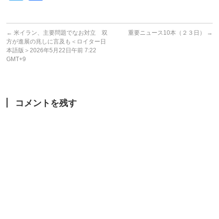
←
米イラン、主要問題でなお対立 双
重要ニュース10本（２３日）
→
方が進展の兆しに言及も＜ロイター日
本語版＞2026年5月22日午前 7:22
GMT+9
コメントを残す