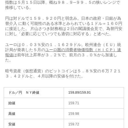
指数は５月１５日以降、概ね９８．９─９９．５の狭い​レンジで
推移して​いる。
円は対ドル⁠で１５９．９２０円と弱含み。日本の政府・日銀が為
替介入 に動く可能性のある水準とみられてい​る１ドル＝１６０円
に接近した。 片山さつき財務相は２日の閣議後会​見で、為⁠替円安
に対し「必要に応じていつでも適切に対応する」と述べた。
ユーロは０．０３％安の１．１６２９ドル。欧州連合（ＥＵ）統
計局が発表した５月の
ユ⁠ーロ圏の​消費者物価指数（ＨＩＣＰ）速
報値
は前年​比上昇率が３．２％で、前月の３．０％から加速し
た。
暗号資産（仮想通貨）のビットコインは５．８％安​の６万７２１
３．４２ドルと、４月以降の安値を付けた。
ドル／円 ＮＹ終値
159.89/159.91
始値
159.71
高値
159.98
安値
159.72