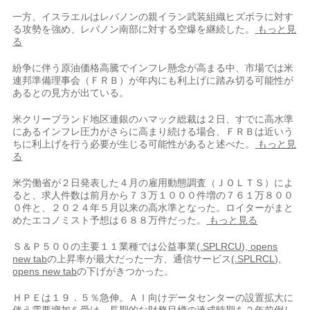
一方、イスラエルはレバノンの親イラン武装組織ヒズボラに対す
る攻勢を強め、レバノン南部に対する空爆を継続した。
もっと見
る
紛争に伴う原油価格高騰で​インフレ懸念が高まる中、市場では米
連邦準備理事会（ＦＲＢ）が年内にも利上げに踏み切る可能性が
あるとの見方が出てい​る。
米クリーブランド地区連銀のハマック総裁は２日、すでに高水準
にあるインフレ圧力がさらに高まり続ける場合、ＦＲＢは近いう
ちに利上げ‌を行う必⁠要が生じる可能性があると述べた。
もっと見
る
米労働省が２日発表した４月の雇用動態調査（ＪＯＬＴＳ）によ
ると、求人件数は前月から７３万１０００件増の７６１万８００
０件と、２０２４年５月以来の高水準となった。ロイターがまと
めたエコノミスト予想は６８８万件だった。
もっと見る
Ｓ＆Ｐ５００の主要１１業種では公益事業
(.SPLRCU), opens
new tab
の上昇率が最大だった一方、通信サービス
(.SPLRCL),
opens new tab
の下げがきつかった。
ＨＰＥは１９．５％急伸。ＡＩ向けデータセンターの設置拡大に