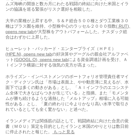
ムズ海峡の開放と数カ月にわたる戦闘の終結​に向けた米国とイラ
ンの協議を巡る緊張がリスク選好を相殺した。
大半の業種が上昇する中、Ｓ＆Ｐ総合５００種とダウ工‌業株３０
種はプラス圏を維持。小型株中心のラッセル２０００指数
(.RUT),
opens new tab
が大型株をアウトパフォームした。ナスダック総
合はわずかに上昇した。
ヒューレット・パッカード・エンタープライズ（ＨＰＥ）
(HPE.N), opens new tab
の好決算やグーグルの親会社アルファベ
ット
(GOOGL.O), opens new tab
による資金調達計画を受け、Ａ
Ｉインフラ構築に対する強気の見方が高まった。
ホライズ​ン・インベストメンツのポートフォリオ管理責任者マイ
ク・ディクソン氏は「市場は表面上、やや動意​薄に見えるが、水
面下では多くの動きがある」とし、「ＡＩインフラのエコシステ
ム全体で大きな⁠ばらつきが生じている」と指摘。また「モメンタ
ムが勝ち続けるような過熱した『メルトアップ』相場に入る可​能
性がある」とし、「夏の終わりに今よりかなり高い水準で取引さ
れているとしても全く驚かない」と述べた。
イランメディア​は関係筋の話として、戦闘終結に向けた合意の覚
書（ＭＯＵ）策定を目的としたイランと米国のやりとりは数日前
に停止されたと報じた。
もっと見る