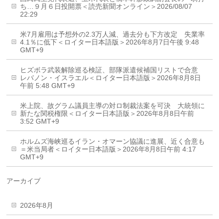
ち…９月６日投開票＜読売新聞オンライン＞2026/08/07
22:29
米7月雇用は予想外の2.3万人減、過去分も下方改定 失業率
4.1％に低下＜ロイター日本語版＞2026年8月7日午後 9:48
GMT+9
ヒズボラ武装解除巡る検証、部隊派遣候補国リストで合意
レバノン・イスラエル＜ロイター日本語版＞2026年8月8日
午前 5:48 GMT+9
米上院、故グラム議員主導の対ロ制裁法案を可決 大統領に
新たな関税権限＜ロイター日本語版＞2026年8月8日午前
3:52 GMT+9
ホルムズ海峡巡るイラン・オマーン協議に進展、近く合意も
＝米当局者＜ロイター日本語版＞2026年8月8日午前 4:17
GMT+9
アーカイブ
2026年8月