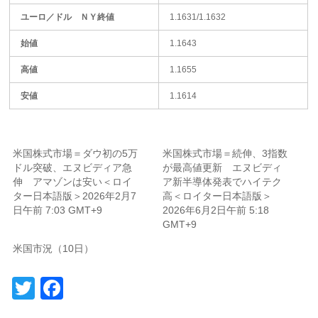
ユーロ／ドル ＮＹ終値
1.1631/1.1632
始値
1.1643
高値
1.1655
安値
1.1614
米国株式市場＝ダウ初の5万
米国株式市場＝続伸、3指数
ドル突破、エヌビディア急
が最高値更新 エヌビディ
伸 アマゾンは安い＜ロイ
ア新半導体発表でハイテク
ター日本語版＞2026年2月7
高＜ロイター日本語版＞
日午前 7:03 GMT+9
2026年6月2日午前 5:18
GMT+9
米国市況（10日）
Twitter
Facebook