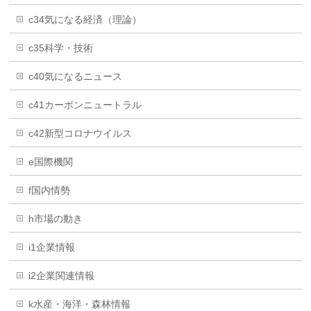
c34気になる経済（理論）
c35科学・技術
c40気になるニュース
c41カーボンニュートラル
c42新型コロナウイルス
e国際機関
f国内情勢
h市場の動き
i1企業情報
i2企業関連情報
k水産・海洋・森林情報