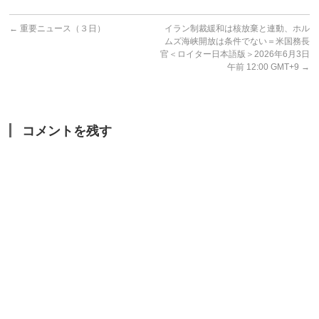
←
重要ニュース（３日）
イラン制裁緩和は核放棄と連動、ホル
ムズ海峡開放は条件でない＝米国務長
官＜ロイター日本語版＞2026年6月3日
午前 12:00 GMT+9
→
コメントを残す