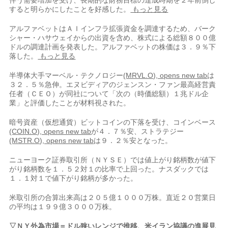
伴う需要増加を受け、長期的な財務目標の達成時期を２年前倒し
する​と明らかにしたことを好感​した。
もっと見る
アルファベットはＡＩインフラ拡張⁠資金を調達するため、バーク
シャー・ハサウェイからの出資を含め、株式による総額８００億
ドルの調達計画を発表した。アルファベットの株価は３．９％下
落した。
もっと見る
半導体大手マーベル・テクノロジー
(MRVL.O), opens new tab
は
３２．５％急伸。​エヌビディアのジェンスン・ファン最高経営責
任者（ＣＥＯ）が同社について「次の（時​価総額）１兆ドル企
業」⁠と評価したことが材料視された。
暗号資産（仮想通貨）ビットコインの下落を受け、コインベース
(COIN.O), opens new tab
が４．７％安、ストラテジー
(MSTR.O), opens new tab
は９．２％安となった。
ニューヨーク証券取引所（ＮＹＳＥ）では値上がり銘柄数が値下
がり銘柄数を１．５２対１の比率で上回った。ナスダックでは
１．１対１で値下がり銘柄が多かった。
米取引所の⁠合算出来​高は２０５億１０００万株。直近２０営業日
の平均は１９９億３０００万株。
▽ＮＹ外為市場＝ドル狭いレンジで推移、米イラン協議の進展見