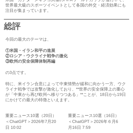
世界最大級のスポーツイベントとして各国の外交・経済効果にも
注目が集まっています。
総評
今回の最大のテーマは、
①米国・イラン和平の進展
②ロシア・ウクライナ戦争の激化
③欧州の安全保障体制再編
の3点です。
特に、米イラン合意によって中東情勢が緩和に向かう一方、ウク
ライナ戦争では攻撃が激化しており、**世界の安全保障上の重心
が「中東から再び欧州へ移りつつある」**ことが、18日から19日
にかけての最大の特徴といえます。
重要ニュース10選（20日）
重要ニュース10選（16日）
＜ChatGPT＞2026年7月20
＜ChatGPT＞2026年６月6
日 10:02
月16日 7:59