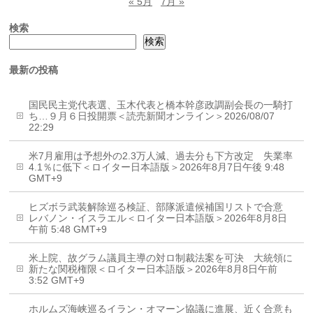
« 5月
7月 »
検索
検索
最新の投稿
国民民主党代表選、玉木代表と橋本幹彦政調副会長の一騎打
ち…９月６日投開票＜読売新聞オンライン＞2026/08/07
22:29
米7月雇用は予想外の2.3万人減、過去分も下方改定 失業率
4.1％に低下＜ロイター日本語版＞2026年8月7日午後 9:48
GMT+9
ヒズボラ武装解除巡る検証、部隊派遣候補国リストで合意
レバノン・イスラエル＜ロイター日本語版＞2026年8月8日
午前 5:48 GMT+9
米上院、故グラム議員主導の対ロ制裁法案を可決 大統領に
新たな関税権限＜ロイター日本語版＞2026年8月8日午前
3:52 GMT+9
ホルムズ海峡巡るイラン・オマーン協議に進展、近く合意も