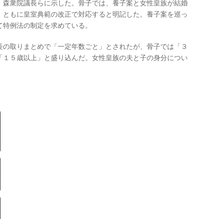
森衆院議長らに示した。骨子では、養子案と女性皇族が結婚
、ともに皇室典範の改正で対応すると明記した。養子案を巡っ
て特例法の制定を求めている。
の取りまとめで「一定年数ごと」とされたが、骨子では「３
「１５歳以上」と盛り込んだ。女性皇族の夫と子の身分につい