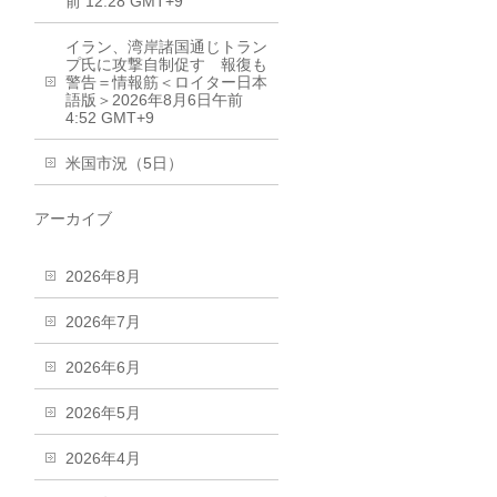
前 12:28 GMT+9
イラン、湾岸諸国通じトラン
プ氏に攻撃自制促す 報復も
警告＝情報筋＜ロイター日本
語版＞2026年8月6日午前
4:52 GMT+9
米国市況（5日）
アーカイブ
2026年8月
2026年7月
2026年6月
2026年5月
2026年4月