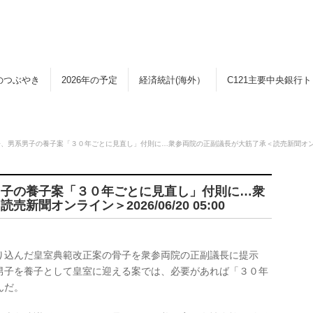
のつぶやき
2026年の予定
経済統計(海外）
C121主要中央銀行
男系男子の養子案「３０年ごとに見直し」付則に…衆参両院の正副議長が大筋了承＜読売新聞オンライン＞2
男子の養子案「３０年ごとに見直し」付則に…衆
聞オンライン＞2026/06/20 05:00
込んだ皇室典範改正案の骨子を衆参両院の正副議長に提示
男子を養子として皇室に迎える案では、必要があれば「３０年
んだ。