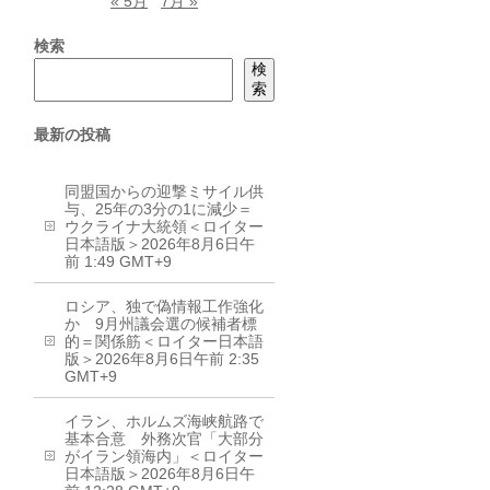
« 5月
7月 »
検索
検
索
最新の投稿
同盟国からの迎撃ミサイル供
与、25年の3分の1に減少＝
ウクライナ大統領＜ロイター
日本語版＞2026年8月6日午
前 1:49 GMT+9
ロシア、独で偽情報工作強化
か 9月州議会選の候補者標
的＝関係筋＜ロイター日本語
版＞2026年8月6日午前 2:35
GMT+9
イラン、ホルムズ海峡航路で
基本合意 外務次官「大部分
がイラン領海内」＜ロイター
日本語版＞2026年8月6日午