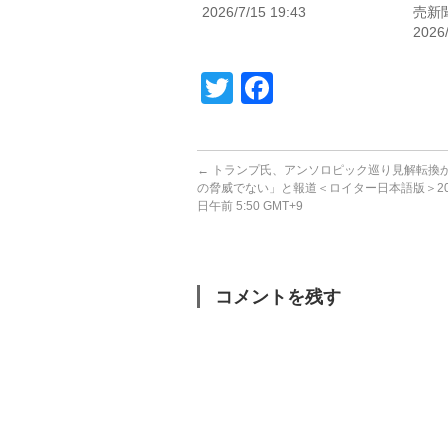
2026/7/15 19:43
売新
2026
Twitter
Facebook
←
トランプ氏、アンソロピック巡り見解転換
の脅威でない」と報道＜ロイター日本語版＞202
日午前 5:50 GMT+9
コメントを残す