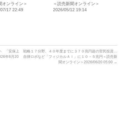
聞オンライン＞
＜読売新聞オンライン＞
/07/17 22:49
2026/05/12 19:14
か 「安保上
戦略１７分野、４０年度までに３７０兆円超の官民投資…
6年6月20
自律ロボなど「フィジカルＡＩ」に１０・５兆円＜読売新
聞オンライン＞2026/06/20 05:00
→