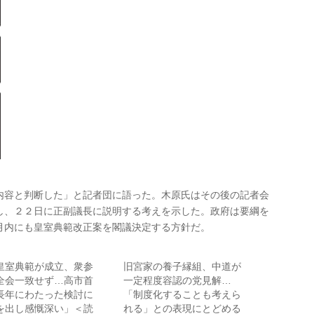
容と判断した」と記者団に語った。木原氏はその後の記者会
し、２２日に正副議長に説明する考えを示した。政府は要綱を
月内にも皇室典範改正案を閣議決定する方針だ。
皇室典範が成立、衆参
旧宮家の養子縁組、中道が
全会一致せず…高市首
一定程度容認の党見解…
長年にわたった検討に
「制度化することも考えら
を出し感慨深い」＜読
れる」との表現にとどめる