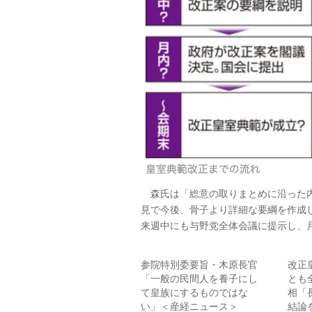
森氏は「総意の取りまとめに沿った内
見で今後、骨子より詳細な要綱を作成
来週中にも与野党全体会議に提示し、
参院特別委要旨・木原長官
改正
「一般の民間人を養子にし
とも
て皇族にするものではな
相「
い」＜産経ニュース＞
結論