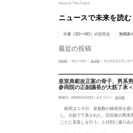
News to The Future
ニュースで未来を読む
今週（3日〜9日）の注目点
無職家
最近の投稿
HOME
»
最近の投稿 »
未分類
»
皇室典範改正案の骨子、
皇室典範改正案の骨子、男系
参両院の正副議長が大筋了承＜読売新
投稿日 : 2026年6月20日 | カテゴリー :
未分類
政府は１９日、皇族数の確保策を盛り
し、大筋で了承された。旧宮家の男系
ごとに見直しを行う」と付則に盛り込