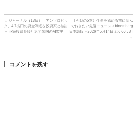
←
ジャーナル（13日）：アンソロピッ
【今朝の5本】仕事を始める前に読ん
ク、4.7兆円の資金調達を投資家と検討
でおきたい厳選ニュース＜bloomberg
＝ 巨額投資を繰り返す米国のAI市場
日本語版＞2026年5月14日 at 6:00 JST
→
コメントを残す