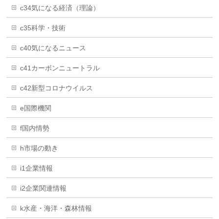
c34気になる経済（理論）
c35科学・技術
c40気になるニュース
c41カーボンニュートラル
c42新型コロナウイルス
e国際機関
f国内情勢
h市場の動き
i1企業情報
i2企業関連情報
k水産・海洋・森林情報