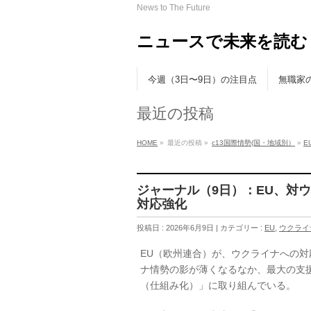
News to The Future
ニュースで未来を読む
今週（3日〜9日）の注目点
無職家
最近の投稿
HOME
»
最近の投稿 »
c13国際情勢(国・地域別）
»
E
ジャーナル（9日）：EU、対
対応強化
投稿日 : 2026年6月9日 | カテゴリー :
EU
,
ウクライ
EU（欧州連合）が、ウクライナへの
ナ情勢の影が薄くなるなか、最大の支
（仕組み化）」に取り組んでいる。