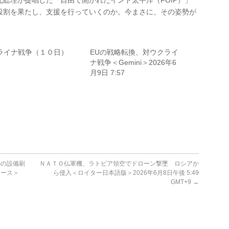
総理が提唱した「自由で開かれたインド太平洋（FOIP）」
役割を果たし、支援を行っていくのか。今まさに、その姿勢が
ライナ戦争（１０日）
EUの戦略転換、対ウクライ
ナ戦争＜Gemini＞2026年6
月9日 7:57
ルの設備刷
ＮＡＴＯ仏軍機、ラトビア領空でドローン撃墜 ロシアか
ュース＞
ら侵入＜ロイター日本語版＞2026年6月8日午後 5:49
GMT+9
→