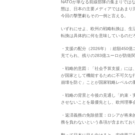
NATOが単なる前線部隊の集まりでは
態は、日本の主要メディアではあまり
今回の撃墜劇もその一例と言える。
いずれにせよ、欧州の戦略転換は、生
転換は具体的に何を意味しているのだろ
・支援の配分（2026年）：総額450
充てられ、残りの283億ユーロが防衛
・戦略的意図：「社会予算支援」には
が国家として機能するために不可欠な
崩壊を防ぐ」ことが国家戦略レベルの
・戦略の背景と今後の見通し「約束・
させないことを最優先とし、欧州理事
・返済義務の免除措置：ロシアが将来
務を負わないという条項が含まれてお