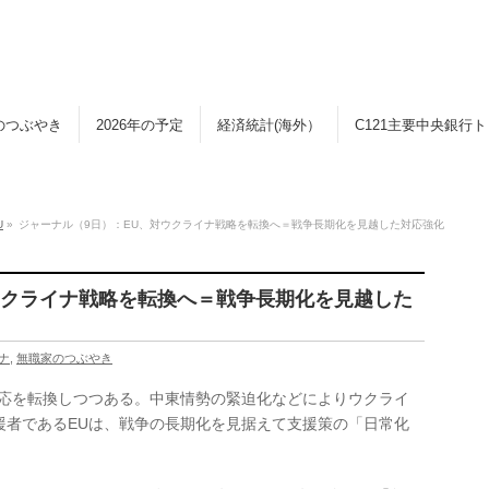
のつぶやき
2026年の予定
経済統計(海外）
C121主要中央銀行
U
»
ジャーナル（9日）：EU、対ウクライナ戦略を転換へ＝戦争長期化を見越した対応強化
ウクライナ戦略を転換へ＝戦争長期化を見越した
ナ
,
無職家のつぶやき
対応を転換しつつある。中東情勢の緊迫化などによりウクライ
援者であるEUは、戦争の長期化を見据えて支援策の「日常化