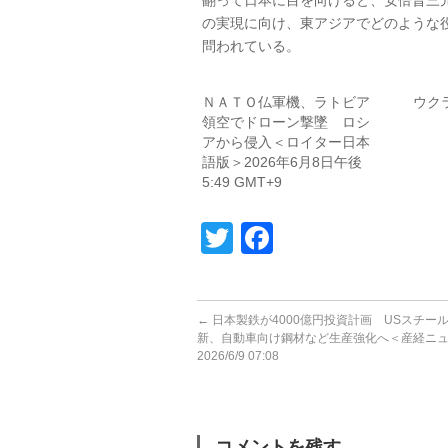
翻って日本に目を向けると、安倍晋三元
の実現に向け、東アジアでどのような
問われている。
ＮＡＴＯ仏軍機、ラトビア
ウク
領空でドローン撃墜 ロシ
アから侵入＜ロイター日本
語版＞2026年6月8日午後
5:49 GMT+9
Twitter
Facebook
←
日本製鉄が4000億円投資計画 USスチー
新、自動車向け鋼材など生産強化へ＜産経ニ
2026/6/9 07:08
コメントを残す