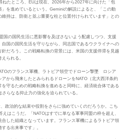
に尋ねたところ、EUは現在、2026年から2027年に向けた「包
」を進めているという。Geminiの解説によると、「この動
の維持は、防衛と並ぶ重要な柱と位置付けられています」との
加盟国の国民生活に悪影響を及ぼさないよう配慮しつつ、支援
、自国の国民生活を守りながら、同志国であるウクライナへの
方針だろう。この戦略転換の背景には、米国の支援停滞を見越
考えられる。
ATOのフランス軍機、ラトビア領空でドローン撃墜 ロシア
アから飛来したとみられるドローンをNATO（北大西洋条約
常を守るための戦略転換を進めると同時に、経済統合体である
軍はさらなる抑止力の強化を迫られている。
は、政治的な結束や役割をさらに強めていくのだろうか。こち
た答えはこうだ。「NATOはすでに単なる軍事同盟の枠を超え、
統合した組織となっています。フランス軍機によるラトビア領
徴する出来事です」。