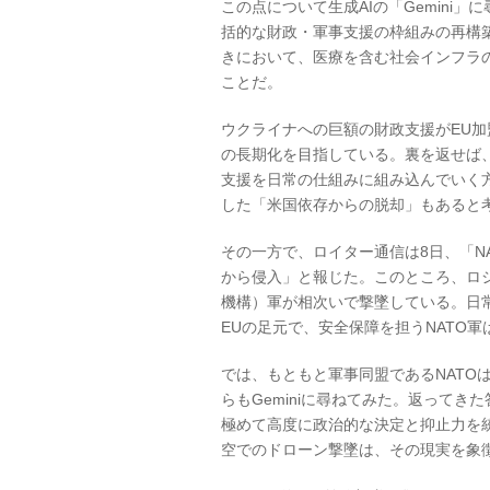
この点について生成AIの「Gemini」
括的な財政・軍事支援の枠組みの再構築
きにおいて、医療を含む社会インフラ
ことだ。
ウクライナへの巨額の財政支援がEU
の長期化を目指している。裏を返せば
支援を日常の仕組みに組み込んでいく
した「米国依存からの脱却」もあると
その一方で、ロイター通信は8日、「N
から侵入」と報じた。このところ、ロシ
機構）軍が相次いで撃墜している。日
EUの足元で、安全保障を担うNATO
では、もともと軍事同盟であるNATO
らもGeminiに尋ねてみた。返ってき
極めて高度に政治的な決定と抑止力を
空でのドローン撃墜は、その現実を象