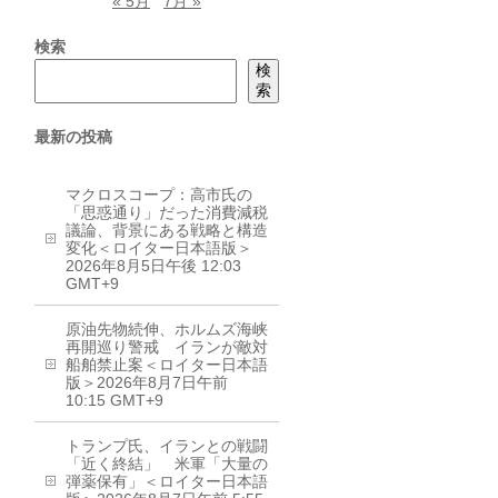
« 5月
7月 »
検索
検
索
最新の投稿
マクロスコープ：高市氏の
「思惑通り」だった消費減税
議論、背景にある戦略と構造
変化＜ロイター日本語版＞
2026年8月5日午後 12:03
GMT+9
原油先物続伸、ホルムズ海峡
再開巡り警戒 イランが敵対
船舶禁止案＜ロイター日本語
版＞2026年8月7日午前
10:15 GMT+9
トランプ氏、イランとの戦闘
「近く終結」 米軍「大量の
弾薬保有」＜ロイター日本語