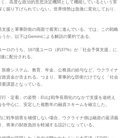
なく、高度な政治的意思決定機関として機能しているという実
深く掘り下げられていない。世界情勢は急激に変化しており、
活支援と軍事防衛の両面で着実に進んでいる。では、この戦略
うか。以下はGeminiによる解説の要約である。
億ユーロのうち、167億ユーロ（約37%）が「社会予算支援」に
関連に配分される。
、医療システム、教育、年金、公務員の給与など、ウクライナ
行政資金が含まれる。つまり、軍事的な防衛だけでなく「社会
重要課題となっている。
実行・定着」の姿勢：EUは戦争長期化のなかで支援を途絶え
会を中心に、安定した複数年の融資スキームを確立した。
的に戦争損害を補償しない場合、ウクライナ側は融資の返済義
り、将来の財政負担を軽減する設計になっている。