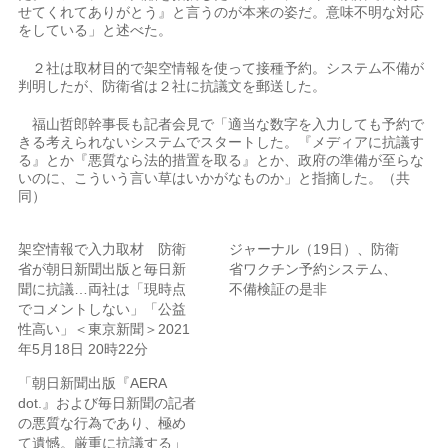
せてくれてありがとう』と言うのが本来の姿だ。意味不明な対応
をしている」と述べた。
２社は取材目的で架空情報を使って接種予約。システム不備が
判明したが、防衛省は２社に抗議文を郵送した。
福山哲郎幹事長も記者会見で「適当な数字を入力しても予約で
きる考えられないシステムでスタートした。『メディアに抗議す
る』とか『悪質なら法的措置を取る』とか、政府の準備が至らな
いのに、こういう言い草はいかがなものか」と指摘した。（共
同）
架空情報で入力取材 防衛
ジャーナル（19日）、防衛
省が朝日新聞出版と毎日新
省ワクチン予約システム、
聞に抗議…両社は「現時点
不備検証の是非
でコメントしない」「公益
性高い」＜東京新聞＞2021
年5月18日 20時22分
「朝日新聞出版『AERA
dot.』および毎日新聞の記者
の悪質な行為であり、極め
て遺憾。厳重に抗議する」