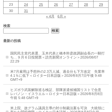
23
24
25
26
27
28
29
30
31
« 4月
6月 »
検索
検索
最新の投稿
国民民主党代表選、玉木代表と橋本幹彦政調副会長の一騎打
ち…９月６日投開票＜読売新聞オンライン＞2026/08/07
22:29
米7月雇用は予想外の2.3万人減、過去分も下方改定 失業率
4.1％に低下＜ロイター日本語版＞2026年8月7日午後 9:48
GMT+9
ヒズボラ武装解除巡る検証、部隊派遣候補国リストで合意
レバノン・イスラエル＜ロイター日本語版＞2026年8月8日
午前 5:48 GMT+9
米上院、故グラム議員主導の対ロ制裁法案を可決 大統領に