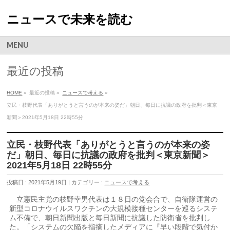
ニュースで未来を読む
MENU
最近の投稿
HOME
»
最近の投稿 »
ニュースで考える
»
立民・枝野代表「ありがとうと言うのが本来の姿だ」朝日、毎日に抗議の政府を批判＜東京
新聞＞2021年5月18日 22時55分
立民・枝野代表「ありがとうと言うのが本来の姿
だ」朝日、毎日に抗議の政府を批判＜東京新聞＞
2021年5月18日 22時55分
投稿日 : 2021年5月19日 | カテゴリー :
ニュースで考える
立憲民主党の枝野幸男代表は１８日の党会合で、自衛隊運営の
新型コロナウイルスワクチンの大規模接種センターを巡るシステ
ム不備で、朝日新聞出版と毎日新聞に抗議した防衛省を批判し
た。「システムの欠陥を指摘したメディアに『早い段階で気付か