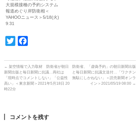
大規模接種の予約システム
報道めぐり岸防衛相＜
YAHOOニュース＞5/18(火)
9:31
Twitter
Facebook
←
架空情報で入力取材 防衛省が朝日
防衛省、「虚偽予約」の朝日新聞出版
新聞出版と毎日新聞に抗議…両社は
と毎日新聞に抗議文送付…「ワクチン
「現時点でコメントしない」「公益性
無駄にしかねない」＜読売新聞オンラ
高い」＜東京新聞＞2021年5月18日 20
イン＞2021/05/19 08:00
→
時22分
コメントを残す