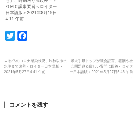
も」、時期巡り温度差＝Ｆ
ＯＭＣ議事要旨＜ロイター
日本語版＞2021年8月19日
4:11 午前
Twitter
Facebook
←
独仏のコロナ感染状況、昨秋以来の
米大手銀トップが議会証言、報酬や社
水準まで改善＜ロイター日本語版＞
会問題巡る厳しい質問に回答＜ロイタ
2021年5月27日4:41 午前
ー日本語版＞2021年5月27日5:46 午前
→
コメントを残す