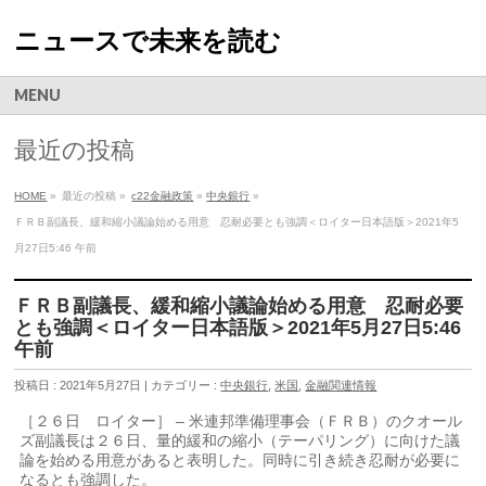
ニュースで未来を読む
MENU
最近の投稿
HOME
»
最近の投稿 »
c22金融政策
»
中央銀行
»
ＦＲＢ副議長、緩和縮小議論始める用意 忍耐必要とも強調＜ロイター日本語版＞2021年5
月27日5:46 午前
ＦＲＢ副議長、緩和縮小議論始める用意 忍耐必要
とも強調＜ロイター日本語版＞2021年5月27日5:46
午前
投稿日 : 2021年5月27日 | カテゴリー :
中央銀行
,
米国
,
金融関連情報
［２６日 ロイター］ – 米連邦準備理事会（ＦＲＢ）のクオール
ズ副議長は２６日、量的緩和の縮小（テーパリング）に向けた議
論を始める用意があると表明した。同時に引き続き忍耐が必要に
なるとも強調した。