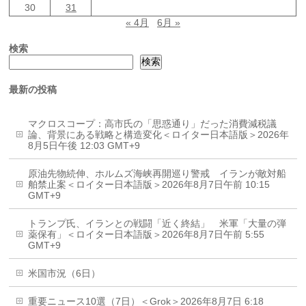
30
31
« 4月
6月 »
検索
検索
最新の投稿
マクロスコープ：高市氏の「思惑通り」だった消費減税議
論、背景にある戦略と構造変化＜ロイター日本語版＞2026年
8月5日午後 12:03 GMT+9
原油先物続伸、ホルムズ海峡再開巡り警戒 イランが敵対船
舶禁止案＜ロイター日本語版＞2026年8月7日午前 10:15
GMT+9
トランプ氏、イランとの戦闘「近く終結」 米軍「大量の弾
薬保有」＜ロイター日本語版＞2026年8月7日午前 5:55
GMT+9
米国市況（6日）
重要ニュース10選（7日）＜Grok＞2026年8月7日 6:18