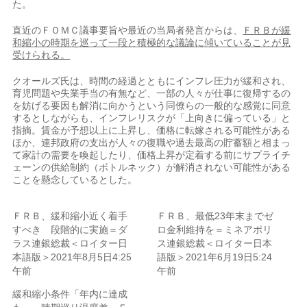
た。
直近のＦＯＭＣ議事要旨や最近の当局者発言からは、
ＦＲＢが緩
和縮小の時期を巡って一段と積極的な議論に傾いていることが見
受けられる。
クオールズ氏は、時間の経過とともにインフレ圧力が緩和され、
育児問題や失業手当の有無など、一部の人々が仕事に復帰するの
を妨げる要因も解消に向かうという同僚らの一般的な感覚に同意
するとしながらも、インフレリスクが「上向きに偏っている」と
指摘。賃金が予想以上に上昇し、価格に転嫁される可能性がある
ほか、連邦政府の支出が人々の復職や過去最高の貯蓄額と相まっ
て家計の需要を喚起したり、価格上昇が定着する前にサプライチ
ェーンの供給制約（ボトルネック）が解消されない可能性がある
ことを懸念しているとした。
ＦＲＢ、緩和縮小近く着手
ＦＲＢ、最低23年末までゼ
すべき 段階的に実施＝ダ
ロ金利維持を＝ミネアポリ
ラス連銀総裁＜ロイター日
ス連銀総裁＜ロイター日本
本語版＞2021年8月5日4:25
語版＞2021年6月19日5:24
午前
午前
緩和縮小条件「年内に達成