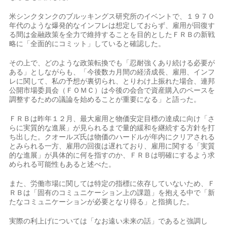
米シンクタンクのブルッキングス研究所のイベントで、１９７０
年代のような爆発的なインフレは想定しておらず、雇用が回復す
る間は金融政策を全力で維持することを目的としたＦＲＢの新戦
略に「全面的にコミット」していると確認した。
その上で、どのような政策転換でも「忍耐強くあり続ける必要が
ある」としながらも、「今後数カ月間の経済成長、雇用、インフ
レに関して、私の予想が裏切られ、とりわけ上振れた場合、連邦
公開市場委員会（ＦＯＭＣ）は今後の会合で資産購入のペースを
調整するための議論を始めることが重要になる」と語った。
ＦＲＢは昨年１２月、最大雇用と物価安定目標の達成に向け「さ
らに実質的な進展」が見られるまで量的緩和を継続する方針を打
ち出した。クオールズ氏は物価のハードルが年内にクリアされる
とみられる一方、雇用の回復は遅れており、雇用に関する「実質
的な進展」が具体的に何を指すのか、ＦＲＢは明確にするよう求
められる可能性もあると述べた。
また、労働市場に関しては特定の指標に依存していないため、Ｆ
ＲＢは「固有のコミュニケーション上の課題」を抱える中で「新
たなコミュニケーションが必要となり得る」と指摘した。
実際の利上げについては「なお遠い未来の話」であると強調し