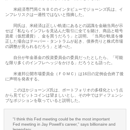
米経済専門局ＣＮＢＣのインタビューでジョーンズ氏は、イ
ンフレリスクは一過性ではないと指摘した。
同氏は、米経済は正しい軌道にあるとの認識を金融当局が示
せば「私ならインフレを見込んだ取引に全てを賭け、商品と暗号
資産（仮想通貨）、金を買うだろう」と説明。「当局が軌道を修
正した場合はテーパー・タントラムが起き、債券売りと株式市場
の調整が見られるだろう」と述べた。
自分が年金基金の投資委員会の委員だったとしたら、「可能
な限り多くのインフレヘッジをかける」だろうとも語った。
米連邦公開市場委員会（ＦＯＭＣ）は16日の定例会合終了後
に声明を発表する。
このほかジョーンズ氏は、ポートフォリオの多様化という点
から見てビットコインは望ましいとし、その中ではディフェンシ
ブなポジションを取っていると説明した。
“I think this Fed meeting could be the most important
Fed meeting in Jay Powell’s career,” says billionaire and
legendary