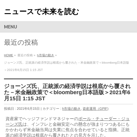
ニュースで未来を読む
MENU
最近の投稿
HOME
»
最近の投稿 »
h市場の動き
»
ジョーンズ氏、正統派の経済学説は根底から覆された－米金融政策で＜bloomberg日本語版
＞2021年6月15日 1:15 JST
ジョーンズ氏、正統派の経済学説は根底から覆され
た－米金融政策で＜bloomberg日本語版＞2021年6
月15日 1:15 JST
投稿日 : 2021年6月15日 | カテゴリー :
h市場の動き
,
資産運用（GPIF)
資産家でヘッジファンドマネジャーの
ポール・チューダー・ジョ
ーンズ氏
は、インフレと金融安定への懸念が強まりつつあるにも
かかわらず米金融当局は失業に焦点を合わせていると指摘。正統
派の経済学説は根底から覆されたとの見方を示した。