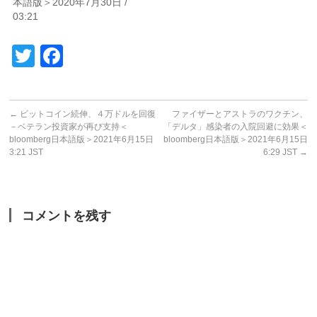
本語版＞2020年7月30日 /
03:21
Twitter
Facebook
←
ビットコイン続伸、４万ドルを回復
ファイザーとアストラのワクチン、
－ベテラン投資家が再び支持＜
「デルタ」感染者の入院回避に効果＜
bloomberg日本語版＞2021年6月15日
bloomberg日本語版＞2021年6月15日
3:21 JST
6:29 JST
→
コメントを残す