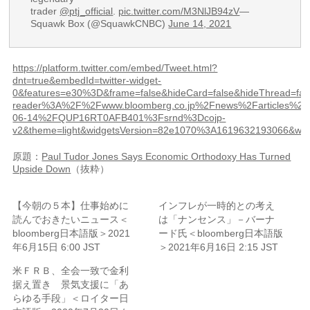
trader
@ptj_official
.
pic.twitter.com/M3NlJB94zV
—
Squawk Box (@SquawkCNBC)
June 14, 2021
https://platform.twitter.com/embed/Tweet.html?
dnt=true&embedId=twitter-widget-
0&features=e30%3D&frame=false&hideCard=false&hideThread=fal
reader%3A%2F%2Fwww.bloomberg.co.jp%2Fnews%2Farticles%2F
06-14%2FQUP16RT0AFB401%3Fsrnd%3Dcojp-
v2&theme=light&widgetsVersion=82e1070%3A1619632193066&wid
原題：
Paul Tudor Jones Says Economic Orthodoxy Has Turned
Upside Down
（抜粋）
【今朝の５本】仕事始めに
インフレが一時的との考え
読んでおきたいニュース＜
は「ナンセンス」－バーナ
bloomberg日本語版＞2021
ード氏＜bloomberg日本語版
年6月15日 6:00 JST
＞2021年6月16日 2:15 JST
米ＦＲＢ、全会一致で金利
据え置き 景気支援に「あ
らゆる手段」＜ロイター日