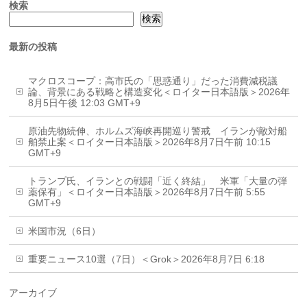
検索
検索
最新の投稿
マクロスコープ：高市氏の「思惑通り」だった消費減税議
論、背景にある戦略と構造変化＜ロイター日本語版＞2026年
8月5日午後 12:03 GMT+9
原油先物続伸、ホルムズ海峡再開巡り警戒 イランが敵対船
舶禁止案＜ロイター日本語版＞2026年8月7日午前 10:15
GMT+9
トランプ氏、イランとの戦闘「近く終結」 米軍「大量の弾
薬保有」＜ロイター日本語版＞2026年8月7日午前 5:55
GMT+9
米国市況（6日）
重要ニュース10選（7日）＜Grok＞2026年8月7日 6:18
アーカイブ