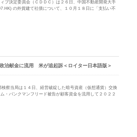
リバティブ決定委員会（ＣＤＤＣ）は２６日、中国不動産開発大手
07.HK) の外貨建て社債について、１０月１８日に「支払い不
を政治献金に流用 米が追起訴＜ロイター日本語版＞
 米連邦検察当局は１４日、経営破綻した暗号資産（仮想通貨）交換
サム・バンクマンフリード被告が顧客資金を流用して２０２２