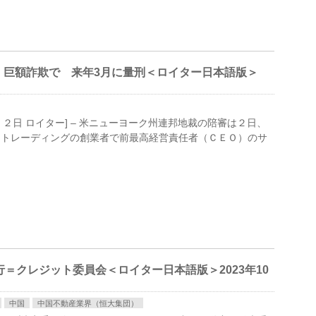
、巨額詐欺で 来年3月に量刑＜ロイター日本語版＞
ューヨーク ２日 ロイター] – 米ニューヨーク州連邦地裁の陪審は２日、
Ｘトレーディングの創業者で前最高経営責任者（ＣＥＯ）のサ
＝クレジット委員会＜ロイター日本語版＞2023年10
中国
中国不動産業界（恒大集団）