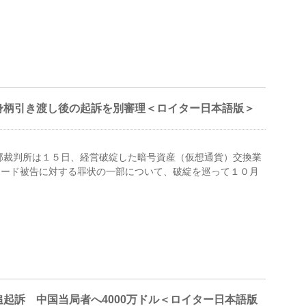
身柄引き渡し後の起訴を別審理＜ロイター日本語版＞
 米連邦裁判所は１５日、経営破綻した暗号資産（仮想通貨）交換業
リード被告に対する罪状の一部について、破綻を巡って１０月
起訴 中国当局者へ4000万ドル＜ロイター日本語版