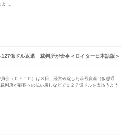
よ …
127億ドル返還 裁判所が命令＜ロイター日本語版＞
引委員会（ＣＦＴＣ）は８日、経営破綻した暗号資産（仮想通
し裁判所が顧客への払い戻しなどで１２７億ドルを支払うよう