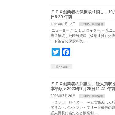
ＦＴＸ創業者の保釈取り消し、10月
日6:39 午前
2023年8月12日
FTX破綻関連情報
[ニューヨーク １１日 ロイター] –
経営破綻した暗号資産（仮想通貨）交
ード被告の保釈を取 …
Twitter
Facebook
続きを読む
ＦＴＸ創業者の弁護団、証人買収
本語版＞2023年7月25日11:41 午
2023年7月26日
FTX破綻関連情報
［２３日 ロイター］ – 経営破綻し
者サム・バンクマン・フリード被告の
証人買収に当たると検察側 …