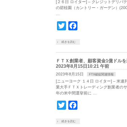
[２６日 ロイター] – クレジットデ
の碧桂園（カントリー・ガーデン）(20
…
Twitter
Facebook
続きを読む
ＦＴＸ創業者、顧客資金1億ドル
2023年8月15日10:21 午前
2023年8月15日
FTX破綻関連情報
[ニューヨーク １４日 ロイター] –
業大手ＦＴＸトレーディング創業者の
年の米中間選挙前に …
Twitter
Facebook
続きを読む