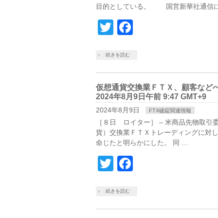
目的としている。 国営新華社通信に
Twitter
Facebook
続きを読む
仮想通貨交換業ＦＴＸ、顧客などへ
2024年8月9日午前 9:47 GMT+9
2024年8月9日
FTX破綻関連情報
［８日 ロイター］ – 米商品先物取
貨）交換業ＦＴＸトレーディングに対
命じたと明らかにした。 同 …
Twitter
Facebook
続きを読む