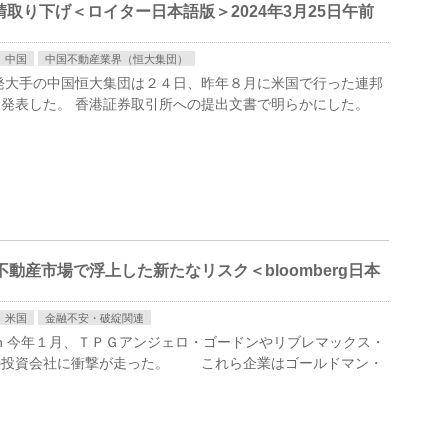
取り下げ＜ロイター日本語版＞2024年3月25日午前
中国
中国不動産業界（恒大集団）
動産開発大手の中国恒大集団は２４日、昨年８月に米国で行った連邦
発表した。 香港証券取引所への提出文書で明らかにした。
不動産市場で浮上した新たなリスク＜bloomberg日本
米国
金融不安・破綻関連
John Milton 今年１月、ＴＰＧアンジェロ・ゴードンやリブレマックス・
の投資会社に衝撃が走った。 これら企業はゴールドマン・