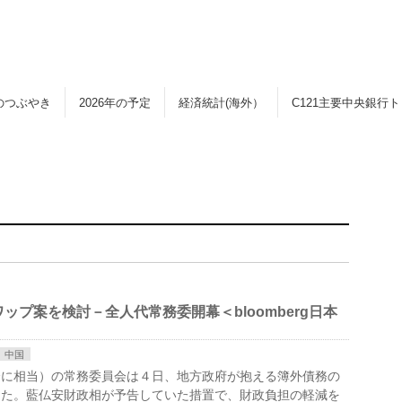
のつぶやき
2026年の予定
経済統計(海外）
C121主要中央銀行
プ案を検討－全人代常務委開幕＜bloomberg日本
中国
会に相当）の常務委員会は４日、地方政府が抱える簿外債務の
した。藍仏安財政相が予告していた措置で、財政負担の軽減を