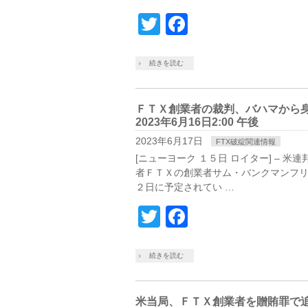
Twitter
Facebook
続きを読む
ＦＴＸ創業者の裁判、バハマから
2023年6月16日2:00 午後
2023年6月17日
FTX破綻関連情報
[ニューヨーク １５日 ロイター] –
者ＦＴＸの創業者サム・バンクマンフ
２日に予定されてい …
Twitter
Facebook
続きを読む
米当局、ＦＴＸ創業者を贈賄罪で追