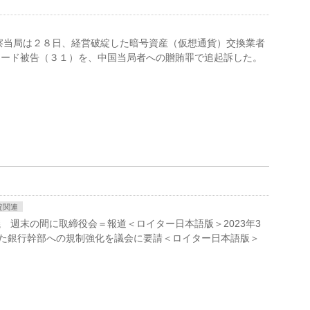
 米検察当局は２８日、経営破綻した暗号資産（仮想通貨）交換業者
リード被告（３１）を、中国当局者への贈賄罪で追起訴した。
綻関連
 週末の間に取締役会＝報道＜ロイター日本語版＞2023年3
破綻した銀行幹部への規制強化を議会に要請＜ロイター日本語版＞