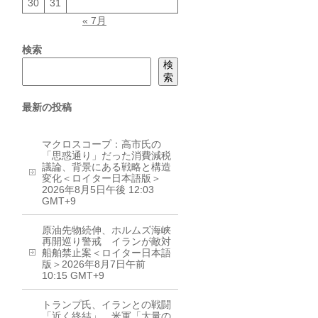
30
31
« 7月
検索
検
索
最新の投稿
マクロスコープ：高市氏の
「思惑通り」だった消費減税
議論、背景にある戦略と構造
変化＜ロイター日本語版＞
2026年8月5日午後 12:03
GMT+9
原油先物続伸、ホルムズ海峡
再開巡り警戒 イランが敵対
船舶禁止案＜ロイター日本語
版＞2026年8月7日午前
10:15 GMT+9
トランプ氏、イランとの戦闘
「近く終結」 米軍「大量の