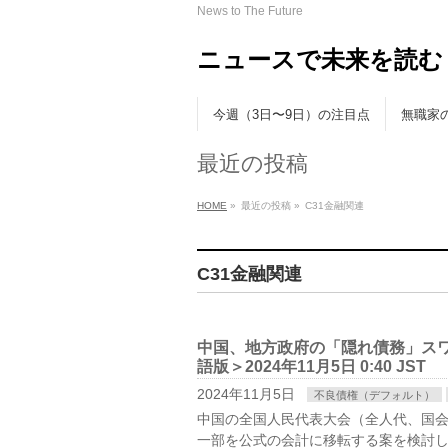
News to The Future
ニュースで未来を読む
今週（3日〜9日）の注目点
無職家
最近の投稿
HOME
»
最近の投稿 »
C31金融関連
C31金融関連
中国、地方政府の「隠れ債務」スワッ
語版＞2024年11月5日 0:40 JST
2024年11月5日
不良債権（デフォルト）
中国の全国人民代表大会（全人代、国
一部を公式の会計に移転する案を検討