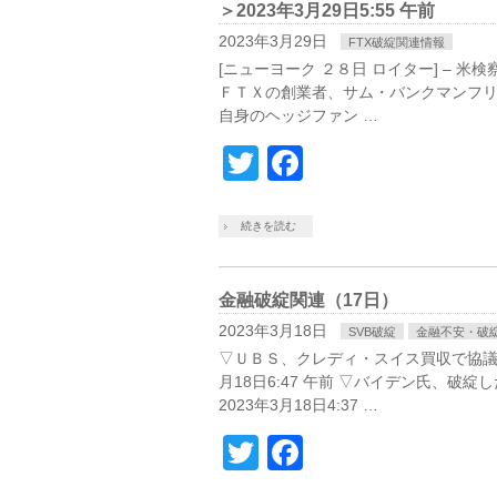
＞2023年3月29日5:55 午前
2023年3月29日
FTX破綻関連情報
[ニューヨーク ２８日 ロイター] –
ＦＴＸの創業者、サム・バンクマンフ
自身のヘッジファン …
Twitter
Facebook
続きを読む
金融破綻関連（17日）
2023年3月18日
SVB破綻
金融不安・破
▽ＵＢＳ、クレディ・スイス買収で協議
月18日6:47 午前 ▽バイデン氏、
2023年3月18日4:37 …
Twitter
Facebook