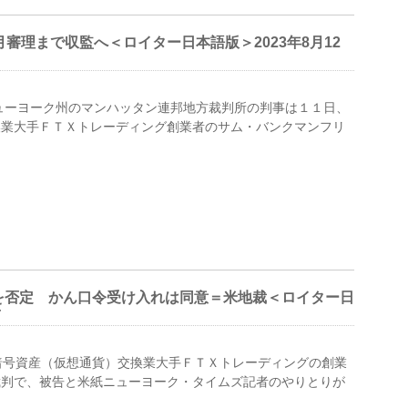
審理まで収監へ＜ロイター日本語版＞2023年8月12
 米ニューヨーク州のマンハッタン連邦地方裁判所の判事は１１日、
換業大手ＦＴＸトレーディング創業者のサム・バンクマンフリ
を否定 かん口令受け入れは同意＝米地裁＜ロイター日
前
た暗号資産（仮想通貨）交換業大手ＦＴＸトレーディングの創業
裁判で、被告と米紙ニューヨーク・タイムズ記者のやりとりが