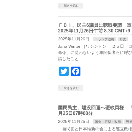
続きを読む
ＦＢＩ、民主6議員に聴取要請 
2025年11月26日午前 8:30 GMT+9
2025年11月26日
トランプ政権
野党
Jana Winter ［ワシントン ２５
命令」に従わないよう軍関係者らに呼
請したこと …
Twitter
Facebook
続きを読む
国民民主、埋没回避へ硬軟両様 「
月25日07時08分
2025年11月25日
国会・選挙・政局
野
自民党と日本維新の会による連立政権