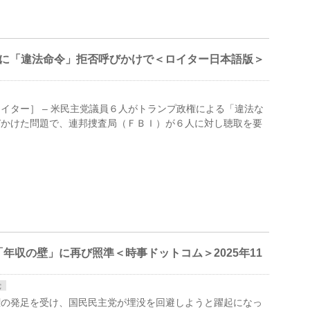
軍に「違法命令」拒否呼びかけで＜ロイター日本語版＞
日 ロイター］ – 米民主党議員６人がトランプ政権による「違法な
びかけた問題で、連邦捜査局（ＦＢＩ）が６人に対し聴取を要
年収の壁」に再び照準＜時事ドットコム＞2025年11
党
の発足を受け、国民民主党が埋没を回避しようと躍起になっ