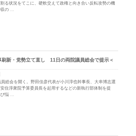
を割る状況をてこに、硬軟交えて政権と向き合い反転攻勢の機
収の …
刷新・党勢立て直し 11日の両院議員総会で提示＜
議員総会を開く。野田佳彦代表が小川淳也幹事長、大串博志選
に安住淳衆院予算委員長を起用するなどの新執行部体制を提
び悩 …