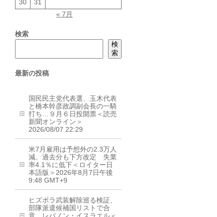
30
31
« 7月
検索
検
索
最新の投稿
国民民主党代表選、玉木代表
と橋本幹彦政調副会長の一騎
打ち…９月６日投開票＜読売
新聞オンライン＞
2026/08/07 22:29
米7月雇用は予想外の2.3万人
減、過去分も下方改定 失業
率4.1％に低下＜ロイター日
本語版＞2026年8月7日午後
9:48 GMT+9
ヒズボラ武装解除巡る検証、
部隊派遣候補国リストで合
意 レバノン・イスラエル＜