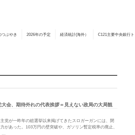
のつぶやき
2026年の予定
経済統計(海外）
C121主要中央銀行
党大会、期待外れの代表挨拶＝見えない政局の大局観
民主党が一昨年の総選挙以来掲げてきたスロガーガンには、閉
力があった。103万円の壁突破や、ガソリン暫定税率の廃止、
 …