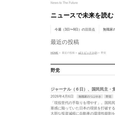
News to The Future
ニュースで未来を読む
今週（3日〜9日）の注目点
無職家
最近の投稿
HOME
»
最近の投稿 »
a2トピックス(2)
»
野党
野党
ジャーナル（６日）、国民民主・
2026年4月6日
無職家のつぶやき
野党
「現役世代の手取りを増やす」。国民
塞感に陥っていた日本の現状を打破する
大胆な投資減税に自動車の環境性能割を