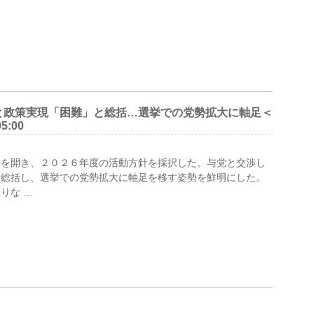
と政策実現「困難」と総括…選挙での党勢拡大に軸足＜
5:00
を開き、２０２６年度の活動方針を採択した。与党と交渉し
と総括し、選挙での党勢拡大に軸足を移す姿勢を鮮明にした。
りな …