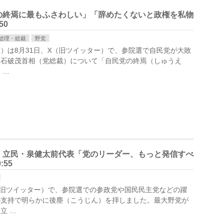
の終焉に最もふさわしい」「辞めたくないと政権を私物
50
総理・総裁
野党
）は8月31日、X（旧ツイッター）で、参院選で自民党が大敗
い石破茂首相（党総裁）について「自民党の終焉（しゅうえ
 …
」立民・泉健太前代表「党のリーダー、もっと発信すべ
:55
（旧ツイッター）で、参院選での参政党や国民民主党などの躍
の支持で明らかに後塵（こうじん）を拝しました。最大野党が
立 …