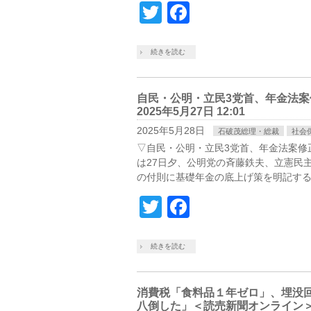
Twitter
Facebook
続きを読む
自民・公明・立民3党首、年金法案
2025年5月27日 12:01
2025年5月28日
石破茂総理・総裁
社会
▽自民・公明・立民3党首、年金法案修
は27日夕、公明党の斉藤鉄夫、立憲民
の付則に基礎年金の底上げ策を明記する
Twitter
Facebook
続きを読む
消費税「食料品１年ゼロ」、埋没
八倒した」＜読売新聞オンライン＞2025/