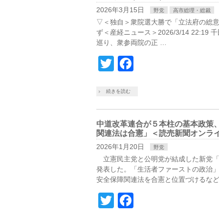
2026年3月15日
野党
高市総理・総裁
▽＜独自＞衆院選大勝で「立法府の総
ず＜産経ニュース＞2026/3/14 22:
巡り、衆参両院の正 …
Twitter
Facebook
続きを読む
中道改革連合が５本柱の基本政策
関連法は合憲」＜読売新聞オンライン＞20
2026年1月20日
野党
立憲民主党と公明党が結成した新党「
発表した。「生活者ファーストの政治
安全保障関連法を合憲と位置づけるなど
Twitter
Facebook