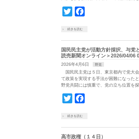
Twitter
Facebook
続きを読む
国民民主党が活動方針採択、与党
読売新聞オンライン＞2026/04/06 0
2026年4月6日
野党
国民民主党は５日、東京都内で党大会
て政策を実現する手法が困難になった
野党共闘には慎重で、党の立ち位置を探
Twitter
Facebook
続きを読む
高市政権（１４日）