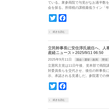
ている。衆参両院で与党がなお過半数
会を探る。所得税の課税最低ライン「年
Twitter
Facebook
続きを読む
立民幹事長に安住淳氏就任へ、人事
産経ニュース＞2025/9/11 06:50
2025年9月11日
国会・選挙・政局
野党
立憲民主党は11日午後、党本部で両院
対委員長らを交代させ、後任の幹事長
示、承認される見通しだ。参院選での伸
Twitter
Facebook
続きを読む