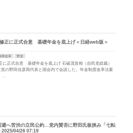
修正に正式合意 基礎年金を底上げ＜日経web版＞
保障改革
野党
正に正式合意 基礎年金を底上げ 石破茂首相（自民党総裁）
主党の野田佳彦両代表と国会内で会談した。年金制度改革法案
 …
回避へ苦渋の立民公約…党内賛否に野田氏板挟み「七転
04/26 07:19