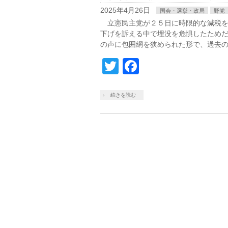
2025年4月26日
国会・選挙・政局
野党
立憲民主党が２５日に時限的な減税を
下げを訴える中で埋没を危惧したため
の声に包囲網を狭められた形で、過去の
Twitter
Facebook
続きを読む