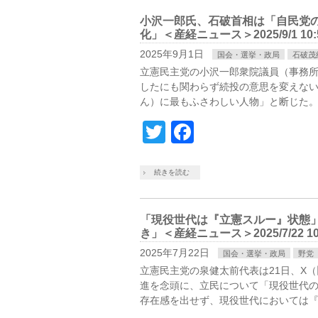
小沢一郎氏、石破首相は「自民党
化」＜産経ニュース＞2025/9/1 10:
2025年9月1日
国会・選挙・政局
石破茂
立憲民主党の小沢一郎衆院議員（事務所
したにも関わらず続投の意思を変えな
ん）に最もふさわしい人物」と断じた。
Twitter
Facebook
続きを読む
「現役世代は『立憲スルー』状態
き」＜産経ニュース＞2025/7/22 10
2025年7月22日
国会・選挙・政局
野党
立憲民主党の泉健太前代表は21日、X
進を念頭に、立民について「現役世代
存在感を出せず、現役世代においては『