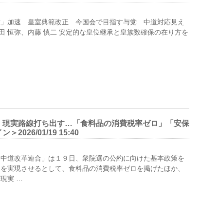
意」加速 皇室典範改正 今国会で目指す与党 中道対応見え
19 千田 恒弥、内藤 慎二 安定的な皇位継承と皇族数確保の在り方を
、現実路線打ち出す…「食料品の消費税率ゼロ」「安保
26/01/19 15:40
中道改革連合」は１９日、衆院選の公約に向けた基本政策を
」を実現させるとして、食料品の消費税率ゼロを掲げたほか、
現実 …