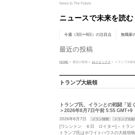
News to The Future
ニュースで未来を読む
今週（3日〜9日）の注目点
無職家
最近の投稿
HOME
»
最近の投稿 »
a1トピックス
»
トランプ大統
トランプ大統領
トランプ氏、イランとの戦闘「近
＞2026年8月7日午前 5:55 GMT+9
2026年8月7日
イラン情勢
トランプ大統
[ワシントン ６日 ロイター] – ト
トラ‌ンプ氏はホワイトハウスの大統領執