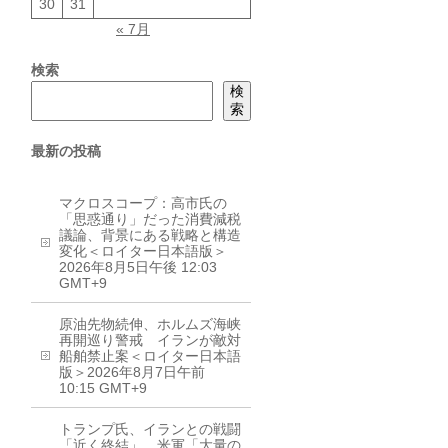
30
31
« 7月
検索
検
索
最新の投稿
マクロスコープ：高市氏の
「思惑通り」だった消費減税
議論、背景にある戦略と構造
変化＜ロイター日本語版＞
2026年8月5日午後 12:03
GMT+9
原油先物続伸、ホルムズ海峡
再開巡り警戒 イランが敵対
船舶禁止案＜ロイター日本語
版＞2026年8月7日午前
10:15 GMT+9
トランプ氏、イランとの戦闘
「近く終結」 米軍「大量の