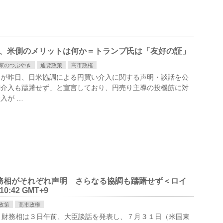
入、米側のメリットは何か＝トランプ氏は「友好の証」
家のつぶやき
通貨政策
高市政権
官が昨日、日米協調による円買い介入に関する声明・談話を公
調介入も躊躇せず」と宣言しており、円売り主導の投機筋に対
入が …
務相がそれぞれ声明 さらなる協調も躊躇せず＜ロイ
:42 GMT+9
政策
高市政権
つき財務相は３日午前、大臣談話を発表し、７月３１日（米国東