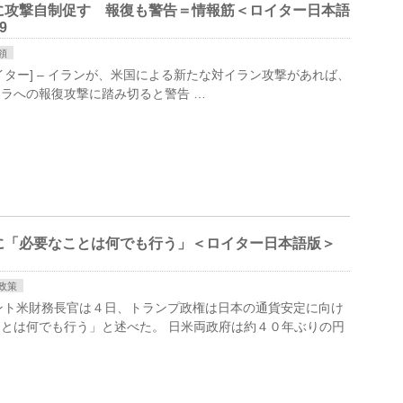
に攻撃自制促す 報復も警告＝情報筋＜ロイター日本語
9
領
oul [５日 ロイター] – イランが、米国による新たな対イラン攻撃があれば、
ラへの報復攻撃に踏み切る​と警告 …
に「必要なことは何でも行う」＜ロイター日本語版＞
政策
] – ベセント米財務長官は４日、トランプ政権は日本の通貨安定に向け
とは何でも行う」と述べた。 日米両政府は約４０年ぶりの円