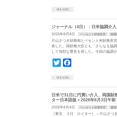
続きを読む
ジャーナル（4日）：日米協調介
2026年8月4日
ベッセント財務長官
無職
片山さつき財務相とベセント米財務長
表した。両財務大臣とも「さらなる協
して強烈な警告を発した。今回の協調介
Twitter
Facebook
続きを読む
日米で31日に円買い介入、両国財
ター日本語版＞2026年8月3日午前 10
2026年8月4日
ベッセント財務長官
通貨
［東京 ３日 ロイター］ – 片山さ