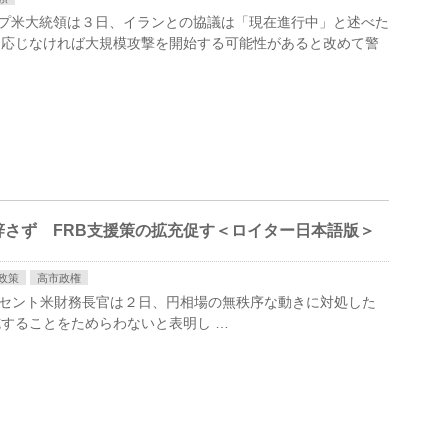
ランプ米大統領は３日、イランとの協議は「現在進行中」と述べ​た
応じなけれ‌ば大規模攻撃を開始する可能性があると改めて警
さず FRB支援策の拡充促す＜ロイター日本語版＞
政策
高市政権
] – ベセント米財務長官は２日、円相場の無秩序な動きに対処した
することをためらわないと表明し …