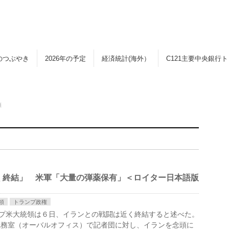
のつぶやき
2026年の予定
経済統計(海外）
C121主要中央銀行
領
く終結」 米軍「大量の弾薬保有」＜ロイター日本語版
領
トランプ政権
ランプ米大統領は６日、イランとの戦​闘は近く終結すると述べた。
務室（オーバルオ​フィス）で記者団に対​し、イランを念頭に