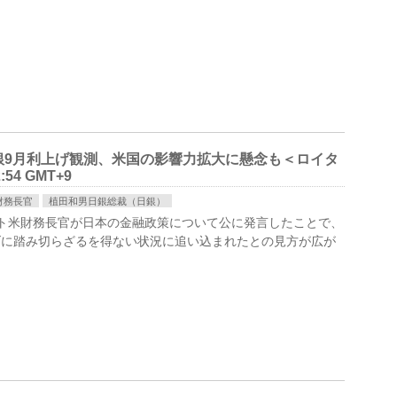
銀9月利上げ観測、米国の影響力拡大に懸念も＜ロイタ
54 GMT+9
財務長官
植田和男日銀総裁（日銀）
ベセント米財務長官が日本の金融政策について公に発言したことで、
げに踏み切らざるを得ない状況に追い込まれたとの見方が広が