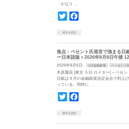
「かな⁠り …
Twitter
Facebook
続きを読む
焦点：ベセント氏発言で強まる日
ー日本語版＞2026年8月6日午後 12:
2026年8月6日
c22金融政策
ベッセント
木原麗花 [東京 ５日 ロイター] – 
日銀は９月の金融政策決定会合で利上
っている。同時に …
Twitter
Facebook
続きを読む