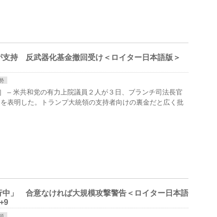
が支持 反武器化基金撤回受け＜ロイター日本語版＞
勢
日 ロイター］ – 米共和党の有力上院議員２人が３日、ブランチ司法長官
向を表明した。‌トランプ大統領の支持者向けの裏金だと広く批
行中」 合意なければ大規模攻撃警告＜ロイター日本語
+9
領