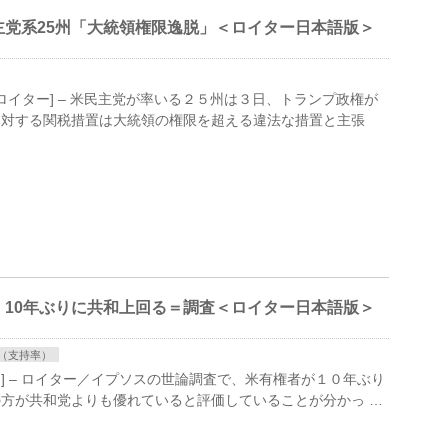
党系25州「大統領権限逸脱」＜ロイター日本語版＞
ク ３日 ロイター] – 米民主党が率いる２５州は３日、トランプ政権が
対する関税措置は大統領の権限を超​える違法な措置と主張
10年ぶりに共和上回る＝調査＜ロイター日本語版＞
（支持率）
ロイター] – ロイター／イプソスの世論調査で、​米有権者が１０年ぶり
方が共和党よ​りも優れていると評価​していることが分かっ …