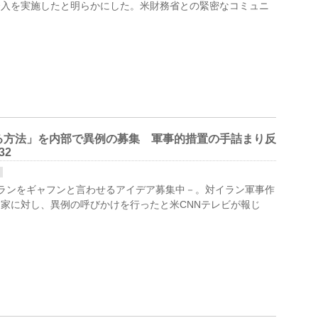
介入を実施したと明らかにした。米財務省との緊密なコミュニ
る方法」を内部で異例の募集 軍事的措置の手詰まり反
32
イランをギャフンと言わせるアイデア募集中－。対イラン軍事作
家に対し、異例の呼びかけを行ったと米CNNテレビが報じ