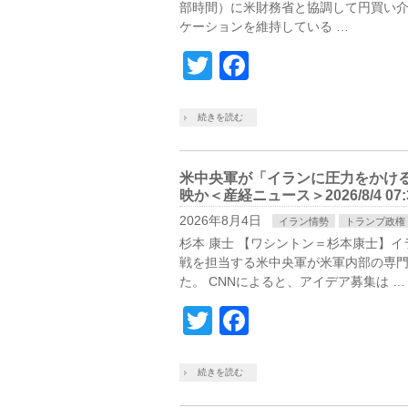
部時間）に米財務省と協調して円買い
ケーションを維持している …
Twitter
Facebook
続きを読む
米中央軍が「イランに圧力をかけ
映か＜産経ニュース＞2026/8/4 07:
2026年8月4日
イラン情勢
トランプ政権
杉本 康士 【ワシントン＝杉本康士】
戦を担当する米中央軍が米軍内部の専門
た。 CNNによると、アイデア募集は …
Twitter
Facebook
続きを読む