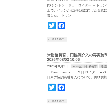
[ワシントン ３日 ロイター] – ト
上で、イランが戦闘終結に向けた合意に
告した。 トラン …
Twitter
Facebook
続きを読む
米財務長官、円協調介入の再実施辞
2026年08/03 10:06
2026年8月3日
ベッセント財務長官
通貨
David Lawder [２日 ロイター
日米の協調為替介入について、再び実施
Twitter
Facebook
続きを読む