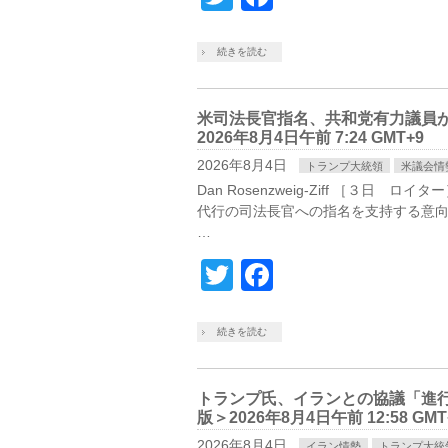
続きを読む
米司法長官指名、共和党有力議員
2026年8月4日午前 7:24 GMT+9
2026年8月4日
トランプ大統領
米議会情
Dan Rosenzweig-Ziff ［３
代行の司法長官への​指名を支持する意
…
Twitter
Facebook
続きを読む
トランプ氏、イランとの協議「進
版＞2026年8月4日午前 12:58 GMT
2026年8月4日
イラン情勢
トランプ大統